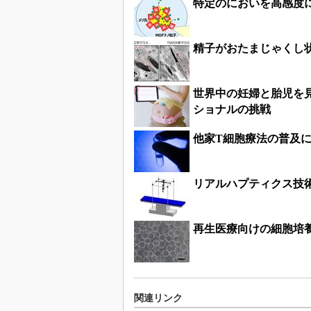
特定のにおいを高感度
精子がおたまじゃくし
世界中の妊婦と胎児を見
ショナルの挑戦
他家T細胞療法の普及
リアルハプティクス技
再生医療向けの細胞培
関連リンク