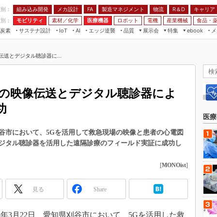
程別：
組み込み開発
メカ設計
製造マネジメント
物流
R＆D
キャリア
FA
業別：
モビリティ
素材／化学
医療機器
ロボット
電機
産業機械
食品・
炭素
サステナ設計
エッジ逆襲
品質
展示会
特集
メ
IoT
AI
ebook
伝承
組み込み開発
CEATEC
読者調査まとめ
編集後記
送とデジタル聴診器に...
JIMTOF
保全
メカ設計
つながるクルマ
組込み/エッジ コンピューティング
ス
 AI
製造マネジメント
5G
展＆IoT/5Gソリューション展
VR／AR
FA
場の映像伝送とデジタル聴診器によ
IIFES
モビリティ
フィールドサービス
功
国際ロボット展
素材／化学
FPGA
医療
ジャパンモビリティショー
組み込み画像技術
刈谷市において、5Gを活用して救急現場の映像と患者の心電図
TECHNO-FRONTIER
ジタル聴診器を活用した遠隔診療のフィールド実証に成功し
組み込みモデリング
人テク展
Windows Embedded
[
MONOist
]
スマート工場EXPO
車載ソフト開発
EdgeTech+
見る
Share
ISO26262
日本ものづくりワールド
無償設計ツール
AUTOMOTIVE WORLD
3年3月22日、愛知県刈谷市において、5Gを活用した救