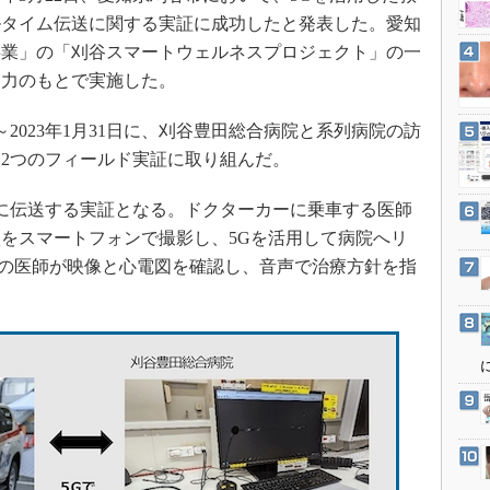
3Dプリンタ
産業オープンネット展
ルタイム伝送に関する実証に成功したと発表した。愛知
デジタルツインとCAE
事業」の「刈谷スマートウェルネスプロジェクト」の一
S＆OP
協力のもとで実施した。
インダストリー4.0
～2023年1月31日に、刈谷豊田総合病院と系列病院の訪
イノベーション
2つのフィールド実証に取り組んだ。
製造業ビッグデータ
に伝送する実証となる。ドクターカーに乗車する医師
メイドインジャパン
をスマートフォンで撮影し、5Gを活用して病院へリ
植物工場
来の医師が映像と心電図を確認し、音声で治療方針を指
知財マネジメント
海外生産
グローバル設計・開発
制御セキュリティ
新型コロナへの対応