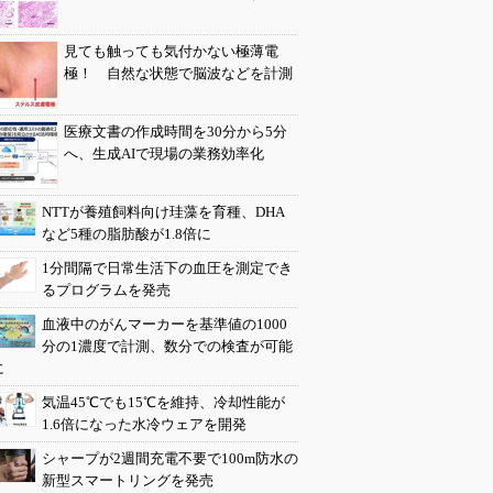
見ても触っても気付かない極薄電
極！ 自然な状態で脳波などを計測
医療文書の作成時間を30分から5分
へ、生成AIで現場の業務効率化
NTTが養殖飼料向け珪藻を育種、DHA
など5種の脂肪酸が1.8倍に
1分間隔で日常生活下の血圧を測定でき
るプログラムを発売
血液中のがんマーカーを基準値の1000
分の1濃度で計測、数分での検査が可能
に
気温45℃でも15℃を維持、冷却性能が
1.6倍になった水冷ウェアを開発
シャープが2週間充電不要で100m防水の
新型スマートリングを発売