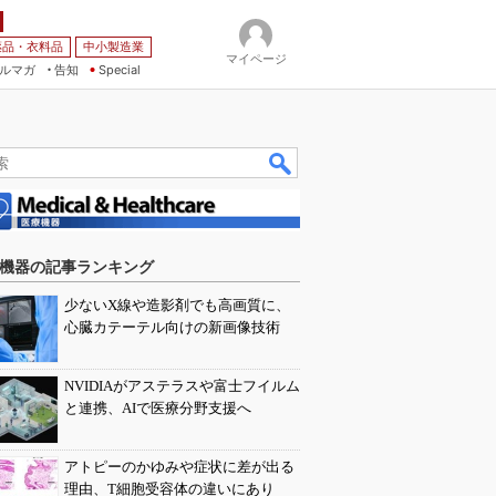
薬品・衣料品
中小製造業
マイページ
ルマガ
告知
Special
機器の記事ランキング
少ないX線や造影剤でも高画質に、
心臓カテーテル向けの新画像技術
NVIDIAがアステラスや富士フイルム
と連携、AIで医療分野支援へ
アトピーのかゆみや症状に差が出る
理由、T細胞受容体の違いにあり