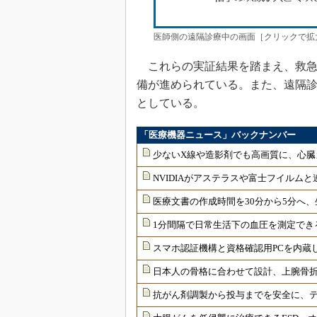
医師側の遠隔診療中の画面［クリックで拡大
これらの実証結果を踏まえ、救急
備が進められている。また、遠隔
としている。
「医療機器ニュース」バックナンバー
少ないX線や造影剤でも高画質に、心臓
NVIDIAがアステラスや富士フイルムと
医療文書の作成時間を30分から5分へ、
1分間隔で日常生活下の血圧を測定でき
スマホ認証機構と資格確認用PCを内蔵
日本人の骨格に合わせて設計、上腕骨
抗がん剤調製から投与までを安全に、