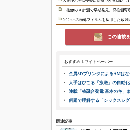
大腸がんを低侵襲に治療できるESD、
非接触の3D計測で早期発見、脊柱側弯
0.02mmの極薄フィルムを採用した放
この連載
おすすめホワイトペーパー
金属3DプリンタによるAMは
人手はびこる「搬送」の自動化
連載「核融合発電 基本のキ」
例題で理解する「シックスシグ
関連記事