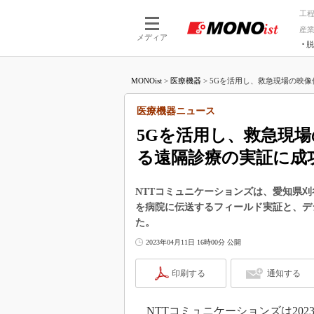
工
産
メディア
脱
つながる技術
AI×技術
MONOist
>
医療機器
>
5Gを活用し、救急現場の映像伝
つながる工場
AI×設備
つながるサービ
Physical
医療機器ニュース
5Gを活用し、救急現
る遠隔診療の実証に成
NTTコミュニケーションズは、愛知県
を病院に伝送するフィールド実証と、デ
た。
2023年04月11日 16時00分 公開
印刷する
通知する
NTTコミュニケーションズは202