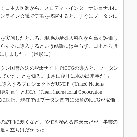
く日本人医師から、メロディ・インターナショナルに
。オンライン会議でデモを披露すると、すぐにブータンに
を実施したところ、現地の産婦人科医から高く評価し
からすぐに導入するという結論には至らず、日本から持
とにしました」（尾形氏）
ン国営放送のWebサイトでiCTGの導入と、ブータン
用していたことを知る。まさに寝耳に水の出来事だっ
するプロジェクトがUNDP（United Nations
画）とJICA（Japan International Cooperation
式に採択。現在ではブータン国内に55台のiCTGが稼働
の訪問に割くなど、多忙を極める尾形氏だが、事業の
何度も立ちはだかった。