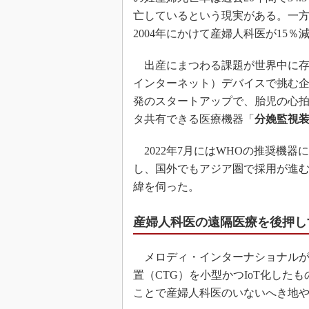
亡しているという現実がある。一方
2004年にかけて産婦人科医が15
出産にまつわる課題が世界中に存在
インターネット）デバイスで挑む
発のスタートアップで、胎児の心
タ共有できる医療機器「
分娩監視装
2022年7月にはWHOの推奨機器
し、国外でもアジア圏で採用が進む
緯を伺った。
産婦人科医の遠隔医療を後押しす
メロディ・インターナショナルが手
置（CTG）を小型かつIoT化し
ことで産婦人科医のいないへき地