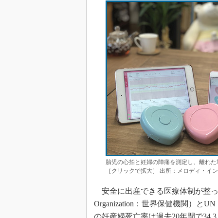
胎児の心拍と妊婦の陣痛を測定し、離れた
［クリックで拡大］ 出所：メロディ・イ
安全に出産できる医療体制が整っていな
Organization：世界保健機関）とU
の妊産婦死亡率は過去20年間で34