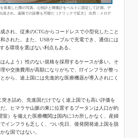
G」を装着した際の写真。心拍計と陣痛計をベルトに固定して計測。デ
転送され、遠隔での診療も可能だ［クリックで拡大］ 出所：メロデ
成され、従来のCTGからコードレスで小型化したこと
和された。また、USBケーブルで充電でき、通信には
、使用する環境を選ばない利点もある。
はんよう）性のない規格を採用するケースが多い。そ
理や交換費用が高額になりがちで、ITインフラが整っ
ことから、途上国には先進的な医療機器が導入されにく
に突き詰め、先進国だけでなく途上国でも高い評価を
ンだ。ヒマラヤ山脈の東に位置するブータンは人口が約
管理室）を備えた医療機関は国内に3カ所しかなく、産婦
家でインフラも乏しく、つい先日、後発開発途上国を脱
豊かな国ではない。