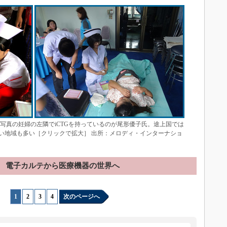
の写真の妊婦の左隣でiCTGを持っているのが尾形優子氏。途上国では
い地域も多い［クリックで拡大］ 出所：メロディ・インターナショ
電子カルテから医療機器の世界へ
1
|
2
|
3
|
4
次のページへ