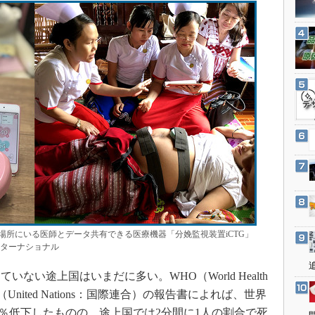
3Dプリンタ
産業オープンネット展
デジタルツインとCAE
S＆OP
インダストリー4.0
イノベーション
製造業ビッグデータ
メイドインジャパン
植物工場
知財マネジメント
海外生産
グローバル設計・開発
場所にいる医師とデータ共有できる医療機器「分娩監視装置iCTG」
制御セキュリティ
ンターナショナル
新型コロナへの対応
い途上国はいまだに多い。WHO（World Health
N（United Nations：国際連合）の報告書によれば、世界
.3％低下したものの、途上国では2分間に1人の割合で死