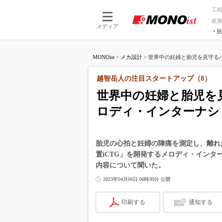
工
産
メディア
脱
つながる技術
AI×技術
MONOist
>
メカ設計
>
世界中の妊婦と胎児を見守るハー
つながる工場
AI×設備
つながるサービ
Physical
越智岳人の注目スタートアップ（8）
世界中の妊婦と胎児を
ロディ・インターナシ
胎児の心拍と妊婦の陣痛を測定し、離れ
置iCTG」を開発するメロディ・インタ
内容について聞いた。
2023年04月06日 06時30分 公開
印刷する
通知する