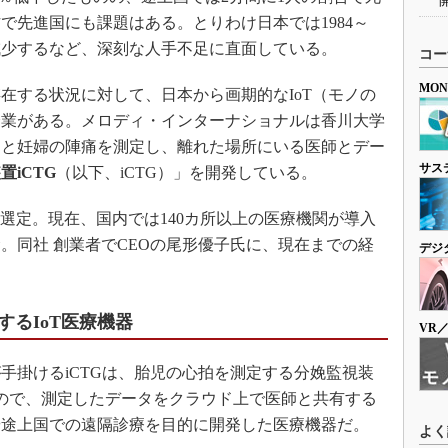
で先進国にも課題はある。とりわけ日本では1984～
％減少するなど、深刻な人手不足に直面している。
コー
MO
する状況に対して、日本から画期的なIoT（モノの
企業がある。メロディ・インターナショナルは香川大学
拍と妊婦の陣痛を測定し、離れた場所にいる医師とデー
サス
置iCTG
（以下、iCTG）」を開発している。
に選定。現在、国内では140カ所以上の医療機関が導入
。同社 創業者でCEOの尾形優子氏に、現在までの経
デジ
るIoT医療機器
VR
掛けるiCTGは、胎児の心拍を測定する分娩監視装
たもので、測定したデータをクラウド上で医師と共有する
や途上国での遠隔診療を目的に開発した医療機器だ。
よく