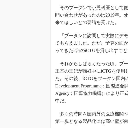
そのブータンで小児科医として働
問い合わせがあったのは2019年
来てほしいとの要請を受けた。
「ブータンに訪問して実際にデモ
てもらえました。ただ、予算の面
ってきた2台のiCTGを貸し出すこ
それからしばらくたった頃、ブータ
王室の王妃が懐妊中にiCTGを使
た。その後、iCTGをブータン国内に導入
Development Programme：国際連合開発計
Agency：国際協力機構）により正
中だ。
多くの時間を国内外の医療機関へ
第一歩となる製品化には高い壁が