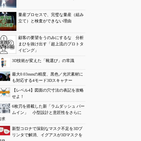
量産プロセスで、完璧な量産（組み
立て）と検査ができない理由
顧客の要望をうのみにするな 分析
まひを抜け出す「超上流のプロトタ
イピング」
3D技術が変えた「靴選び」の常識
最大0.03mmの精度、黒色／光沢素材に
も対応する4モード3Dスキャナー
【レベル4】図面の穴寸法の表記を攻略
せよ！
6枚刃を搭載した新「ラムダッシュ パー
ムイン」 小型設計と意匠性をさらに
追求
新型コロナで深刻なマスク不足を3Dプ
リンタで解消、イグアスが3Dマスクを