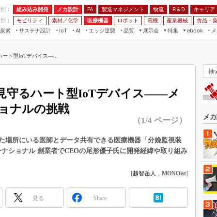
程別：
組み込み開発
メカ設計
製造マネジメント
物流
R＆D
キャリア
FA
業別：
モビリティ
素材／化学
医療機器
ロボット
電機
産業機械
食品・
炭素
サステナ設計
エッジ逆襲
品質
展示会
特集
メ
IoT
AI
ebook
伝承
組み込み開発
CEATEC
読者調査まとめ
編集後記
ト型IoTデバイス―...
JIMTOF
保全
メカ設計
つながるクルマ
組込み/エッジ コンピューティング
ス
 AI
製造マネジメント
5G
展＆IoT/5Gソリューション展
VR／AR
FA
見守るハート型IoTデバイス――メ
IIFES
モビリティ
フィールドサービス
ョナルの挑戦
国際ロボット展
素材／化学
FPGA
メカ
（1/4 ページ）
ジャパンモビリティショー
組み込み画像技術
TECHNO-FRONTIER
た場所にいる医師とデータ共有できる医療機器「分娩監視装
組み込みモデリング
ーナショナル 創業者でCEOの尾形優子氏に開発経緯や取り組み
人テク展
Windows Embedded
スマート工場EXPO
[
越智岳人
，
MONOist
]
車載ソフト開発
EdgeTech+
ISO26262
日本ものづくりワールド
見る
Share
無償設計ツール
AUTOMOTIVE WORLD