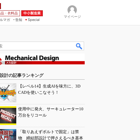
薬品・衣料品
中小製造業
マイページ
ルマガ
告知
Special
設計の記事ランキング
【レベル14】生成AIを味方に、3D
CADを使いこなそう！
使用中に発火、サーキュレーター10
万台をリコール
「取りあえずボルトで固定」は禁
物 締結部設計で押さえるべき基本