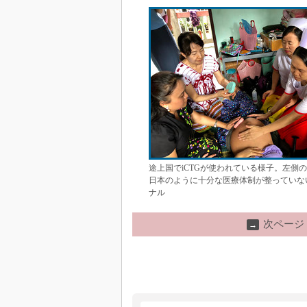
途上国でiCTGが使われている様子。左側
日本のように十分な医療体制が整っていな
ナル
次ページ
→