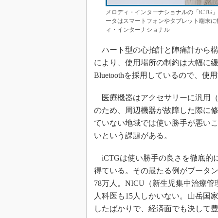
メロディ・インターナショナルの「iCT
ータはスマートフォンやタブレット端末に
ィ・インターナショナル
ハート型の心拍計と陣痛計から構
により、使用場所の制約は大幅に緩
Bluetoothを採用しているので
医療機器はアクセサリーに汎用（
のため、周辺機器が故障した際に修
ていない地域では使い勝手が悪い
いという課題がある。
iCTGは使い勝手の良さを徹底的
得ている。その最たる例がブータ
78万人。NICU（新生児集中治療
人科医も15人しかいない。山岳国
したばかりで、経済面でも決して