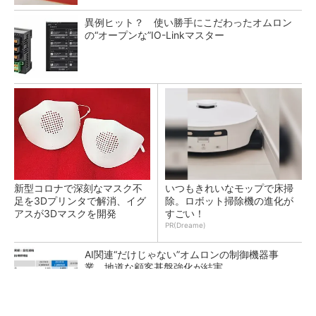
異例ヒット？ 使い勝手にこだわったオムロン
の“オープンな”IO-Linkマスター
新型コロナで深刻なマスク不
いつもきれいなモップで床掃
足を3Dプリンタで解消、イグ
除。ロボット掃除機の進化が
アスが3Dマスクを開発
すごい！
PR(Dreame)
AI関連“だけじゃない”オムロンの制御機器事
業、地道な顧客基盤強化が結実