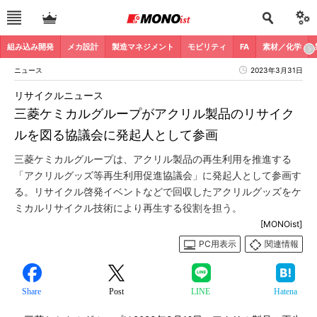
組み込み開発
メカ設計
製造マネジメント
モビリティ
FA
素材／化学
ニュース
2023年3月31日
リサイクルニュース
三菱ケミカルグループがアクリル製品のリサイク
ルを図る協議会に発起人として参画
三菱ケミカルグループは、アクリル製品の再生利用を推進する
「アクリルグッズ等再生利用促進協議会」に発起人として参画す
る。リサイクル啓発イベントなどで回収したアクリルグッズをケ
ミカルリサイクル技術により再生する役割を担う。
[MONOist]
PC用表示
関連情報
Share
Post
LINE
Hatena