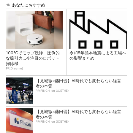
あなたにおすすめ
100℃でモップ洗浄、圧倒的
令和8年熊本地震による工場へ
な吸引力…今注目のロボット
の影響まとめ
掃除機
PR(Dreame)
【見城徹×藤田晋】AI時代でも変わらない経営
者の本質
PR(FINCHI on GOETHE)
【見城徹×藤田晋】AI時代でも変わらない経営
者の本質
PR(FINCHI on GOETHE)