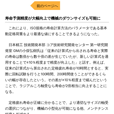
前のページへ
寿命予測精度が大幅向上で機械のダウンサイズも可能に
これにより、ISO規格の寿命計算方法のパラメータである基本
動定格荷重をより最適な値にすることできるようになった。
日本精工 技術開発本部 コア技術研究開発センター 第一研究開
発室 GMの小俣弘樹氏は「従来の計算式から出される寿命と実際
の寿命は数倍から数十倍の差が生じていたが、新しい計算式を適
用することで±10％程度まで精度が向上した」と話す。例えば、
従来の計算式から算出された定格疲れ寿命が10時間とすると、実
際に回転試験を行うと100時間、200時間使うことができるくら
いの幅が存在したという。その差が±10％程度まで縮んだという
ことで、ラジアルころ軸受なら寿命が2倍相当に向上することに
なる。
定格疲れ寿命が正確に分かることで、より適切なサイズの軸受
の選択につながり、機械の小型化が可能になる他、メンテナンス