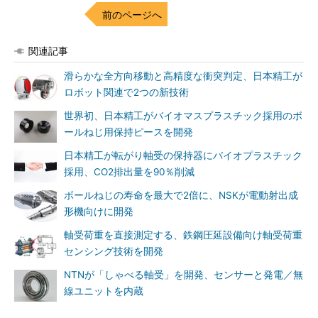
前のページへ
関連記事
滑らかな全方向移動と高精度な衝突判定、日本精工が
ロボット関連で2つの新技術
世界初、日本精工がバイオマスプラスチック採用のボ
ールねじ用保持ピースを開発
日本精工が転がり軸受の保持器にバイオプラスチック
採用、CO2排出量を90％削減
ボールねじの寿命を最大で2倍に、NSKが電動射出成
形機向けに開発
軸受荷重を直接測定する、鉄鋼圧延設備向け軸受荷重
センシング技術を開発
NTNが「しゃべる軸受」を開発、センサーと発電／無
線ユニットを内蔵