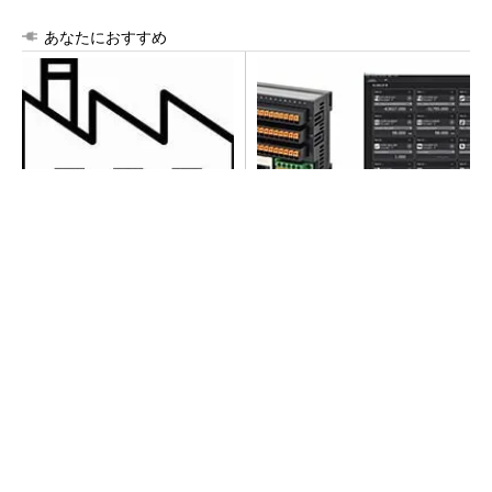
あなたにおすすめ
令和8年熊本地震による工場へ
異例ヒット？ 使い勝手にこ
の影響まとめ
だわったオムロンの“オープン
な”IO-Linkマスター
【西野亮廣】つくりたいものを追求できる環境
の作り方とは
PR(FINCHI on GOETHE)
【西野亮廣】ビジネス書最新刊『北極星 僕た
ちはどう働くか』
PR(FINCHI on GOETHE)