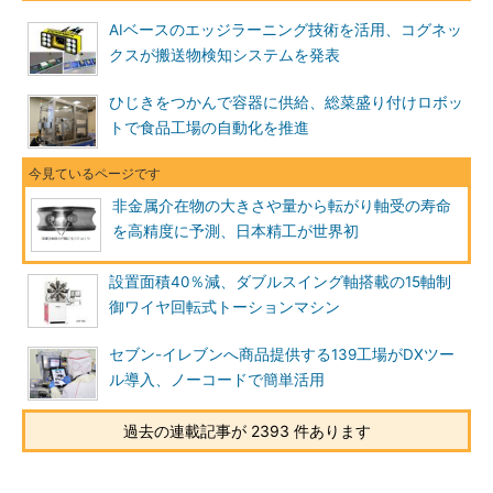
AIベースのエッジラーニング技術を活用、コグネッ
クスが搬送物検知システムを発表
ひじきをつかんで容器に供給、総菜盛り付けロボッ
トで食品工場の自動化を推進
非金属介在物の大きさや量から転がり軸受の寿命
を高精度に予測、日本精工が世界初
設置面積40％減、ダブルスイング軸搭載の15軸制
御ワイヤ回転式トーションマシン
セブン-イレブンへ商品提供する139工場がDXツー
ル導入、ノーコードで簡単活用
過去の連載記事が 2393 件あります