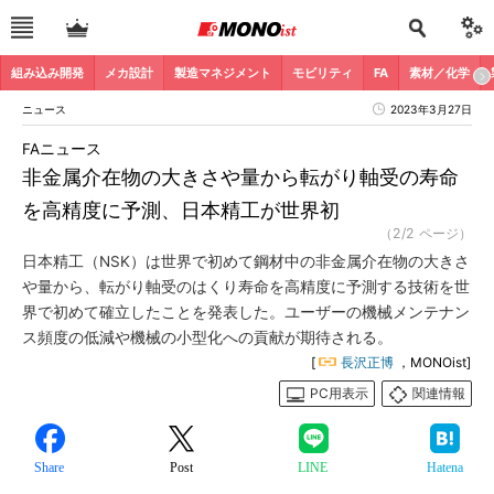
組み込み開発
メカ設計
製造マネジメント
モビリティ
FA
素材／化学
ニュース
2023年3月27日
FAニュース
非金属介在物の大きさや量から転がり軸受の寿命
を高精度に予測、日本精工が世界初
（2/2 ページ）
日本精工（NSK）は世界で初めて鋼材中の非金属介在物の大きさ
や量から、転がり軸受のはくり寿命を高精度に予測する技術を世
界で初めて確立したことを発表した。ユーザーの機械メンテナン
ス頻度の低減や機械の小型化への貢献が期待される。
[
長沢正博
，MONOist]
PC用表示
関連情報
Share
Post
LINE
Hatena