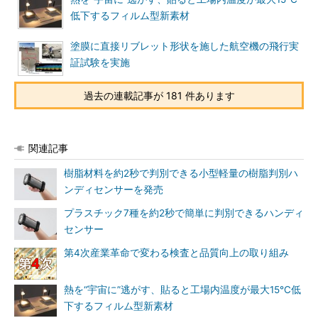
低下するフィルム型新素材
塗膜に直接リブレット形状を施した航空機の飛行実
証試験を実施
過去の連載記事が 181 件あります
関連記事
樹脂材料を約2秒で判別できる小型軽量の樹脂判別ハ
ンディセンサーを発売
プラスチック7種を約2秒で簡単に判別できるハンディ
センサー
第4次産業革命で変わる検査と品質向上の取り組み
熱を“宇宙に”逃がす、貼ると工場内温度が最大15℃低
下するフィルム型新素材