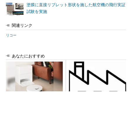
塗膜に直接リブレット形状を施した航空機の飛行実証
試験を実施
関連リンク
リコー
あなたにおすすめ
100℃でモップ洗浄、圧倒的
令和8年熊本地震による工場へ
な吸引力…今注目のロボット
の影響まとめ
掃除機
PR(Dreame)
異例ヒット？ 使い勝手にこだわったオムロン