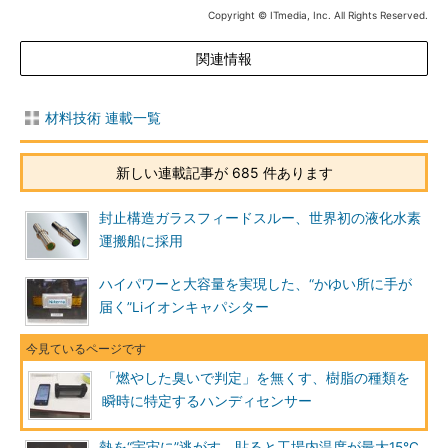
Copyright © ITmedia, Inc. All Rights Reserved.
関連情報
材料技術 連載一覧
新しい連載記事が 685 件あります
封止構造ガラスフィードスルー、世界初の液化水素
運搬船に採用
ハイパワーと大容量を実現した、“かゆい所に手が
届く”Liイオンキャパシター
「燃やした臭いで判定」を無くす、樹脂の種類を
瞬時に特定するハンディセンサー
熱を“宇宙に”逃がす、貼ると工場内温度が最大15℃