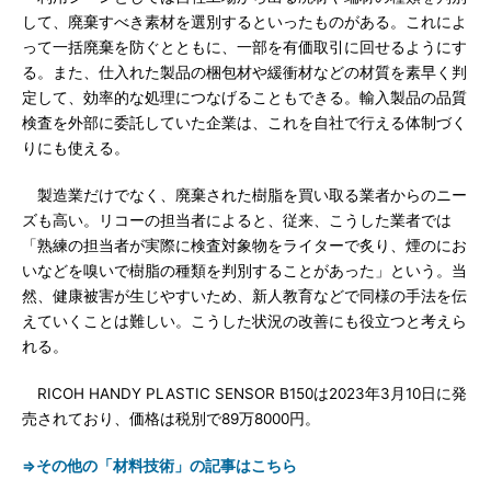
して、廃棄すべき素材を選別するといったものがある。これによ
って一括廃棄を防ぐとともに、一部を有価取引に回せるようにす
る。また、仕入れた製品の梱包材や緩衝材などの材質を素早く判
定して、効率的な処理につなげることもできる。輸入製品の品質
検査を外部に委託していた企業は、これを自社で行える体制づく
りにも使える。
製造業だけでなく、廃棄された樹脂を買い取る業者からのニー
ズも高い。リコーの担当者によると、従来、こうした業者では
「熟練の担当者が実際に検査対象物をライターで炙り、煙のにお
いなどを嗅いで樹脂の種類を判別することがあった」という。当
然、健康被害が生じやすいため、新人教育などで同様の手法を伝
えていくことは難しい。こうした状況の改善にも役立つと考えら
れる。
RICOH HANDY PLASTIC SENSOR B150は2023年3月10日に発
売されており、価格は税別で89万8000円。
⇒その他の「材料技術」の記事はこちら