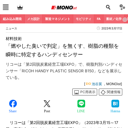
組み込み開発
メカ設計
製造マネジメント
モビリティ
FA
素材／化学
ニュース
2023年3月17日
材料技術
「燃やした臭いで判定」を無くす、樹脂の種類を
瞬時に特定するハンディセンサー
リコーは「第2回脱炭素経営工場EXPO」で、樹脂判別ハンディセ
ンサー「RICOH HANDY PLASTIC SENSOR B150」などを展示し
ている。
[
池谷翼
，MONOist]
PC用表示
関連情報
Share
Post
LINE
Hatena
リコーは「第2回脱炭素経営工場EXPO」（2023年3月15～17