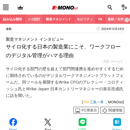
組み込み開発
メカ設計
製造マネジメント
モビリティ
FA
素材／化学
連載
2024年12月24日
製造マネジメント インタビュー
サイロ化する日本の製造業にこそ、ワークフロー
のデジタル管理がハマる理由
（1/2 ページ）
サイロ化する部門の壁を超えて部門間連携を進めやすくするため
に期待されているのがデジタルワークマネジメントプラットフォ
ームだ。同ツールを展開するWrike CPOのアレクシー・コロティ
ッシュ氏とWrike Japan 日本カントリーマネジャーの泉谷浩成氏
に話を聞いた。
[
三島一孝
，MONOist]
PC用表示
関連情報
Share
Post
LINE
Hatena