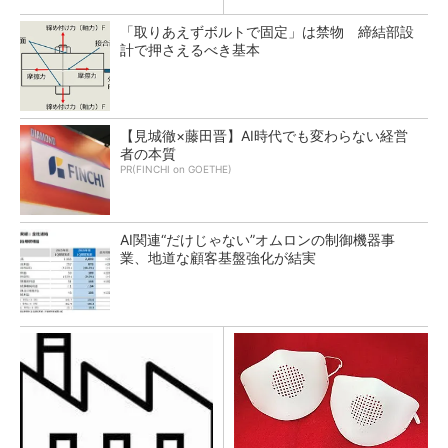
「取りあえずボルトで固定」は禁物 締結部設
計で押さえるべき基本
【見城徹×藤田晋】AI時代でも変わらない経営
者の本質
PR(FINCHI on GOETHE)
AI関連“だけじゃない”オムロンの制御機器事
業、地道な顧客基盤強化が結実