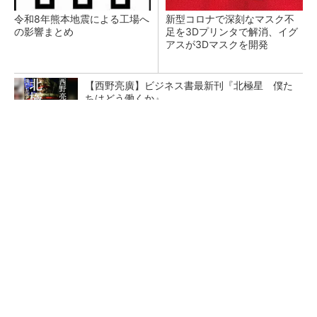
令和8年熊本地震による工場へ
新型コロナで深刻なマスク不
の影響まとめ
足を3Dプリンタで解消、イグ
アスが3Dマスクを開発
【西野亮廣】ビジネス書最新刊『北極星 僕た
ちはどう働くか』
PR(FINCHI on GOETHE)
【レベル14】生成AIを味方に、3D CADを使い
こなそう！
狭小な駐車場に、シャープがポールカメラ式製
品発表 市場シェア10％目指す