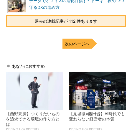
データでオフィスの進化目指すイトーキ 攻めつつ
守るDXの進め方
過去の連載記事が 112 件あります
次のページへ
あなたにおすすめ
【西野亮廣】つくりたいもの
【見城徹×藤田晋】AI時代でも
を追求できる環境の作り方と
変わらない経営者の本質
は
PR(FINCHI on GOETHE)
PR(FINCHI on GOETHE)