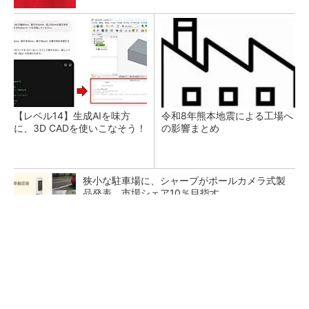
【レベル14】生成AIを味方
令和8年熊本地震による工場へ
に、3D CADを使いこなそう！
の影響まとめ
狭小な駐車場に、シャープがポールカメラ式製
品発表 市場シェア10％目指す
ルネサスが高崎工場を閉鎖へ、かつてはSiCデ
バイス生産の計画も