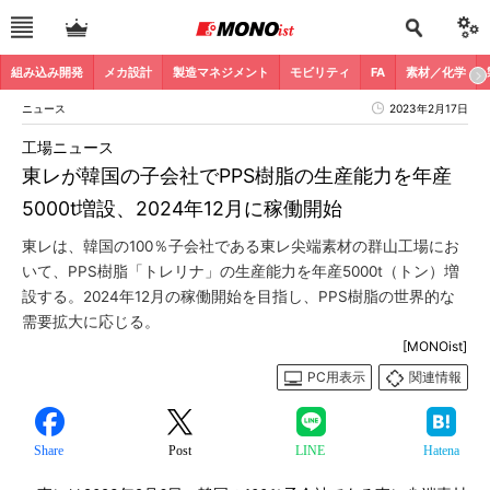
組み込み開発
メカ設計
製造マネジメント
モビリティ
FA
素材／化学
ニュース
2023年2月17日
工場ニュース
東レが韓国の子会社でPPS樹脂の生産能力を年産
5000t増設、2024年12月に稼働開始
東レは、韓国の100％子会社である東レ尖端素材の群山工場にお
いて、PPS樹脂「トレリナ」の生産能力を年産5000t（トン）増
設する。2024年12月の稼働開始を目指し、PPS樹脂の世界的な
需要拡大に応じる。
[MONOist]
PC用表示
関連情報
Share
Post
LINE
Hatena