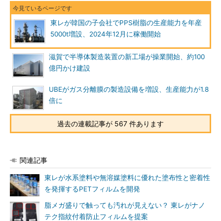
東レが韓国の子会社でPPS樹脂の生産能力を年産
5000t増設、2024年12月に稼働開始
滋賀で半導体製造装置の新工場が操業開始、約100
億円かけ建設
UBEがガス分離膜の製造設備を増設、生産能力が1.8
倍に
過去の連載記事が 567 件あります
関連記事
東レが水系塗料や無溶媒塗料に優れた塗布性と密着性
を発揮するPETフィルムを開発
脂メガ盛りで触っても汚れが見えない？ 東レがナノ
テク指紋付着防止フィルムを提案