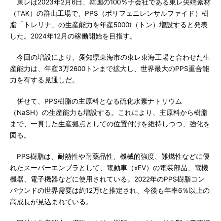
東レは2023年2月6日、韓国の100％子会社である東レ尖端素材
（TAK）の群山工場で、PPS（ポリフェニレンサルファイド）樹
脂「トレリナ」の生産能力を年産5000t（トン）増設すると発表
した。2024年12月の稼働開始を目指す。
今回の増設により、愛知県東海市の東レ東海工場と合わせた生
産能力は、年産3万2600トンまで拡大し、世界最大のPPS重合能
力を有する見通しだ。
併せて、PPS樹脂の主原料となる硫化水素ナトリウム
（NaSH）の生産能力も増設する。これにより、主原料から樹脂
まで、一貫した生産拠点としての位置付けを維持しつつ、強化を
図る。
PPS樹脂は、耐熱性や耐薬品性、機械的強度、難燃性などに優
れたスーパーエンプラとして、電動車（xEV）の電装部品、電機
機器、電子機器などに使用されている。2022年のPPS樹脂コン
パウンドの世界需要は約12万tと推定され、今後も年率6％以上の
高成長が見込まれている。