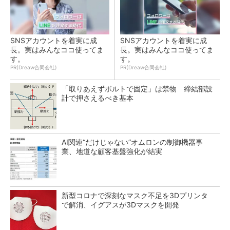
SNSアカウントを着実に成
SNSアカウントを着実に成
長。実はみんなココ使ってま
長。実はみんなココ使ってま
す。
す。
PR(Dreaw合同会社)
PR(Dreaw合同会社)
「取りあえずボルトで固定」は禁物 締結部設
計で押さえるべき基本
AI関連“だけじゃない”オムロンの制御機器事
業、地道な顧客基盤強化が結実
新型コロナで深刻なマスク不足を3Dプリンタ
で解消、イグアスが3Dマスクを開発