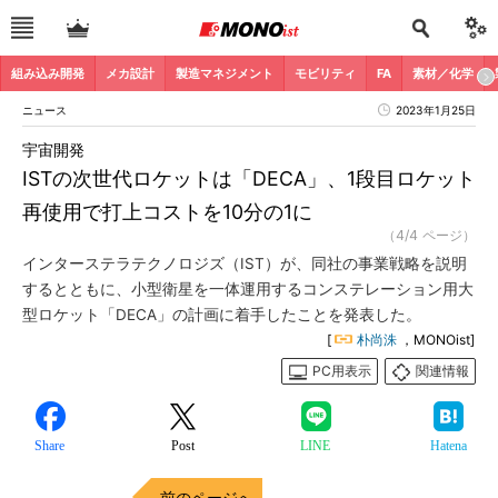
組み込み開発
メカ設計
製造マネジメント
モビリティ
FA
素材／化学
ニュース
2023年1月25日
宇宙開発
ISTの次世代ロケットは「DECA」、1段目ロケット
再使用で打上コストを10分の1に
（4/4 ページ）
インターステラテクノロジズ（IST）が、同社の事業戦略を説明
するとともに、小型衛星を一体運用するコンステレーション用大
型ロケット「DECA」の計画に着手したことを発表した。
[
朴尚洙
，MONOist]
PC用表示
関連情報
Share
Post
LINE
Hatena
前のページへ