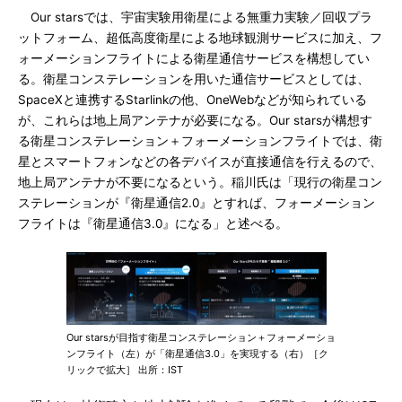
Our starsでは、宇宙実験用衛星による無重力実験／回収プラ
ットフォーム、超低高度衛星による地球観測サービスに加え、フ
ォーメーションフライトによる衛星通信サービスを構想してい
る。衛星コンステレーションを用いた通信サービスとしては、
SpaceXと連携するStarlinkの他、OneWebなどが知られている
が、これらは地上局アンテナが必要になる。Our starsが構想す
る衛星コンステレーション＋フォーメーションフライトでは、衛
星とスマートフォンなどの各デバイスが直接通信を行えるので、
地上局アンテナが不要になるという。稲川氏は「現行の衛星コン
ステレーションが『衛星通信2.0』とすれば、フォーメーション
フライトは『衛星通信3.0』になる」と述べる。
Our starsが目指す衛星コンステレーション＋フォーメーショ
ンフライト（左）が「衛星通信3.0」を実現する（右）［ク
リックで拡大］ 出所：IST