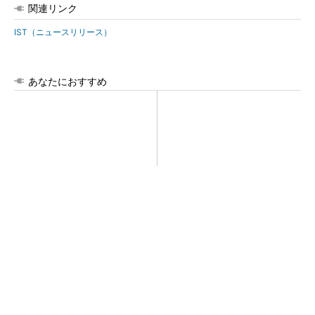
関連リンク
IST（ニュースリリース）
あなたにおすすめ
令和8年熊本地震による工場へ
全員がリーダーシップを発揮
の影響まとめ
し、自分より優れた人財を育
成する
PR(dentsu Japan)
全員がリーダーシップを発揮し、自分より優れ
た人財を育成する
PR(dentsu Japan)