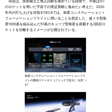
現在は、技術確立と地上試験を進めている段階で、今後はIST
のロケットを用いた宇宙での実証実験に進めたい考えだ。2030
年代の打ち上げを目指すDECAでは、衛星コンステレーション＋
フォーメーションフライトに用いることを想定した、超々小型衛
星1000基を組み込んだ51基のキューブ型衛星を搭載する2段目ロ
ケットを分離するイメージが公開されている。
衛星コンステレーション＋フォーメーションフラ
イトの開発ステータス［クリックで拡大］ 出所：I
ST