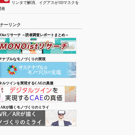
リンタで解消、イグアスが3Dマスクを
開発
ナーリンク
NOistリサーチ ～読者調査レポートまとめ～
テナブルなモノづくりの実現
タルツインを実現するCAEの真価
／ARが描くモノづくりのミライ