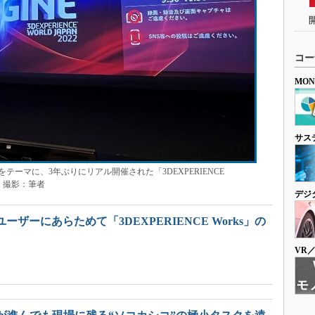
コー
MO
サス
ーマに、3年ぶりにリアル開催された「3DEXPERIENCE
］ 撮影：筆者
デジ
Sユーザーにあらためて「3DEXPERIENCE Works」の
VR