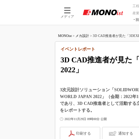
工
産
メディア
脱
つながる技術
AI×技術
MONOist
>
メカ設計
>
3D CAD推進者が見た「3DEXPERI
つながる工場
AI×設備
つながるサービ
Physical
イベントレポート
3D CAD推進者が見た「3D
2022」
3次元設計ソリューション「SOLIDWOR
WORLD JAPAN 2022」（会期：20
であり、3D CAD推進者として活動す
をレポートする。
2022年11月29日 09時00分 公開
印刷する
通知する