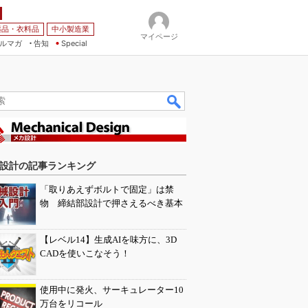
薬品・衣料品
中小製造業
マイページ
ルマガ
告知
Special
設計の記事ランキング
「取りあえずボルトで固定」は禁
物 締結部設計で押さえるべき基本
【レベル14】生成AIを味方に、3D
CADを使いこなそう！
使用中に発火、サーキュレーター10
万台をリコール