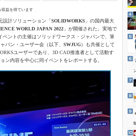
3Dプリンタ
産業オープンネット展
る収益を得ています
デジタルツインとCAE
次元設計ソリューション「
SOLIDWORKS
」の国内最大
S＆OP
IENCE WORLD JAPAN 2022
」が開催された。実地で
インダストリー4.0
イベントの主催はソリッドワークス・ジャパンで、筆
イノベーション
ジャパン・ユーザー会（以下、
SWJUG
）も共催として
製造業ビッグデータ
ORKSユーザーであり、3D CAD推進者として活動す
メイドインジャパン
ション内容を中心に同イベントをレポートする。
植物工場
知財マネジメント
海外生産
グローバル設計・開発
制御セキュリティ
新型コロナへの対応