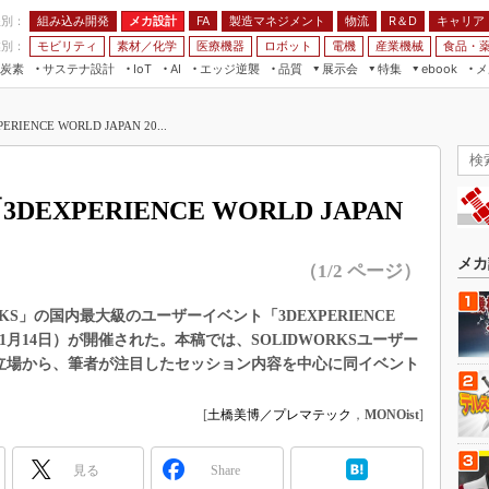
程別：
組み込み開発
メカ設計
製造マネジメント
物流
R＆D
キャリア
FA
業別：
モビリティ
素材／化学
医療機器
ロボット
電機
産業機械
食品・
炭素
サステナ設計
エッジ逆襲
品質
展示会
特集
メ
IoT
AI
ebook
伝承
組み込み開発
CEATEC
読者調査まとめ
編集後記
ENCE WORLD JAPAN 20...
JIMTOF
保全
メカ設計
つながるクルマ
組込み/エッジ コンピューティング
ス
 AI
製造マネジメント
5G
展＆IoT/5Gソリューション展
VR／AR
FA
EXPERIENCE WORLD JAPAN
IIFES
モビリティ
フィールドサービス
国際ロボット展
素材／化学
FPGA
メカ
（1/2 ページ）
ジャパンモビリティショー
組み込み画像技術
TECHNO-FRONTIER
KS」の国内最大級のユーザーイベント「3DEXPERIENCE
組み込みモデリング
22年11月14日）が開催された。本稿では、SOLIDWORKSユーザー
人テク展
Windows Embedded
る立場から、筆者が注目したセッション内容を中心に同イベント
スマート工場EXPO
車載ソフト開発
EdgeTech+
[
土橋美博／プレマテック
，
MONOist
]
ISO26262
日本ものづくりワールド
無償設計ツール
見る
Share
AUTOMOTIVE WORLD