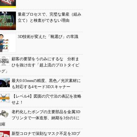
量産プロセスで、完璧な量産（組み
立て）と検査ができない理由
3D技術が変えた「靴選び」の常識
顧客の要望をうのみにするな 分析ま
ひを抜け出す「超上流のプロトタイピ
ング」
最大0.03mmの精度、黒色／光沢素材に
も対応する4モード3Dスキャナー
【レベル4】図面の穴寸法の表記を攻略
せよ！
老朽化したポンプの主要部品を金属3D
プリンタで一体造形、納期を3分の1に
短縮
新型コロナで深刻なマスク不足を3Dプ