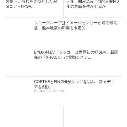
盛期へ、時代を先取りしたAr
テル、組み込み市場での約40
mコア＋FPGA...
年の実績を生かせるか
ソニーグループはイメージセンサーが過去最高
益、熊本地震の影響も限定的
BYDの軽EV「ラッコ」は世界初の軽SDV、新開
発の「X-PACK」に電動システ...
GOETHEとFINCHIがタッグを組み、新メディ
アを創設
PR(FINCHI on GOETHE)