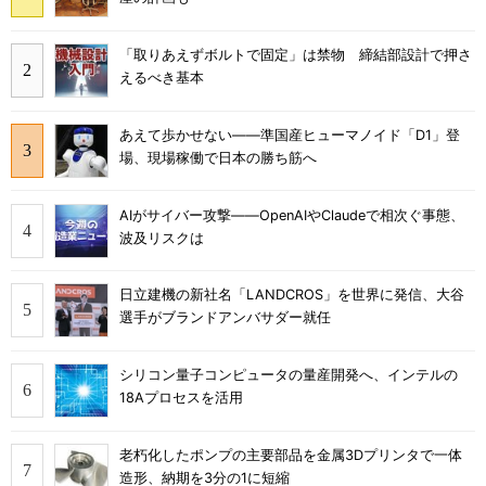
「取りあえずボルトで固定」は禁物 締結部設計で押さ
えるべき基本
あえて歩かせない――準国産ヒューマノイド「D1」登
場、現場稼働で日本の勝ち筋へ
AIがサイバー攻撃――OpenAIやClaudeで相次ぐ事態、
波及リスクは
日立建機の新社名「LANDCROS」を世界に発信、大谷
選手がブランドアンバサダー就任
シリコン量子コンピュータの量産開発へ、インテルの
18Aプロセスを活用
老朽化したポンプの主要部品を金属3Dプリンタで一体
造形、納期を3分の1に短縮