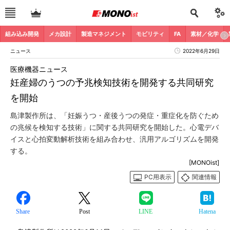
組み込み開発
メカ設計
製造マネジメント
モビリティ
FA
素材／化学
ニュース
2022年6月29日
医療機器ニュース
妊産婦のうつの予兆検知技術を開発する共同研究
を開始
島津製作所は、「妊娠うつ・産後うつの発症・重症化を防ぐため
の兆候を検知する技術」に関する共同研究を開始した。心電デバ
イスと心拍変動解析技術を組み合わせ、汎用アルゴリズムを開発
する。
[MONOist]
PC用表示
関連情報
Share
Post
LINE
Hatena