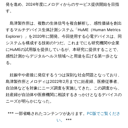
発を進め、2024年度にメロディからのサービス提供開始を目指
す。
島津製作所は、複数の生体信号を複合解析し、感性価値を創出
するマルチデバイス生体計測システム「HuME（Human Metrics
Explorer）」を2020年に開発。今回使用する心電デバイスは、同
システムを構成する技術の1つだ。これまでにも研究機関や企業
にHuMEの試用版を提供しているが、本研究に提供することで、
感性計測からデジタルヘルス領域へと用途を広げる第一歩とな
る。
妊娠中や産後に発症するうつは深刻な社会問題となっており、
島津製作所とメロディは2022年2月までに妊産婦、医療従事者、
自治体などを対象にニーズ調査を実施してきた。この調査から、
妊産婦が自治体や医療機関に相談するきっかけとなるデバイスの
ニーズが明らかになった。
*** 一部省略されたコンテンツがあります。
PC版でご覧くださ
い。
***