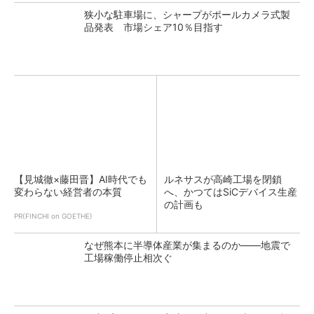
狭小な駐車場に、シャープがポールカメラ式製
品発表 市場シェア10％目指す
【見城徹×藤田晋】AI時代でも
ルネサスが高崎工場を閉鎖
変わらない経営者の本質
へ、かつてはSiCデバイス生産
の計画も
PR(FINCHI on GOETHE)
なぜ熊本に半導体産業が集まるのか――地震で
工場稼働停止相次ぐ