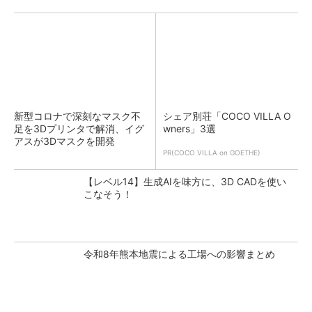
新型コロナで深刻なマスク不
シェア別荘「COCO VILLA O
足を3Dプリンタで解消、イグ
wners」3選
アスが3Dマスクを開発
PR(COCO VILLA on GOETHE)
【レベル14】生成AIを味方に、3D CADを使い
こなそう！
令和8年熊本地震による工場への影響まとめ