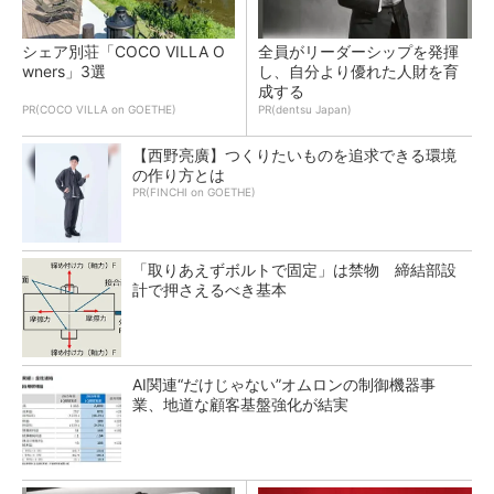
シェア別荘「COCO VILLA O
全員がリーダーシップを発揮
wners」3選
し、自分より優れた人財を育
成する
PR(COCO VILLA on GOETHE)
PR(dentsu Japan)
【西野亮廣】つくりたいものを追求できる環境
の作り方とは
PR(FINCHI on GOETHE)
「取りあえずボルトで固定」は禁物 締結部設
計で押さえるべき基本
AI関連“だけじゃない”オムロンの制御機器事
業、地道な顧客基盤強化が結実