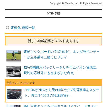
Copyright © ITmedia, Inc. All Rights Reserved.
関連情報
電動化 連載一覧
新しい連載記事が 436 件あります
電動キックボードの“汚名返上”、ホンダ発ベンチャ
ーが立ち乗り三輪モビリティ
12Vの補機用バッテリーをリチウムイオン電池に、
規制対応以外にもさまざまな利点
ENEOSがNECから受け継いだEV充電事業をスター
ト、再エネ100％の急速充電も
高圧水素タンクをポータブルサイズに、トヨタが