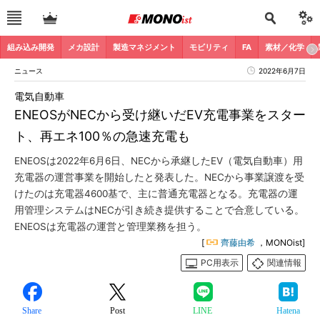
組み込み開発
メカ設計
製造マネジメント
モビリティ
FA
素材／化学
ニュース
2022年6月7日
電気自動車
ENEOSがNECから受け継いだEV充電事業をスター
ト、再エネ100％の急速充電も
ENEOSは2022年6月6日、NECから承継したEV（電気自動車）用
充電器の運営事業を開始したと発表した。NECから事業譲渡を受
けたのは充電器4600基で、主に普通充電器となる。充電器の運
用管理システムはNECが引き続き提供することで合意している。
ENEOSは充電器の運営と管理業務を担う。
[
齊藤由希
，MONOist]
PC用表示
関連情報
Share
Post
LINE
Hatena