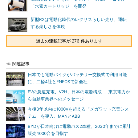
「水素カートリッジ」を開発
新型RXは電動化時代のレクサスらしい走り、運転
する楽しさを体現
過去の連載記事が 276 件あります
関連記事
日本でも電動バイクがバッテリー交換式で利用可能
に、二輪4社とENEOSで新会社
EVの急速充電、V2H、日本の電源構成……東京電力か
ら自動車業界へのメッセージ
今後3年以内に1000Vを超える「メガワット充電シス
テム」を導入、MANとABB
BYDが日本向けに電動バス2車種、2030年までに累計
販売4000台を目指す