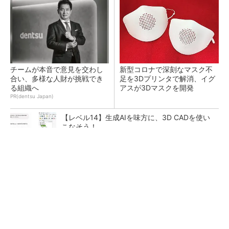
チームが本音で意見を交わし
新型コロナで深刻なマスク不
合い、多様な人財が挑戦でき
足を3Dプリンタで解消、イグ
る組織へ
アスが3Dマスクを開発
PR(dentsu Japan)
【レベル14】生成AIを味方に、3D CADを使い
こなそう！
令和8年熊本地震による工場への影響まとめ
狭小な駐車場に、シャープがポールカメラ式製