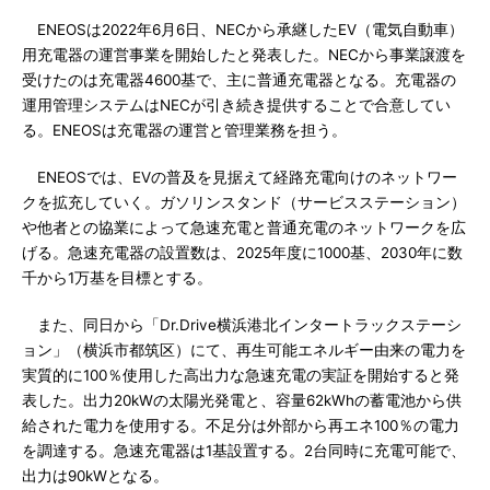
ENEOSは2022年6月6日、NECから承継したEV（電気自動車）
用充電器の運営事業を開始したと発表した。NECから事業譲渡を
受けたのは充電器4600基で、主に普通充電器となる。充電器の
運用管理システムはNECが引き続き提供することで合意してい
る。ENEOSは充電器の運営と管理業務を担う。
ENEOSでは、EVの普及を見据えて経路充電向けのネットワー
クを拡充していく。ガソリンスタンド（サービスステーション）
や他者との協業によって急速充電と普通充電のネットワークを広
げる。急速充電器の設置数は、2025年度に1000基、2030年に数
千から1万基を目標とする。
また、同日から「Dr.Drive横浜港北インタートラックステーシ
ョン」（横浜市都筑区）にて、再生可能エネルギー由来の電力を
実質的に100％使用した高出力な急速充電の実証を開始すると発
表した。出力20kWの太陽光発電と、容量62kWhの蓄電池から供
給された電力を使用する。不足分は外部から再エネ100％の電力
を調達する。急速充電器は1基設置する。2台同時に充電可能で、
出力は90kWとなる。