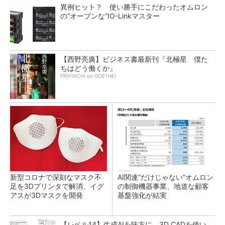
異例ヒット？ 使い勝手にこだわったオムロン
の“オープンな”IO-Linkマスター
【西野亮廣】ビジネス書最新刊『北極星 僕た
ちはどう働くか』
PR(FINCHI on GOETHE)
新型コロナで深刻なマスク不
AI関連“だけじゃない”オムロン
足を3Dプリンタで解消、イグ
の制御機器事業、地道な顧客
アスが3Dマスクを開発
基盤強化が結実
【レベル14】生成AIを味方に、3D CADを使い