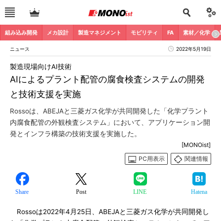
組み込み開発
メカ設計
製造マネジメント
モビリティ
FA
素材／化学
ニュース
2022年5月19日
製造現場向けAI技術
AIによるプラント配管の腐食検査システムの開発
と技術支援を実施
Rossoは、ABEJAと三菱ガス化学が共同開発した「化学プラント
内腐食配管の外観検査システム」において、アプリケーション開
発とインフラ構築の技術支援を実施した。
[MONOist]
PC用表示
関連情報
Share
Post
LINE
Hatena
Rossoは2022年4月25日、ABEJAと三菱ガス化学が共同開発し