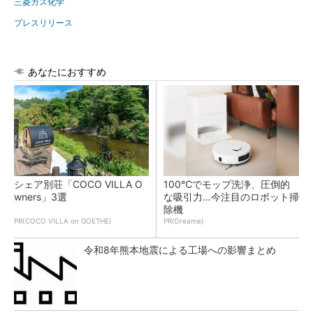
三菱ガス化学
プレスリリース
あなたにおすすめ
シェア別荘「COCO VILLA O
100℃でモップ洗浄、圧倒的
wners」3選
な吸引力…今注目のロボット掃
除機
PR(COCO VILLA on GOETHE)
PR(Dreame)
令和8年熊本地震による工場への影響まとめ