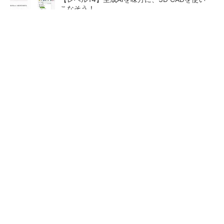
こなそう！
全員がリーダーシップを発揮し、自分より優れ
た人財を育成する
PR(dentsu Japan)
「取りあえずボルトで固定」は禁物 締結部設
計で押さえるべき基本
狭小な駐車場に、シャープが
ルネサスが高崎工場を閉鎖