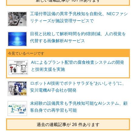
工場付帯設備の異常予兆検知を自動化、NECファシ
リティーズが施設管理サービスで
目視と比較して解析時間を約6割削減、人の視覚を
代替する画像解析AIサービス
AIによるプラント配管の腐食検査システムの開発
と技術支援を実施
ロボットAI技術でポテトサラダを“おいしそう”に、
安川電機AI子会社が開発
未経験の設備異常も予兆検知可能なAIシステム、顧
客自身での再学習も可能
過去の連載記事が 26 件あります