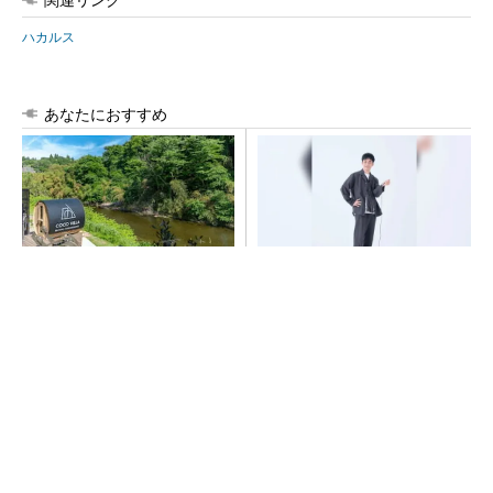
ハカルス
あなたにおすすめ
シェア別荘「COCO VILLA O
【西野亮廣】つくりたいもの
wners」3選
を追求できる環境の作り方と
は
PR(COCO VILLA on GOETHE)
PR(FINCHI on GOETHE)
令和8年熊本地震による工場への影響まとめ