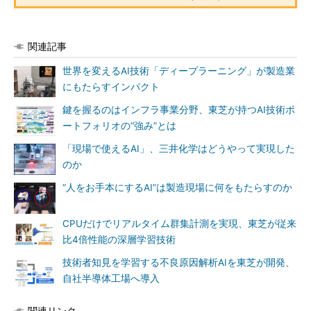
関連記事
世界を変えるAI技術「ディープラーニング」が製造業
にもたらすインパクト
鍵を握るのはインフラ事業分野、東芝が持つAI技術ポ
ートフォリオの“強み”とは
「現場で使えるAI」、三井化学はどうやって実現した
のか
“人をお手本にするAI”は製造現場に何をもたらすのか
CPUだけでリアルタイム群集計測を実現、東芝が従来
比4倍性能の深層学習技術
技術者知見を学習する不良原因解析AIを東芝が開発、
自社半導体工場へ導入
関連リンク