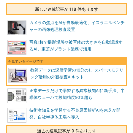
新しい連載記事が 118 件あります
カメラの焦点をAIが自動最適化、イスラエルベンチ
ャーの画像処理検査装置
写真1枚で撮影場所や被写体の大きさを自動認識す
るAI、東芝がプラント業務で活用
教師データは深層学習の10分の1、スパースモデリ
ング活用の外観検査AIキット
正常データだけで学習する異常検知AIに新手法、半
導体ウェーハで検知精度90％超も
技術者知見を学習する不良原因解析AIを東芝が開
発、自社半導体工場へ導入
過去の連載記事が 9 件あります