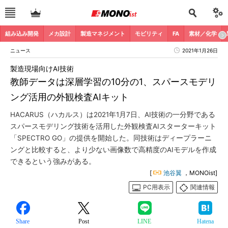
組み込み開発
メカ設計
製造マネジメント
モビリティ
FA
素材／化学
ニュース
2021年1月26日
製造現場向けAI技術
教師データは深層学習の10分の1、スパースモデリ
ング活用の外観検査AIキット
HACARUS（ハカルス）は2021年1月7日、AI技術の一分野である
スパースモデリング技術を活用した外観検査AIスターターキット
「SPECTRO GO」の提供を開始した。同技術はディープラーニ
ングと比較すると、より少ない画像数で高精度のAIモデルを作成
できるという強みがある。
[
池谷翼
，MONOist]
PC用表示
関連情報
Share
Post
LINE
Hatena