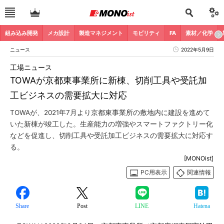
組み込み開発
メカ設計
製造マネジメント
モビリティ
FA
素材／化学
ニュース
2022年5月9日
工場ニュース
TOWAが京都東事業所に新棟、切削工具や受託加
工ビジネスの需要拡大に対応
TOWAが、2021年7月より京都東事業所の敷地内に建設を進めて
いた新棟が竣工した。生産能力の増強やスマートファクトリー化
などを促進し、切削工具や受託加工ビジネスの需要拡大に対応す
る。
[MONOist]
PC用表示
関連情報
Share
Post
LINE
Hatena