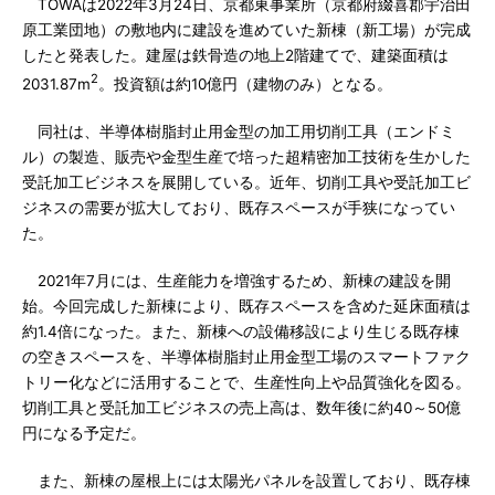
TOWAは2022年3月24日、京都東事業所（京都府綴喜郡宇治田
原工業団地）の敷地内に建設を進めていた新棟（新工場）が完成
したと発表した。建屋は鉄骨造の地上2階建てで、建築面積は
2
2031.87m
。投資額は約10億円（建物のみ）となる。
同社は、半導体樹脂封止用金型の加工用切削工具（エンドミ
ル）の製造、販売や金型生産で培った超精密加工技術を生かした
受託加工ビジネスを展開している。近年、切削工具や受託加工ビ
ジネスの需要が拡大しており、既存スペースが手狭になってい
た。
2021年7月には、生産能力を増強するため、新棟の建設を開
始。今回完成した新棟により、既存スペースを含めた延床面積は
約1.4倍になった。また、新棟への設備移設により生じる既存棟
の空きスペースを、半導体樹脂封止用金型工場のスマートファク
トリー化などに活用することで、生産性向上や品質強化を図る。
切削工具と受託加工ビジネスの売上高は、数年後に約40～50億
円になる予定だ。
また、新棟の屋根上には太陽光パネルを設置しており、既存棟