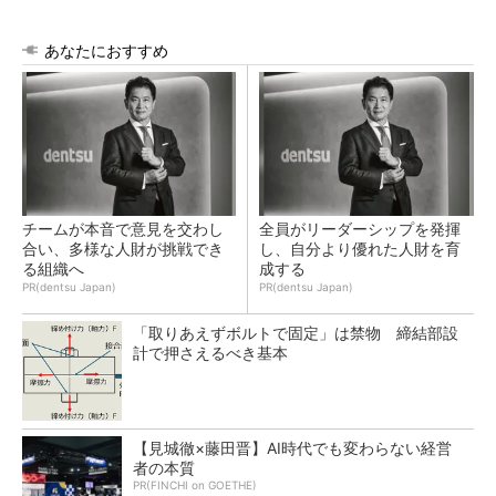
あなたにおすすめ
チームが本音で意見を交わし
全員がリーダーシップを発揮
合い、多様な人財が挑戦でき
し、自分より優れた人財を育
る組織へ
成する
PR(dentsu Japan)
PR(dentsu Japan)
「取りあえずボルトで固定」は禁物 締結部設
計で押さえるべき基本
【見城徹×藤田晋】AI時代でも変わらない経営
者の本質
PR(FINCHI on GOETHE)