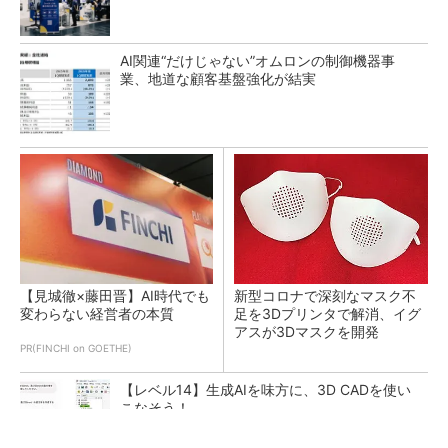
AI関連“だけじゃない”オムロンの制御機器事
業、地道な顧客基盤強化が結実
【見城徹×藤田晋】AI時代でも
新型コロナで深刻なマスク不
変わらない経営者の本質
足を3Dプリンタで解消、イグ
アスが3Dマスクを開発
PR(FINCHI on GOETHE)
【レベル14】生成AIを味方に、3D CADを使い
こなそう！