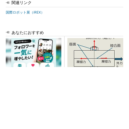
関連リンク
国際ロボット展（iREX）
あなたにおすすめ
SNSアカウントを着実に成
「取りあえずボルトで固定」
長。実はみんなココ使ってま
は禁物 締結部設計で押さえ
す。
るべき基本
PR(Dreaw合同会社)
SNSアカウントを着実に成長。実はみんなココ
使ってます。
PR(Dreaw合同会社)