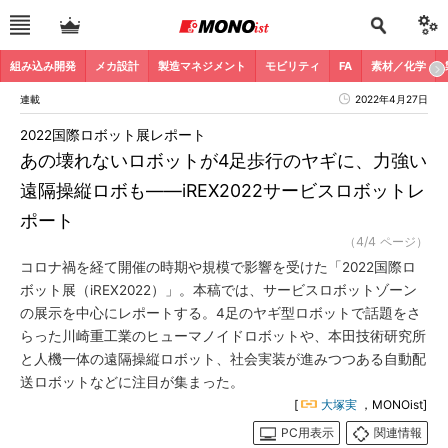
組み込み開発
メカ設計
製造マネジメント
モビリティ
FA
素材／化学
連載
2022年4月27日
2022国際ロボット展レポート
あの壊れないロボットが4足歩行のヤギに、力強い
遠隔操縦ロボも――iREX2022サービスロボットレ
ポート
（4/4 ページ）
コロナ禍を経て開催の時期や規模で影響を受けた「2022国際ロ
ボット展（iREX2022）」。本稿では、サービスロボットゾーン
の展示を中心にレポートする。4足のヤギ型ロボットで話題をさ
らった川崎重工業のヒューマノイドロボットや、本田技術研究所
と人機一体の遠隔操縦ロボット、社会実装が進みつつある自動配
送ロボットなどに注目が集まった。
[
大塚実
，MONOist]
PC用表示
関連情報