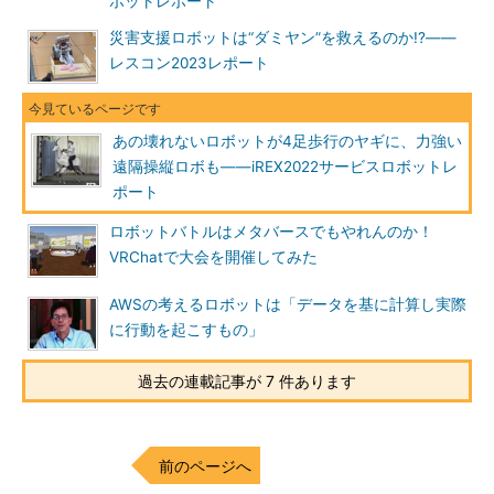
ボットレポート
災害支援ロボットは“ダミヤン”を救えるのか!?――
レスコン2023レポート
あの壊れないロボットが4足歩行のヤギに、力強い
遠隔操縦ロボも――iREX2022サービスロボットレ
ポート
ロボットバトルはメタバースでもやれんのか！
VRChatで大会を開催してみた
AWSの考えるロボットは「データを基に計算し実際
に行動を起こすもの」
過去の連載記事が 7 件あります
前のページへ