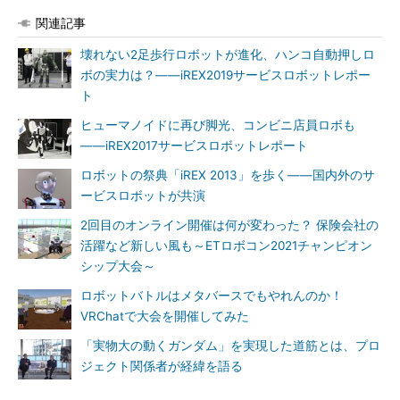
関連記事
壊れない2足歩行ロボットが進化、ハンコ自動押しロ
ボの実力は？――iREX2019サービスロボットレポー
ト
ヒューマノイドに再び脚光、コンビニ店員ロボも
――iREX2017サービスロボットレポート
ロボットの祭典「iREX 2013」を歩く――国内外のサ
ービスロボットが共演
2回目のオンライン開催は何が変わった？ 保険会社の
活躍など新しい風も～ETロボコン2021チャンピオン
シップ大会～
ロボットバトルはメタバースでもやれんのか！
VRChatで大会を開催してみた
「実物大の動くガンダム」を実現した道筋とは、プロ
ジェクト関係者が経緯を語る