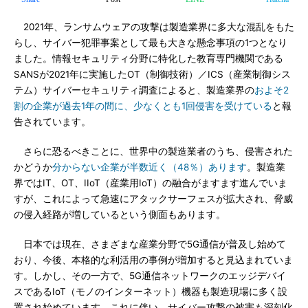
2021年、ランサムウェアの攻撃は製造業界に多大な混乱をもた
らし、サイバー犯罪事案として最も大きな懸念事項の1つとなり
ました。情報セキュリティ分野に特化した教育専門機関である
SANSが2021年に実施したOT（制御技術）／ICS（産業制御シス
テム）サイバーセキュリティ調査によると、製造業界の
およそ2
割の企業が過去1年の間に、少なくとも1回侵害を受けている
と報
告されています。
さらに恐るべきことに、世界中の製造業者のうち、侵害された
かどうか
分からない企業が半数近く（48％）あります
。製造業
界ではIT、OT、IIoT（産業用IoT）の融合がますます進んでいま
すが、これによって急速にアタックサーフェスが拡大され、脅威
の侵入経路が増しているという側面もあります。
日本では現在、さまざまな産業分野で5G通信が普及し始めて
おり、今後、本格的な利活用の事例が増加すると見込まれていま
す。しかし、その一方で、5G通信ネットワークのエッジデバイ
スであるIoT（モノのインターネット）機器も製造現場に多く設
置され始めています。これに伴い、サイバー攻撃の被害も深刻化