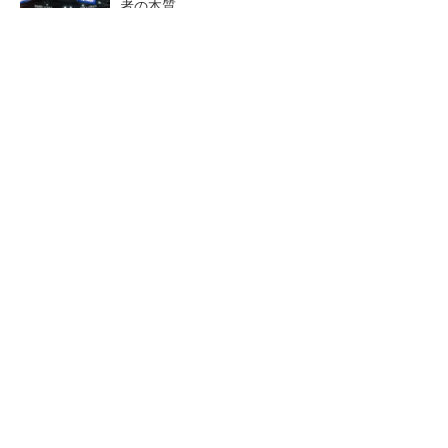
者の本質
PR(FINCHI on GOETHE)
【レベル14】生成AIを味方に、3D CADを使い
こなそう！
狭小な駐車場に、シャープがポールカメラ式製
品発表 市場シェア10％目指す
全員がリーダーシップを発揮
ルネサスが高崎工場を閉鎖