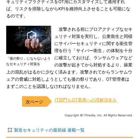
キュリティプラクティスをOT用にカスタマイズして適用すれ
ば、リスクを排除しながらKPIを維持向上させることも可能にな
るのです。
攻撃される前にプロアクティブなセキ
ュリティ対策を実行し、公衆衛生と同様
にサイバーセキュリティに関する衛生管
理を行う「サイバー衛生」の体制を十分
に確立しておけば、ランサムウェアなど
「後の祭り」にならないよう
なセキュリティ対策を
の攻撃が起きてから対処するより、操業
上の混乱がはるかに少なく済みます。攻撃されてからランサムウ
ェアの脅威に対処しようとしても後の祭りであり、OT管理者は
まずこのことを認識しなければなりません。
IT部門もOT業務への理解深化を
Copyright © ITmedia, Inc. All Rights Reserved.
製造セキュリティの最前線 連載一覧