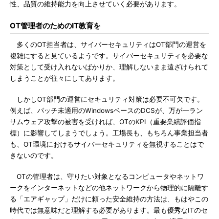
性、品質の維持能力を向上させていく必要があります。
OT管理者のためのIT教育を
多くのOT担当者は、サイバーセキュリティはOT部門の運営を
複雑にすると見ているようです。サイバーセキュリティを必要な
対策として受け入れないばかりか、理解しないまま遠ざけられて
しまうことが往々にしてあります。
しかしOT部門の運営にセキュリティ対策は必要不可欠です。
例えば、パッチ未適用のWindowsベースのDCSが、万が一ラン
サムウェア攻撃の被害を受ければ、OTのKPI（重要業績評価指
標）に影響してしまうでしょう。工場長も、もちろん事業担当者
も、OT環境におけるサイバーセキュリティを無視することはで
きないのです。
OTの管理者は、守りたい対象となるコンピュータやネットワ
ークをインターネットなどの他ネットワークから物理的に隔離す
る「エアギャップ」だけに頼った安全維持の方法は、もはやこの
時代では無意味だと理解する必要があります。最も優秀なITのセ