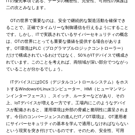
ITの優先事項である、データの機密性、完全性、可用性の保護は
二の次とみなします。
OTの世界で重要なのは、安全で継続的な製造活動を確保でき
ることで、正確でタイムリーな制御通信を行えるようにすること
です。しかし、ITで実践されているサイバーセキュリティの概念
は、OTの世界にとっても重要な価値を提供する場合がありま
す。OT環境はPLC（プログラマブルロジックコントローラー）
だけで構成されているわけではなく、50％がITデバイスで構成さ
れています。このことを考えれば、両領域が深い部分でつながっ
ていることが分かるでしょう。
ITデバイスにはDCS（デジタルコントロールシステム）をホス
トするWindowsやLinuxコンピューター、HMI（ヒューマンマシ
ンインターフェース）、スイッチ、ルーターなどがあり、その
上、IoTデバイスが増える一方です。工場内にこのようなデバイ
スが配備されると、運用環境は外部の脅威と脆弱性に露呈されま
す。今日のコンバージェンスの進んだIT／OT環境は、OT運用者
にサイバーセキュリティの基本を学んで適用しなければならない
という現実を突き付けているのです。そのため、安全性、可用