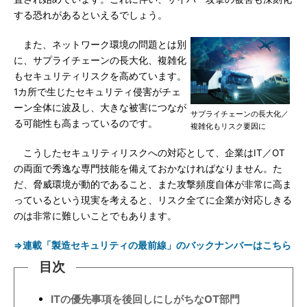
する恐れがあるといえるでしょう。
また、ネットワーク環境の問題とは別
に、サプライチェーンの長大化、複雑化
もセキュリティリスクを高めています。
1カ所で生じたセキュリティ侵害がチェ
ーン全体に波及し、大きな被害につなが
サプライチェーンの長大化／
る可能性も高まっているのです。
複雑化もリスク要因に
こうしたセキュリティリスクへの対応として、企業はIT／OT
の両面で秀逸な専門技能を備えておかなければなりません。た
だ、脅威環境が動的であること、また攻撃頻度自体が非常に高ま
っているという現実を考えると、リスク全てに企業が対応しきる
のは非常に難しいことでもあります。
⇒連載「製造セキュリティの最前線」のバックナンバーはこちら
目次
ITの優先事項を後回しにしがちなOT部門