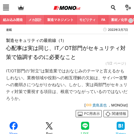
組み込み開発
メカ設計
製造マネジメント
モビリティ
FA
素材／化学
連載
2022年3月7日
製造セキュリティの最前線（1）
心配事は実は同じ、IT／OT部門がセキュリティ対
策で協調するのに必要なこと
（1/2 ページ）
IT/OT部門の“対立”は製造業ではおなじみのテーマと言えるかも
しれない。業務領域や役割への相互理解の欠如は、サイバー攻撃
への脆弱さにつながりかねない。しかし、実は両部門がセキュリ
ティ対策で重視する項目は、根底でつながっているのではないだ
ろうか。
[
貴島直也
，MONOist]
PC用表示
関連情報
Share
Post
LINE
Hatena