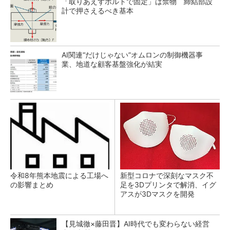
「取りあえずボルトで固定」は禁物 締結部設
計で押さえるべき基本
AI関連“だけじゃない”オムロンの制御機器事
業、地道な顧客基盤強化が結実
令和8年熊本地震による工場へ
新型コロナで深刻なマスク不
の影響まとめ
足を3Dプリンタで解消、イグ
アスが3Dマスクを開発
【見城徹×藤田晋】AI時代でも変わらない経営