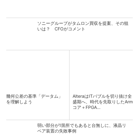
ソニーグループがタムロン買収を提案、その狙
いは？ CFOがコメント
幾何公差の基準「データム」
AlteraはITバブルを切り抜け全
を理解しよう
盛期へ、時代を先取りしたArm
コア＋FPGA...
弱い部分が1箇所でもあると台無しに、液晶リ
ペア装置の失敗事例