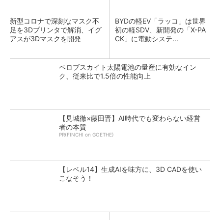
新型コロナで深刻なマスク不
BYDの軽EV「ラッコ」は世界
足を3Dプリンタで解消、イグ
初の軽SDV、新開発の「X-PA
アスが3Dマスクを開発
CK」に電動システ...
ペロブスカイト太陽電池の量産に有効なイン
ク、従来比で1.5倍の性能向上
【見城徹×藤田晋】AI時代でも変わらない経営
者の本質
PR(FINCHI on GOETHE)
【レベル14】生成AIを味方に、3D CADを使い
こなそう！