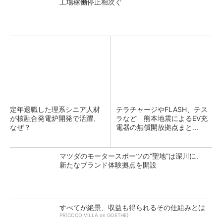
工場稼働停止相次ぐ
定年退職した理系シニア人材
テラチャージやFLASH、テス
が核融合発電炉開発で活躍、
ラなど 熊本地震によるEV充
なぜ？
電器の無償開放拠点まと...
マツダのモータースポーツの“聖地”は深川に、
新たなブランド体験拠点を開設
すべてが絶景、収益も得られるその仕組みとは
PR(COCO VILLA on GOETHE)