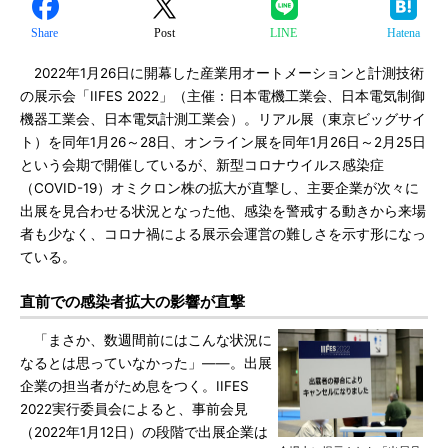
Share
Post
LINE
Hatena
2022年1月26日に開幕した産業用オートメーションと計測技術
の展示会「IIFES 2022」（主催：日本電機工業会、日本電気制御
機器工業会、日本電気計測工業会）。リアル展（東京ビッグサイ
ト）を同年1月26～28日、オンライン展を同年1月26日～2月25日
という会期で開催しているが、新型コロナウイルス感染症
（COVID-19）オミクロン株の拡大が直撃し、主要企業が次々に
出展を見合わせる状況となった他、感染を警戒する動きから来場
者も少なく、コロナ禍による展示会運営の難しさを示す形になっ
ている。
直前での感染者拡大の影響が直撃
「まさか、数週間前にはこんな状況に
なるとは思っていなかった」――。出展
企業の担当者がため息をつく。IIFES
2022実行委員会によると、事前会見
（2022年1月12日）の段階で出展企業は