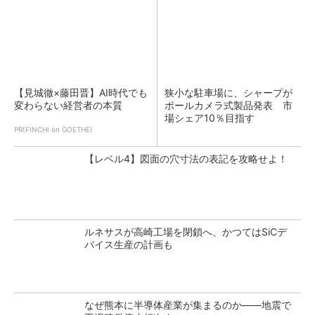
【見城徹×藤田晋】AI時代でも
狭小な駐車場に、シャープが
変わらない経営者の本質
ポールカメラ式製品発表 市
場シェア10％目指す
PR(FINCHI on GOETHE)
【レベル4】図面の穴寸法の表記を攻略せよ！
ルネサスが高崎工場を閉鎖へ、かつてはSiCデ
バイス生産の計画も
なぜ熊本に半導体産業が集まるのか――地震で