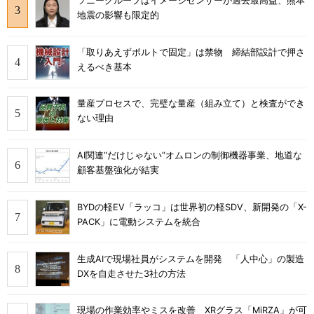
ソニーグループはイメージセンサーが過去最高益、熊本
地震の影響も限定的
「取りあえずボルトで固定」は禁物 締結部設計で押さ
えるべき基本
量産プロセスで、完璧な量産（組み立て）と検査ができ
ない理由
AI関連“だけじゃない”オムロンの制御機器事業、地道な
顧客基盤強化が結実
BYDの軽EV「ラッコ」は世界初の軽SDV、新開発の「X-
PACK」に電動システムを統合
生成AIで現場社員がシステムを開発 「人中心」の製造
DXを自走させた3社の方法
現場の作業効率やミスを改善 XRグラス「MiRZA」が可