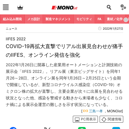
組み込み開発
メカ設計
製造マネジメント
モビリティ
FA
素材／化学
ニュース
2022年1月27日
IIFES 2022
COVID-19再拡大直撃でリアル出展見合わせが痛手
のIIFES、オンライン発信を強化
2022年1月26日に開幕した産業用オートメーションと計測技術の
展示会「IIFES 2022」。リアル展（東京ビッグサイト）を同年1
月26～28日、オンライン展を同年1月26日～2月25日という会期
で開催しているが、新型コロナウイルス感染症（COVID-19）オ
ミクロン株の拡大が直撃し、主要企業が次々に出展を見合わせる
状況となった他、感染を警戒する動きから来場者も少なく、コロ
ナ禍による展示会運営の難しさを示す状況になっている。
[
三島一孝
，MONOist]
PC用表示
関連情報