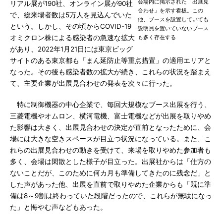
会場内に掲示された「出展見
リアル展が190社、オンライン展が90社
合わせ」を示す看板。この
で、総来場者数は5万人を見込んでいた
他、ブースを設置していても
という。しかし、その頃からCOVID-19
説明員を置いていないブース
オミクロン株による感染者の急速な拡大
も多く存在する
があり、2022年1月21日には東京ビッグ
サイトのある東京都も「まん延防止等重点措置」の適用エリアと
なった。その後も感染者数の拡大が続き、これらの状況を踏まえ
て、主要企業が出展見合わせの発表を次々に行った。
特に制御機器の中心企業で、毎回大規模なブース出展を行う、
三菱電機やオムロン、横河電機、富士電機などが出展を取りやめ
た影響は大きく、出展見合わせの決定が直前となったために、会
場には大きな空きスペースが目立つ状況になっている。また、こ
れらの出展見合わせの動きを受けて、来場を取りやめた参加者も
多く、会場は閑散とした様子が目立った。出展社からは「仕方の
ないことだが、このために何カ月も準備してきたのに残念だ」と
した声があった他、出展を直前で取りやめた企業からも「既に準
備は8～9割は終わっていた段階だったので、これらが無駄になっ
た」と悔やむ声などもあった。