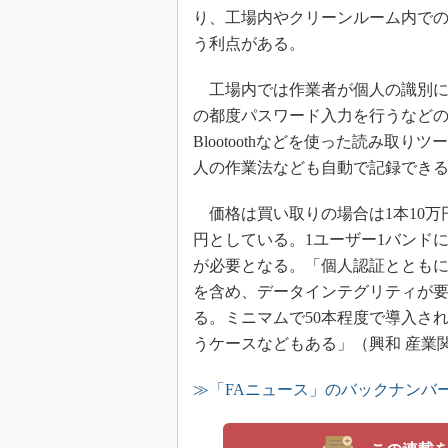
り、工場内やクリーンルーム内で
う利点がある。
工場内では作業者が個人の識別に
の都度パスワード入力を行うなどの負
Blootoothなどを使った読み
人の作業法なども自動で記録でき
価格は買い取りの場合は1本10万
円としている。1ユーザー1バンド
が必要となる。「個人認証ととも
を含め、データインテグリティが
る。ミニマムで50本程度で導入さ
うケースなどもある」（興和 産業関
≫「FAニュース」のバックナンバ