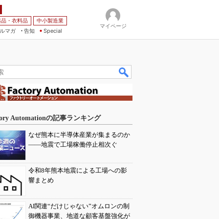
薬品・衣料品
中小製造業
マイページ
ルマガ
告知
Special
tory Automationの記事ランキング
なぜ熊本に半導体産業が集まるのか
――地震で工場稼働停止相次ぐ
令和8年熊本地震による工場への影
響まとめ
AI関連“だけじゃない”オムロンの制
御機器事業、地道な顧客基盤強化が