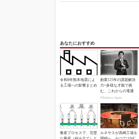
あなたにおすすめ
令和8年熊本地震によ
創業125年の課題解決
る工場への影響まとめ
力×多様な才能で挑
む、これからの電通
PR(dentsu Japan)
量産プロセスで、完璧
ルネサスが高崎工場を
な量産（組み立て）と
閉鎖へ、かつてはSiC