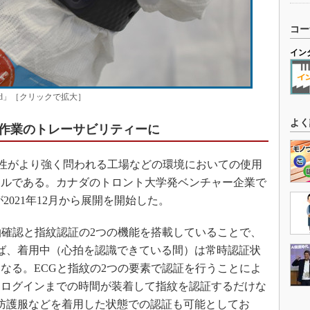
コー
イン
nd」［クリックで拡大］
よく
作業のトレーサビリティーに
信頼性がより強く問われる工場などの環境においての使用
ールである。カナダのトロント大学発ベンチャー企業で
2021年12月から展開を開始した。
確認と指紋認証の2つの機能を搭載していることで、
ば、着用中（心拍を認識できている間）は常時認証状
なる。ECGと指紋の2つの要素で認証を行うことによ
、ログインまでの時間が装着して指紋を認証するだけな
防護服などを着用した状態での認証も可能としてお