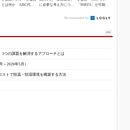
とは何か ABtC代表
に必要な考え方につい
「MiRZA」が可能に
理事が語る協調戦略
て
するピッキングDX
の...
Recommended by
PR
」
 3つの課題を解消するアプローチとは
～2026年5月）
コストで恒温・恒湿環境を構築する方法