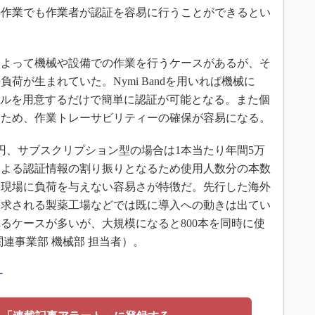
の作業でも作業者が認証を容易に行うことができるとい
よって機械や設備での作業を行うケースがあるが、そ
荷が生まれていた。Nymi Bandを用いれば機械に
取りツールを用意するだけで簡単に認証が可能となる。また個
るため、作業トレーサビリティーの確保が容易になる。
円、サブスクリプション型の場合は1本当たり年間5万
による認証情報の割り振りとなるため使用人数分の本数
に現場に負荷を与えない容易さが特徴だ。先行した海外
要求される製薬工場などでは既に導入への動きは出てい
れるケースが多いが、大規模になると800本を同時に使
連事業部 機械部 担当者）。
ー