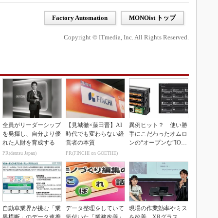
Factory Automation
MONOist トップ
Copyright © ITmedia, Inc. All Rights Reserved.
全員がリーダーシップ
【見城徹×藤田晋】AI
異例ヒット？ 使い勝
を発揮し、自分より優
時代でも変わらない経
手にこだわったオムロ
れた人財を育成する
営者の本質
ンの“オープンな”IO-L
inkマスター
PR(dentsu Japan)
PR(FINCHI on GOETHE)
自動車業界が挑む「業
データ整理をしていて
現場の作業効率やミス
界横断」のデータ連携
気付いた「業務改善」
を改善 XRグラス