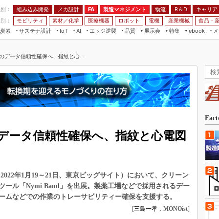
程別：
組み込み開発
メカ設計
製造マネジメント
物流
R＆D
キャリア
FA
業別：
モビリティ
素材／化学
医療機器
ロボット
電機
産業機械
食品・
炭素
サステナ設計
エッジ逆襲
品質
展示会
特集
メ
IoT
AI
ebook
伝承
組み込み開発
CEATEC
読者調査まとめ
編集後記
のデータ信頼性確保へ、指紋と心...
JIMTOF
保全
メカ設計
つながるクルマ
組込み/エッジ コンピューティング
ス
 AI
製造マネジメント
5G
展＆IoT/5Gソリューション展
VR／AR
FA
IIFES
モビリティ
フィールドサービス
国際ロボット展
素材／化学
FPGA
Fac
ジャパンモビリティショー
組み込み画像技術
データ信頼性確保へ、指紋と心電図
TECHNO-FRONTIER
組み込みモデリング
人テク展
Windows Embedded
スマート工場EXPO
2022年1月19～21日、東京ビッグサイト）において、クリーン
車載ソフト開発
EdgeTech+
ール「Nymi Band」を出展。製薬工場などで採用されるデー
ISO26262
ームなどでの作業のトレーサビリティー確保を支援する。
日本ものづくりワールド
無償設計ツール
[
三島一孝
，
MONOist
]
AUTOMOTIVE WORLD