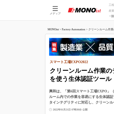
工
産
メディア
脱
つながる技術
AI×技術
MONOist
>
Factory Automation
>
クリーンルーム作業
つながる工場
AI×設備
つながるサービ
Physical
スマート工場EXPO2022
クリーンルーム作業の
を使う生体認証ツール
興和は、「第6回スマート工場EXPO」（
ルーム内での作業を容易にする生体認証ツ
タインテグリティに対応し、クリーンル
2022年01月21日 07時30分 公開