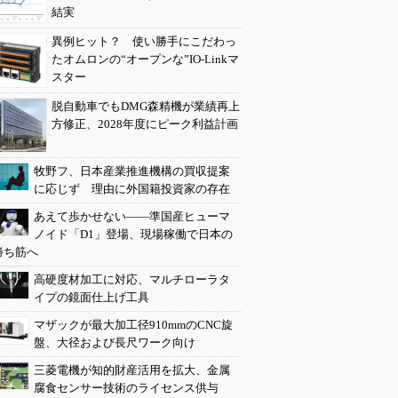
結実
異例ヒット？ 使い勝手にこだわっ
たオムロンの“オープンな”IO-Linkマ
スター
脱自動車でもDMG森精機が業績再上
方修正、2028年度にピーク利益計画
牧野フ、日本産業推進機構の買収提案
に応じず 理由に外国籍投資家の存在
あえて歩かせない――準国産ヒューマ
ノイド「D1」登場、現場稼働で日本の
勝ち筋へ
高硬度材加工に対応、マルチローラタ
イプの鏡面仕上げ工具
マザックが最大加工径910mmのCNC旋
盤、大径および長尺ワーク向け
三菱電機が知的財産活用を拡大、金属
腐食センサー技術のライセンス供与