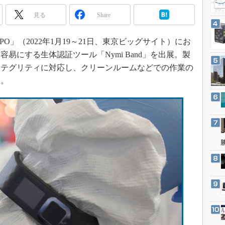
3Dプリンタ
産業オープンネット展
見る
Share
デジタルツインとCAE
S＆OP
」（2022年1月19～21日、東京ビッグサイト）にお
インダストリー4.0
易にする生体認証ツール「Nymi Band」を出展。製
イノベーション
ンテグリティに対応し、クリーンルームなどでの作業の
る。
製造業ビッグデータ
メイドインジャパン
植物工場
知財マネジメント
海外生産
グローバル設計・開発
制御セキュリティ
新型コロナへの対応