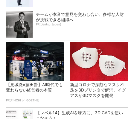
チームが本音で意見を交わし合い、多様な人財
が挑戦できる組織へ
PR(dentsu Japan)
【見城徹×藤田晋】AI時代でも
新型コロナで深刻なマスク不
変わらない経営者の本質
足を3Dプリンタで解消、イグ
アスが3Dマスクを開発
PR(FINCHI on GOETHE)
【レベル14】生成AIを味方に、3D CADを使い
こなそう！