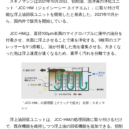
スギノマシンは2021年10月20日、切削油、洗浄液の浄化ユニ
ット「JCC-HM（ジェイシーシー エイチエム）」に取り付け可
能な浮上油回収ユニットを開発したと発表した。2021年11月か
ら、国内外で販売を開始している。
JCC-HMは、直径100μm未満のマイクロバブルに液中の油分を
付着させ、水面に浮上させることで液を浄化する。9枚羽のコア
レッサーを5つ搭載し、油が付着した泡を凝集させる。大きくな
った泡は浮上速度が速くなるため、素早く汚れを分離できる。
「JCC-HM」の原理図［クリックで拡大］ 出所：スギノマ
シン
浮上油回収ユニットは、JCC-HMの処理回路に取り付けるだけ
で、既存機能を維持しつつ浮上油の回収機能を追加できる。切削