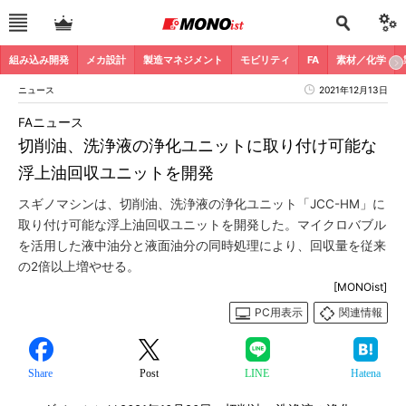
組み込み開発
メカ設計
製造マネジメント
モビリティ
FA
素材／化学
ニュース
2021年12月13日
FAニュース
切削油、洗浄液の浄化ユニットに取り付け可能な
浮上油回収ユニットを開発
スギノマシンは、切削油、洗浄液の浄化ユニット「JCC-HM」に
取り付け可能な浮上油回収ユニットを開発した。マイクロバブル
を活用した液中油分と液面油分の同時処理により、回収量を従来
の2倍以上増やせる。
[MONOist]
PC用表示
関連情報
Share
Post
LINE
Hatena