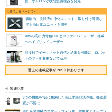
握、オムロンが状態監視機器を発売
切削油、洗浄液の浄化ユニットに取り付け可能な
浮上油回収ユニットを開発
1kWの高出力青色DDLとIRファイバーレーザー搭載
のハイブリッドレーザー
非接触でイーサネット通信と給電を可能に、ロボッ
トのツール変更などで活用
過去の連載記事が 2099 件あります
関連記事
3つの機能を1台に集約した高圧水部品洗浄機、搬送装
置が不要に
進む産業機械のスマートフォン化、標準化とオープン