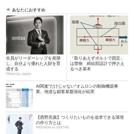
あなたにおすすめ
全員がリーダーシップを発揮
「取りあえずボルトで固定」
し、自分より優れた人財を育
は禁物 締結部設計で押さえ
成する
るべき基本
PR(dentsu Japan)
AI関連“だけじゃない”オムロンの制御機器事
業、地道な顧客基盤強化が結実
【西野亮廣】つくりたいものを追求できる環境
の作り方とは
PR(FINCHI on GOETHE)