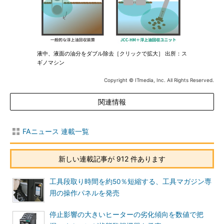
液中、液面の油分をダブル除去［クリックで拡大］ 出所：ス
ギノマシン
Copyright © ITmedia, Inc. All Rights Reserved.
関連情報
FAニュース 連載一覧
新しい連載記事が 912 件あります
工具段取り時間を約50％短縮する、工具マガジン専
用の操作パネルを発売
停止影響の大きいヒーターの劣化傾向を数値で把