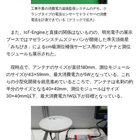
工事不要の消費電力遠隔監視システムのデモ。ク
ランプタイプの電流センサーでドライヤーの消費
電流を計測できている［クリックで拡大］
また、IoT-Engineと直接の関係はないものの、明光電子の展示
ブースではマゼランシステムズジャパンが開発した準天頂衛星
「みちびき」によるcm級測位補強サービス用のアンテナと測位
モジュールも展示された。
現時点で、アンテナのサイズが直径180mm、測位モジュール
のサイズが43×59mm、最大消費電力が5Wとなっている。これ
らの小型化開発を鋭意進めているところで、アンテナは名刺の約
半分のサイズとなる40×40mm、測位モジュールはサイズ
30×40mm以下、最大消費電力1W以下が目標となっている。