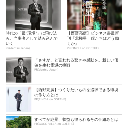
時代の「最"現場"」に飛び込
【西野亮廣】ビジネス書最新
み、当事者として踏み込んで
刊『北極星 僕たちはどう働
いく
くか』
PR(dentsu Japan)
PR(FINCHI on GOETHE)
「さすが」と言われる驚きや感動を。新しい価
値を生む電通の挑戦
PR(dentsu Japan)
【西野亮廣】つくりたいものを追求できる環境
の作り方とは
PR(FINCHI on GOETHE)
すべてが絶景、収益も得られるその仕組みとは
PR(COCO VILLA on GOETHE)