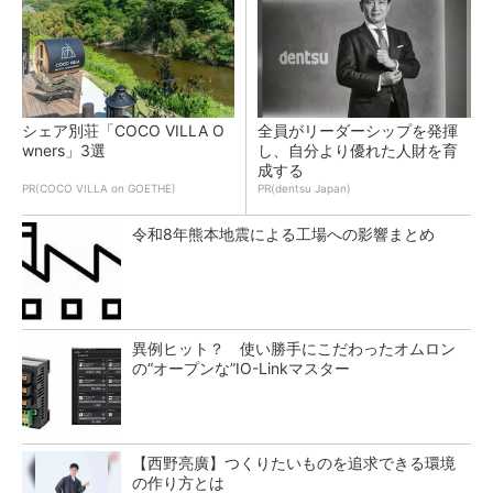
シェア別荘「COCO VILLA O
全員がリーダーシップを発揮
wners」3選
し、自分より優れた人財を育
成する
PR(COCO VILLA on GOETHE)
PR(dentsu Japan)
令和8年熊本地震による工場への影響まとめ
異例ヒット？ 使い勝手にこだわったオムロン
の“オープンな”IO-Linkマスター
【西野亮廣】つくりたいものを追求できる環境
の作り方とは