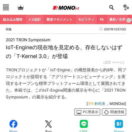
組み込み開発
メカ設計
製造マネジメント
モビリティ
FA
素材／化学
特集
2021年12月10日
2021 TRON Symposium
IoT-Engineの現在地を見定める、存在しないはず
の「T-Kernel 3.0」が登場
（2/2 ページ）
TRONプロジェクトが「IoT-Engine」の構想発表から約6年、同プ
ロジェクトが提唱する「アグリゲートコンピューティング」を実
現するオープンな標準プラットフォーム環境として展開されてき
た。本稿では、このIoT-Engine関連の展示を中心に「2021 TRON
Symposium」の展示を紹介する。
[
朴尚洙
，MONOist]
PC用表示
関連情報
Share
Post
LINE
Hatena