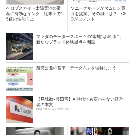
ペロブスカイト太陽電池の量
ソニーグループがタムロン買
産に有効なインク、従来比で1.
収を提案、その狙いは？ CF
5倍の性能向上
Oがコメント
マツダのモータースポーツの“聖地”は深川に、
新たなブランド体験拠点を開設
幾何公差の基準「データム」を理解しよう
【見城徹×藤田晋】AI時代でも変わらない経営
者の本質
PR(FINCHI on GOETHE)