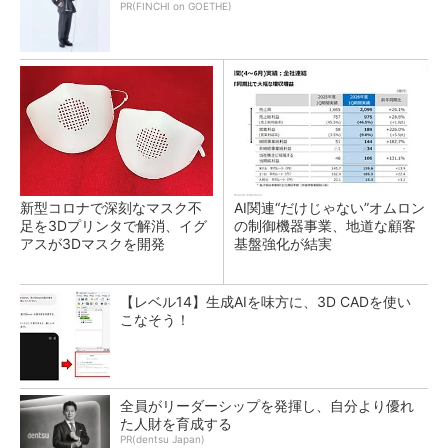
PR(FINCHI on GOETHE)
新型コロナで深刻なマスク不
AI関連“だけじゃない”オムロン
足を3Dプリンタで解消、イグ
の制御機器事業、地道な顧客
アスが3Dマスクを開発
基盤強化が結実
【レベル14】生成AIを味方に、3D CADを使い
こなそう！
全員がリーダーシップを発揮し、自分より優れ
た人財を育成する
PR(dentsu Japan)