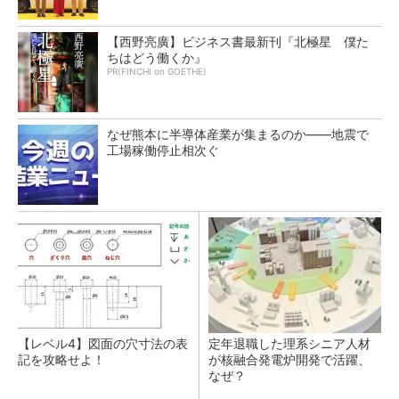
【西野亮廣】ビジネス書最新刊『北極星 僕た
ちはどう働くか』
PR(FINCHI on GOETHE)
なぜ熊本に半導体産業が集まるのか――地震で
工場稼働停止相次ぐ
【レベル4】図面の穴寸法の表
定年退職した理系シニア人材
記を攻略せよ！
が核融合発電炉開発で活躍、
なぜ？