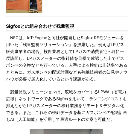
Sigfoxとの組み合わせで残量監視
NECは、IoT-Engineと同社が開発したSigfox RFモジュールを
用いた「残量監視ソリューション」を披露した。例えばLPガス
販売事業者の場合、検針業務としてLPガスの消費者宅へ月に一
度訪問し、LPガスメーターの指針値を目視で確認した上でガス
ボンベの交換などを行っている。人手による検針は非効率である
とともに、ガスボンベの配送計画なども熟練技術者の知見やノウ
ハウが必要で属人化しているという課題がある。
残量監視ソリューションは、広域をカバーするLPWA（省電力
広域）ネットワークであるSigfoxを用いて、ランニングコストを
抑えながらLPガスメーターの検針業務をリモート＆デジタル化
できる。また、これらの検針データを基にガスボンベの配送計画
もAI（人工知能）を活用して最適ルートの立案も可能だ。