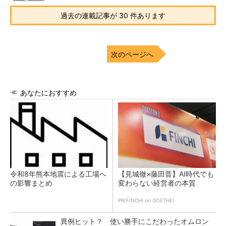
過去の連載記事が 30 件あります
次のページへ
あなたにおすすめ
令和8年熊本地震による工場へ
【見城徹×藤田晋】AI時代でも
の影響まとめ
変わらない経営者の本質
PR(FINCHI on GOETHE)
異例ヒット？ 使い勝手にこだわったオムロン