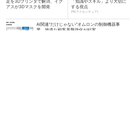
足を3Dプリンタで解消、イグ
「知識やスキル」より大切に
アスが3Dマスクを開発
する視点
PR(アクセンチュア)
AI関連“だけじゃない”オムロンの制御機器事
業、地道な顧客基盤強化が結実
【レベル14】生成AIを味方に、3D CADを使い
こなそう！
「取りあえずボルトで固定」は禁物 締結部設
計で押さえるべき基本