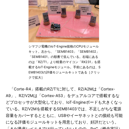
シマフジ電機のIoT-Engine規格のCPUモジュール
キット。左から、「SEMB1403」「SEMB1402」
「SEMB1401」の順番で並んでいる。右端にある
のは「RZ/T1」より軽量のマイコン「RX231」を搭
載するIoT-Engineモジュール。手前にあるのは、S
EMB1403の評価モジュールキットである［クリッ
クで拡大］
「Corte-R4」搭載のRZ/T1に対して、RZ/A2Mは「Cortex-
A9」、RZ/V2Mは「Cortex-A53」をデュアルコアで搭載するな
どプロセッサが大型化しており、IoT-Engineボードも大きくなっ
ている。RZ/V2Mを搭載するSEMB1403では、不足しがちな電源
容量をカバーするとともに、USBやイーサネットとの接続も可能
になる評価モジュールキットを用意しており、好評だという。
「まだ量産レベルまでは行っていないものの、PoC（概念実証）