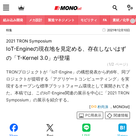
組み込み開発
メカ設計
製造マネジメント
モビリティ
FA
素材／化学
特集
2021年12月10日
2021 TRON Symposium
IoT-Engineの現在地を見定める、存在しないはず
の「T-Kernel 3.0」が登場
（1/2 ページ）
TRONプロジェクトが「IoT-Engine」の構想発表から約6年、同プ
ロジェクトが提唱する「アグリゲートコンピューティング」を実
現するオープンな標準プラットフォーム環境として展開されてき
た。本稿では、このIoT-Engine関連の展示を中心に「2021 TRON
Symposium」の展示を紹介する。
[
朴尚洙
，MONOist]
PC用表示
関連情報
Share
Post
LINE
Hatena