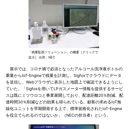
「残量監視ソリューション」の概要［クリックで
拡大］ 出所：NEC
展示では、コロナ禍で必須となったアルコール洗浄液ボトルの
重量からIoT-Engineで残量を計測し、Sigfoxでクラウドにデータ
を送信し、Webブラウザに表示した地図上で確認できるようにし
ていた。「Sigfoxを用いてLPガスメーター情報を提供するサービ
スは既にミツウロコと事業展開しており、配達距離20％削減、配
達時間30％削減などの効果も得られている。顧客の求めるIoT無
線化ユニットを早期開発する上で、標準規格化されたIoT-Engine
を役立てられるのではないか」（NECの担当者）という。