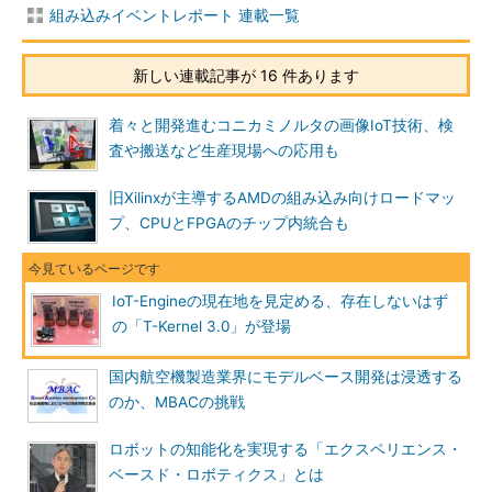
組み込みイベントレポート 連載一覧
新しい連載記事が 16 件あります
着々と開発進むコニカミノルタの画像IoT技術、検
査や搬送など生産現場への応用も
旧Xilinxが主導するAMDの組み込み向けロードマッ
プ、CPUとFPGAのチップ内統合も
IoT-Engineの現在地を見定める、存在しないはず
の「T-Kernel 3.0」が登場
国内航空機製造業界にモデルベース開発は浸透する
のか、MBACの挑戦
ロボットの知能化を実現する「エクスペリエンス・
ベースド・ロボティクス」とは