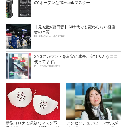
の“オープンな”IO-Linkマスター
【見城徹×藤田晋】AI時代でも変わらない経営
者の本質
PR(FINCHI on GOETHE)
SNSアカウントを着実に成長。実はみんなココ
使ってます。
PR(Dreaw合同会社)
新型コロナで深刻なマスク不
アクセンチュアのコンサルが