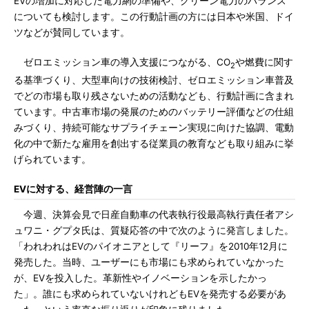
EVの増加に対応した電力網の準備や、グリーン電力のバランス
についても検討します。この行動計画の方には日本や米国、ドイ
ツなどが賛同しています。
ゼロエミッション車の導入支援につながる、CO
や燃費に関す
2
る基準づくり、大型車向けの技術検討、ゼロエミッション車普及
でどの市場も取り残さないための活動なども、行動計画に含まれ
ています。中古車市場の発展のためのバッテリー評価などの仕組
みづくり、持続可能なサプライチェーン実現に向けた協調、電動
化の中で新たな雇用を創出する従業員の教育なども取り組みに挙
げられています。
EVに対する、経営陣の一言
今週、決算会見で日産自動車の代表執行役最高執行責任者アシ
ュワニ・グプタ氏は、質疑応答の中で次のように発言しました。
「われわれはEVのパイオニアとして『リーフ』を2010年12月に
発売した。当時、ユーザーにも市場にも求められていなかった
が、EVを投入した。革新性やイノベーションを示したかっ
た」。誰にも求められていないけれどもEVを発売する必要があ