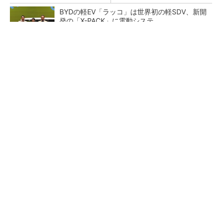
BYDの軽EV「ラッコ」は世界初の軽SDV、新開
発の「X-PACK」に電動システ...
ペロブスカイト太陽電池の量産に有効なイン
ク、従来比で1.5倍の性能向上
【レベル14】生成AIを味方に、3D CADを使い
こなそう！