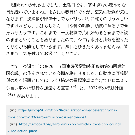
1週間おつかれさまでした。土曜日です。寒すぎない穏やかな
日が続いていますね。まさに小春日和ですが、空気の乾燥が気に
なります。洗濯物が部屋干しでもパリッパリに乾くのはうれしい
ですけれども、肌はもちろん、目や鼻の粘膜、頭皮に至るまで全
身カサカサです。これまで、一度乾燥で荒れ始めると春まで不調
のままということもありましたので、今年は水分と油分を塗りた
くりながら防衛していきます。風邪もひきたくありませんね。皆
さまも、気を付けてお過ごしください。
さて、今週で「COP26」（国連気候変動枠組条約第26回締約
国会議）の予定されていた会期が終わりました。自動車に直接関
係のある話題としては、パリ協定の目標達成に向けてゼロエミッ
（※1）
ション車への移行を加速する宣言
と、2022年の行動計画
（※2）
があります。
（※1）
https://ukcop26.org/cop26-declaration-on-accelerating-the-
transition-to-100-zero-emission-cars-and-vans/
（※2）
https://ukcop26.org/zero-emission-vehicles-transition-council-
2022-action-plan/