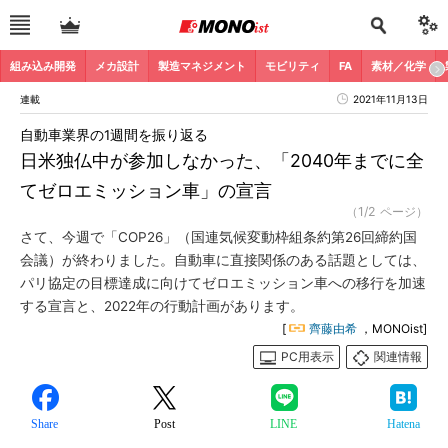
組み込み開発
メカ設計
製造マネジメント
モビリティ
FA
素材／化学
連載
2021年11月13日
自動車業界の1週間を振り返る
日米独仏中が参加しなかった、「2040年までに全
てゼロエミッション車」の宣言
（1/2 ページ）
さて、今週で「COP26」（国連気候変動枠組条約第26回締約国
会議）が終わりました。自動車に直接関係のある話題としては、
パリ協定の目標達成に向けてゼロエミッション車への移行を加速
する宣言と、2022年の行動計画があります。
[
齊藤由希
，MONOist]
PC用表示
関連情報
Share
Post
LINE
Hatena