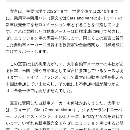
宣言は、主要市場で2035年まで、世界全体では2040年まで
に、乗用車や商用バン（原文ではCars and Vansとあります）の
新車販売全てをゼロエミッション車とすることを目指していま
す。これに賛同した自動車メーカーは目標達成に向けて努力し、
ゼロエミッション車の需要を開拓します。同じくこの宣言に賛同
した自動車メーカーに出資する投資家や金融機関も、目標達成に
向けてサポートします。
この宣言は法的拘束力がなく、大手自動車メーカーの本社があ
る日本、米国（州や自治体として宣言に参加しているケースはあ
ります）、ドイツ、フランス、そして最大の自動車市場を抱える
中国は参加していませんし、その他にも不参加の国が幾つかあ
り、全会一致ではありませんでした。
宣言に賛同した自動車メーカーも何社かありました。大手で
は、フォード、GM（General Motors）、ジャガーランドローバ
ー、メルセデス・ベンツ、ボルボカーズ、BYDなどが名を連ねて
います。いずれも新車販売全てをゼロエミッション車にすると明
言しています。その時期について、フォードとボルボカーズは