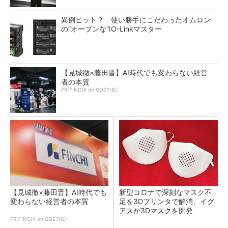
異例ヒット？ 使い勝手にこだわったオムロン
の“オープンな”IO-Linkマスター
【見城徹×藤田晋】AI時代でも変わらない経営
者の本質
PR(FINCHI on GOETHE)
【見城徹×藤田晋】AI時代でも
新型コロナで深刻なマスク不
変わらない経営者の本質
足を3Dプリンタで解消、イグ
アスが3Dマスクを開発
PR(FINCHI on GOETHE)