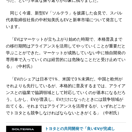
った、という率直な振り返りが印象に残りました。
同じく今週、新型EV「ソルテラ」を披露した会見で、スバル
代表取締役社長の中村知美氏もEVと新車市場について発言して
います。
「EVはマーケットが立ち上がり始めた時期で、本格普及まで
の移行期間はアライアンスを活用してやっていくことが重要だと
学ぶことができた。マーケットが成熟していない中に独自開発の
専用車で入っていくのは経営的には危険なことだと受け止めてい
る」（中村氏）
「EVのシェアは日本で1％、米国で3％未満だ。中国と欧州が
それよりも先行しているが、本格的に普及するまでは、アライア
ンスとの協業で協調領域として対応していくのが基本になるだろ
う。しかし、EVが普及し、EVだけになったときには競争領域が
出てくる。それまではアライアンスを活用するが、いずれどこか
でトヨタとも競争しなければならないときがくる」（中村氏）
トヨタとの共同開発で「良いEVが完成し