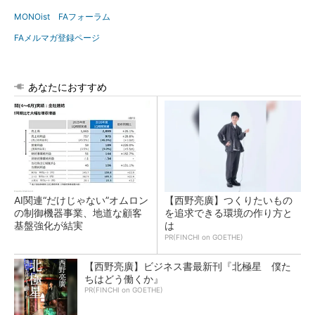
MONOist FAフォーラム
FAメルマガ登録ページ
あなたにおすすめ
AI関連“だけじゃない”オムロン
【西野亮廣】つくりたいもの
の制御機器事業、地道な顧客
を追求できる環境の作り方と
基盤強化が結実
は
PR(FINCHI on GOETHE)
【西野亮廣】ビジネス書最新刊『北極星 僕た
ちはどう働くか』
PR(FINCHI on GOETHE)