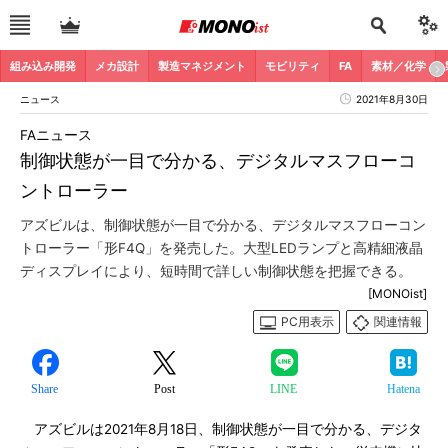
組み込み開発
メカ設計
製造マネジメント
モビリティ
FA
素材／化学
ニュース
2021年8月30日
FAニュース
制御状態が一目で分かる、デジタルマスフローコ
ントローラー
アズビルは、制御状態が一目で分かる、デジタルマスフローコン
トローラー「形F4Q」を発売した。大型LEDランプと高精細液晶
ディスプレイにより、短時間で詳しい制御状態を把握できる。
[MONOist]
PC用表示
関連情報
Share
Post
LINE
Hatena
アズビルは2021年8月18日、制御状態が一目で分かる、デジタ