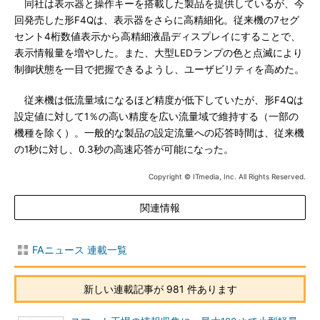
同社は表示器と操作キーを搭載した製品を提供しているが、今
回発売した形F4Qは、表示器をさらに高精細化。従来機の7セグ
セント4桁数値表示から高精細液晶ディスプレイにすることで、
表示情報量を増やした。また、大型LEDランプの色と点滅により
制御状態を一目で把握できるようし、ユーザビリティを高めた。
従来機は低流量域になるほど精度が低下していたが、形F4Qは
設定値に対して1％の高い精度を広い流量域で維持する（一部の
機種を除く）。一般的な製品の設定流量への応答時間は、従来機
の1秒に対し、0.3秒の高速応答が可能になった。
Copyright © ITmedia, Inc. All Rights Reserved.
関連情報
FAニュース 連載一覧
新しい連載記事が 981 件あります