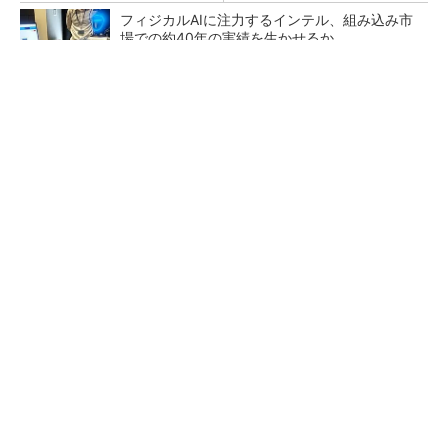
フィジカルAIに注力するインテル、組み込み市
場での約40年の実績を生かせるか
なぜ熊本に半導体産業が集まるのか――地震で
工場稼働停止相次ぐ
ルネサスが高崎工場を閉鎖へ、かつてはSiCデ
バイス生産の計画も