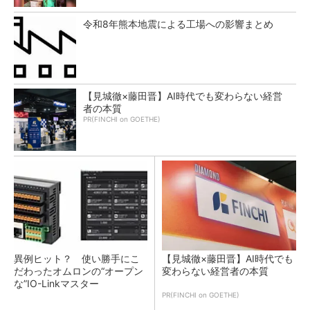
令和8年熊本地震による工場への影響まとめ
【見城徹×藤田晋】AI時代でも変わらない経営
者の本質
PR(FINCHI on GOETHE)
異例ヒット？ 使い勝手にこ
【見城徹×藤田晋】AI時代でも
だわったオムロンの“オープン
変わらない経営者の本質
な”IO-Linkマスター
PR(FINCHI on GOETHE)