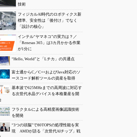
技術
フィジカルAI時代のロボティクス新
標準、安全性は「後付け」でなく
「設計の核心」
インテル“ヤマネコ”の実力は？／
「Renesas 365」は3カ月かかる作業
が1分に
“Hello, World”と「Lチカ」の共通点
富士通からC／C++およびJava対応のソ
ースコード解析ツールの資産を取得
基本波で625MHzまでの高周波に対応す
る次世代水晶デバイスを本格量産を開
始
フラクタルによる高精度画像認識技術
を開発
“3つの頭脳”で80TOPSの処理性能を実
現 AMDが語る「次世代AIチップ」戦