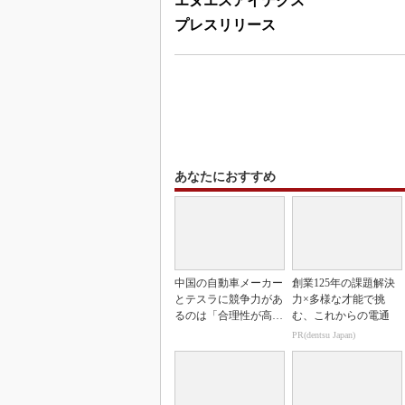
エヌエスアイテクス
プレスリリース
あなたにおすすめ
中国の自動車メーカー
創業125年の課題解決
とテスラに競争力があ
力×多様な才能で挑
るのは「合理性が高
む、これからの電通
い」から
PR(dentsu Japan)