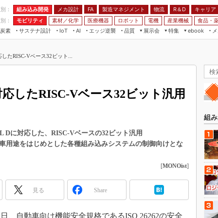
程別：
組み込み開発
メカ設計
製造マネジメント
物流
R＆D
キャリア
FA
業別：
モビリティ
素材／化学
医療機器
ロボット
電機
産業機械
食品・
炭素
サステナ設計
エッジ逆襲
品質
展示会
特集
メ
IoT
AI
ebook
伝承
組み込み開発
CEATEC
読者調査まとめ
編集後記
対応したRISC-Vベース32ビット...
JIMTOF
保全
メカ設計
つながるクルマ
組込み/エッジ コンピューティング
ス
 AI
製造マネジメント
5G
展＆IoT/5Gソリューション展
VR／AR
FA
 Dに対応したRISC-Vベース32ビット汎用
IIFES
モビリティ
フィールドサービス
国際ロボット展
素材／化学
FPGA
組み
ジャパンモビリティショー
組み込み画像技術
IL Dに対応した、RISC-Vベースの32ビット汎用
TECHNO-FRONTIER
自動車用途をはじめとした各種組み込みシステムの制御向けとな
組み込みモデリング
人テク展
Windows Embedded
[
MONOist
]
スマート工場EXPO
車載ソフト開発
EdgeTech+
見る
Share
ISO26262
日本ものづくりワールド
無償設計ツール
AUTOMOTIVE WORLD
日、自動車向け機能安全規格であるISO 26262の安全