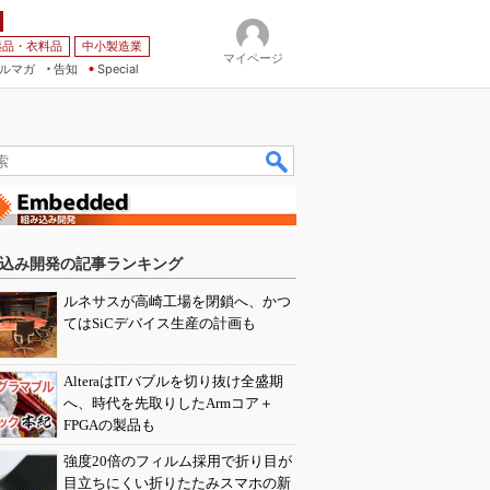
薬品・衣料品
中小製造業
マイページ
ルマガ
告知
Special
込み開発の記事ランキング
ルネサスが高崎工場を閉鎖へ、かつ
てはSiCデバイス生産の計画も
AlteraはITバブルを切り抜け全盛期
へ、時代を先取りしたArmコア＋
FPGAの製品も
強度20倍のフィルム採用で折り目が
目立ちにくい折りたたみスマホの新