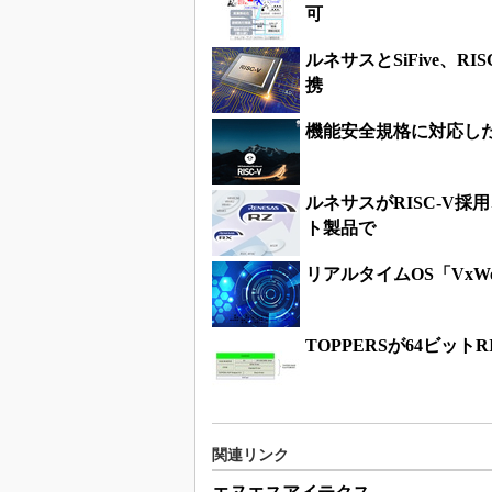
可
ルネサスとSiFive、
携
機能安全規格に対応した
ルネサスがRISC-V採
ト製品で
リアルタイムOS「VxWo
TOPPERSが64ビッ
関連リンク