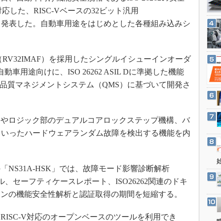
3Dプリンタ
産業オープンネット展
応した、RISC-Vベースの32ビット汎用
デジタルツインとCAE
ると発表した。自動車用途をはじめとした各種組み込みシ
S＆OP
インダストリー4.0
ISA（RV32IMAF）を採用したシングルイシューインオーダ
イノベーション
車用途向けに、ISO 26262 ASIL Dに準拠した機能
製造業ビッグデータ
001品質マネジメントシステム（QMS）に基づいて開発さ
メイドインジャパン
植物工場
）やロジック部のデュアルコアロックステップ機構、バ
知財マネジメント
といったハードウェアランダム故障を検出する機能を内
海外生産
グローバル設計・開発
S31A-HSK」では、故障モード影響診断解析
制御セキュリティ
、セーフティケースレポート、ISO26262関連のドキ
新型コロナへの対応
コンの機能安全性解析と認証取得の期間を短縮する。
ISC-V対応のオープンベースのツールを利用でき