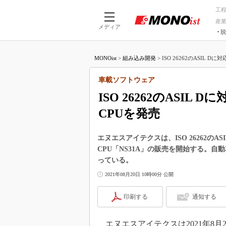
工
産
メディア
脱
つながる技術
AI×技術
MONOist
>
組み込み開発
>
ISO 26262のASIL Dに
つながる工場
AI×設備
つながるサービ
Physical
車載ソフトウェア
ISO 26262のASIL
CPUを発売
エヌエスアイテクスは、ISO 26262のAS
CPU「NS31A」の販売を開始する。
っている。
2021年08月20日 10時00分 公開
印刷する
通知する
エヌエスアイテクスは2021年8月2