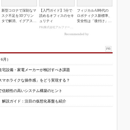
新型コロナで深刻なマ
【入門ガイド】5分で
フィジカルAI時代の
スク不足を3Dプリン
読めるオフィスのセキ
ロボティクス新標準、
タで解消、イグアスが
ュリティ
安全性は「後付け」で
3Dマスクを開発
なく「設計の核心」
PR(株式会社アルファーテクノ)
Recommended by
PR
～6月）
住宅設備・家電メーカーが検討すべき課題
スマホライクな操作感」をどう実現する？
で信頼性の高いシステム構築のヒント
」解説ガイド：注目の仮想化基盤も紹介