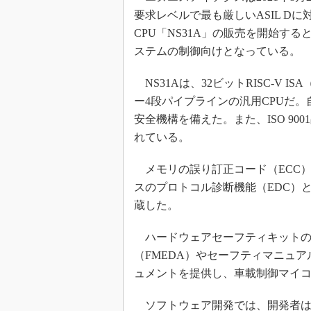
要求レベルで最も厳しいASIL Dに対
CPU「NS31A」の販売を開始す
ステムの制御向けとなっている。
NS31Aは、32ビットRISC-V 
ー4段パイプラインの汎用CPUだ。自動
安全機構を備えた。また、ISO 9
れている。
メモリの誤り訂正コード（ECC
スのプロトコル診断機能（EDC）
蔵した。
ハードウェアセーフティキットの「N
（FMEDA）やセーフティマニュアル
ュメントを提供し、車載制御マイ
ソフトウェア開発では、開発者はR