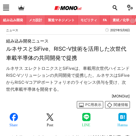
組み込み開発
メカ設計
製造マネジメント
モビリティ
FA
素材／化学
ニュース
2021年5月6日
組み込み開発ニュース
ルネサスとSiFive、RISC-V技術を活用した次世代
車載半導体の共同開発で提携
ルネサス エレクトロニクスとSiFiveは、車載用次世代ハイエンド
RISC-Vソリューションの共同開発で提携した。ルネサスはSiFive
からRISC-VコアIPポートフォリオのライセンス供与を受け、次
世代車載半導体を開発する。
[MONOist]
PC用表示
関連情報
Share
Post
LINE
Hatena