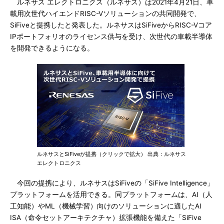
ルネサス エレクトロニクス（ルネサス）は2021年4月21日、車
載用次世代ハイエンドRISC-Vソリューションの共同開発で、
SiFiveと提携したと発表した。ルネサスはSiFiveからRISC-Vコア
IPポートフォリオのライセンス供与を受け、次世代の車載半導体
を開発できるようになる。
ルネサスとSiFiveが提携（クリックで拡大） 出典：ルネサス
エレクトロニクス
今回の提携により、ルネサスはSiFiveの「SiFive Intelligence」
プラットフォームを活用できる。同プラットフォームは、AI（人
工知能）やML（機械学習）向けのソリューションに適したAI
ISA（命令セットアーキテクチャ）拡張機能を備えた「SiFive