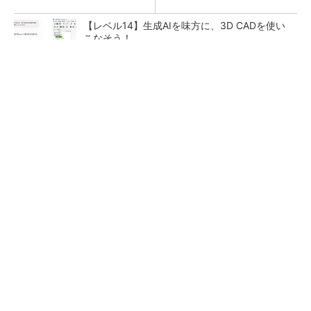
【レベル14】生成AIを味方に、3D CADを使い
こなそう！
SNSアカウントを着実に成長。実はみんなココ
使ってます。
PR(Dreaw合同会社)
「取りあえずボルトで固定」は禁物 締結部設
計で押さえるべき基本