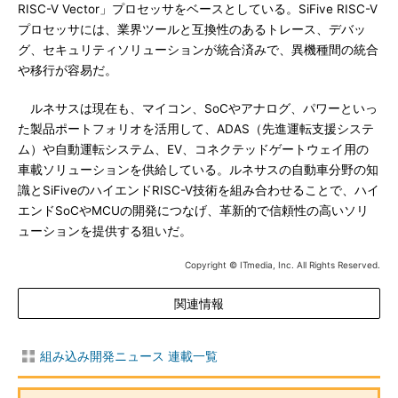
RISC-V Vector」プロセッサをベースとしている。SiFive RISC-V
プロセッサには、業界ツールと互換性のあるトレース、デバッ
グ、セキュリティソリューションが統合済みで、異機種間の統合
や移行が容易だ。
ルネサスは現在も、マイコン、SoCやアナログ、パワーといっ
た製品ポートフォリオを活用して、ADAS（先進運転支援システ
ム）や自動運転システム、EV、コネクテッドゲートウェイ用の
車載ソリューションを供給している。ルネサスの自動車分野の知
識とSiFiveのハイエンドRISC-V技術を組み合わせることで、ハイ
エンドSoCやMCUの開発につなげ、革新的で信頼性の高いソリ
ューションを提供する狙いだ。
Copyright © ITmedia, Inc. All Rights Reserved.
関連情報
組み込み開発ニュース 連載一覧