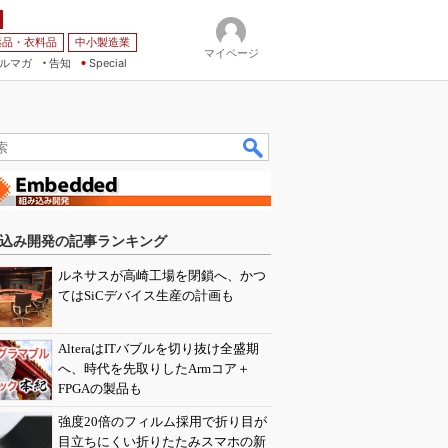
薬品・衣料品
中小製造業
マイページ
ルマガ
告知
Special
込み開発の記事ランキング
ルネサスが高崎工場を閉鎖へ、かつ
てはSiCデバイス生産の計画も
AlteraはITバブルを切り抜け全盛期
へ、時代を先取りしたArmコア＋
FPGAの製品も
強度20倍のフィルム採用で折り目が
目立ちにくい折りたたみスマホの新