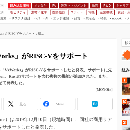
程別：
組み込み開発
メカ設計
製造マネジメント
物流
R＆D
キャリア
FA
業別：
モビリティ
素材／化学
医療機器
ロボット
電機
産業機械
食品・
炭素
サステナ設計
エッジ逆襲
品質
展示会
特集
メ
IoT
AI
ebook
伝承
組み込み開発
CEATEC
読者調査まとめ
編集後記
s」がRISC-Vをサポート：組...
JIMTOF
保全
メカ設計
つながるクルマ
組込み/エッジ コンピューティング
ス
 AI
製造マネジメント
5G
展＆IoT/5Gソリューション展
VR／AR
FA
rks」がRISC-Vをサポート
IIFES
モビリティ
フィールドサービス
国際ロボット展
素材／化学
FPGA
VxWorks」がRISC-Vをサポートしたと発表。サポートに先
組み
ジャパンモビリティショー
、Python、Rustのサポートを含む複数の機能が追加された。また、
組み込み画像技術
TECHNO-FRONTIER
も併せて発表した。
組み込みモデリング
[
MONOist
]
人テク展
Windows Embedded
スマート工場EXPO
見る
Share
車載ソフト開発
EdgeTech+
ISO26262
日本ものづくりワールド
stems）は2019年12月10日（現地時間）、同社の商用リア
無償設計ツール
C-Vをサポートしたと発表した。
AUTOMOTIVE WORLD