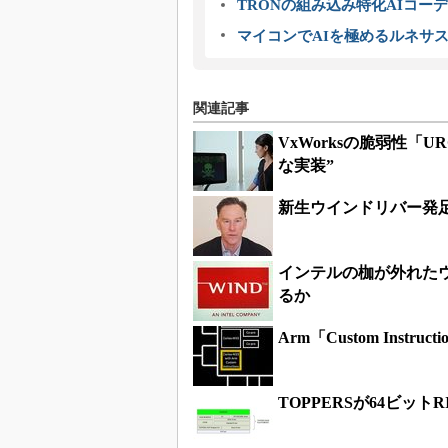
TRONの組み込み特化AIコー
マイコンでAIを極めるルネサ
関連記事
VxWorksの脆弱性「U
な実装”
新生ウインドリバー発
インテルの枷が外れたウ
るか
Arm「Custom Inst
TOPPERSが64ビッ