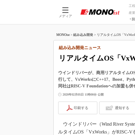
工
産
メディア
脱
つながる技術
AI×技術
MONOist
>
組み込み開発
>
リアルタイムOS「VxWork
つながる工場
AI×設備
つながるサービ
Physical
組み込み開発ニュース
リアルタイムOS「VxWo
ウインドリバーが、商用リアルタイムOS「
行して、VxWorksにC++17、Boost
同社はRISC-V Foundationへの加盟
2020年02月05日 11時00分 公開
印刷する
通知する
ウインドリバー（Wind River Sy
ルタイムOS「VxWorks」がRIS