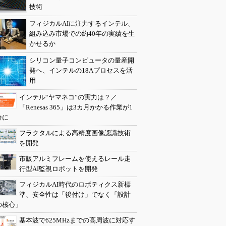
技術
フィジカルAIに注力するインテル、
組み込み市場での約40年の実績を生
かせるか
シリコン量子コンピュータの量産開
発へ、インテルの18Aプロセスを活
用
インテル“ヤマネコ”の実力は？／
「Renesas 365」は3カ月かかる作業が1
分に
フラクタルによる高精度画像認識技術
を開発
市販アルミフレームを使えるレール走
行型AI監視ロボットを開発
フィジカルAI時代のロボティクス新標
準、安全性は「後付け」でなく「設計
の核心」
基本波で625MHzまでの高周波に対応す