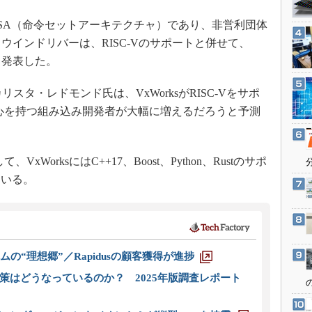
3Dプリンタ
産業オープンネット展
ISA（命令セットアーキテクチャ）であり、非営利団体
デジタルツインとCAE
している。ウインドリバーは、RISC-Vのサポートと併せて、
S＆OP
ことも発表した。
インダストリー4.0
イノベーション
であるカリスタ・レドモンド氏は、VxWorksがRISC-Vをサポ
関心を持つ組み込み開発者が大幅に増えるだろうと予測
製造業ビッグデータ
メイドインジャパン
植物工場
xWorksにはC++17、Boost、Python、Rustのサポ
知財マネジメント
ている。
海外生産
グローバル設計・開発
制御セキュリティ
ムの“理想郷”／Rapidusの顧客獲得が進捗
新型コロナへの対応
策はどうなっているのか？ 2025年版調査レポート