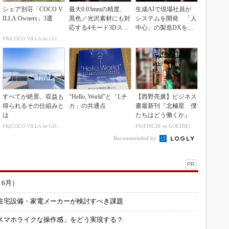
シェア別荘「COCO V
最大0.03mmの精度、
生成AIで現場社員が
ILLA Owners」3選
黒色／光沢素材にも対
システムを開発 「人
応する4モード3Dスキ
中心」の製造DXを自
ャナー
走させた3社の方法
PR(COCO VILLA on GOETHE)
すべてが絶景、収益も
“Hello, World”と「Lチ
【西野亮廣】ビジネス
得られるその仕組みと
カ」の共通点
書最新刊『北極星 僕
は
たちはどう働くか』
PR(COCO VILLA on GOETHE)
PR(FINCHI on GOETHE)
Recommended by
PR
～6月）
住宅設備・家電メーカーが検討すべき課題
スマホライクな操作感」をどう実現する？