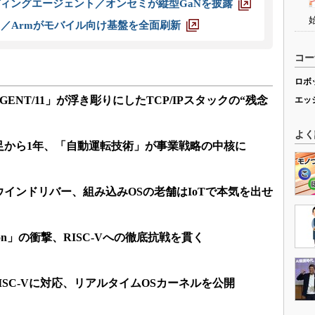
ディングエージェント／オンセミが縦型GaNを披露
ス／Armがモバイル向け基盤を全面刷新
コー
ロボ
RGENT/11」が浮き彫りにしたTCP/IPスタックの“残念
エッ
よく
足から1年、「自動運転技術」が事業戦略の中核に
インドリバー、組み込みOSの老舗はIoTで本気を出せ
ruction」の衝撃、RISC-Vへの徹底抗戦を貫く
トRISC-Vに対応、リアルタイムOSカーネルを公開