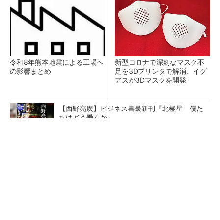
令和8年熊本地震による工場へ
新型コロナで深刻なマスク不
の影響まとめ
足を3Dプリンタで解消、イグ
アスが3Dマスクを開発
【西野亮廣】ビジネス書最新刊『北極星 僕た
ちはどう働くか』
PR(FINCHI on GOETHE)
【レベル14】生成AIを味方に、3D CADを使い
こなそう！
狭小な駐車場に、シャープがポールカメラ式製
品発表 市場シェア10％目指す