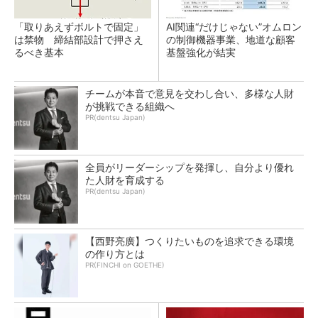
「取りあえずボルトで固定」
AI関連“だけじゃない”オムロン
は禁物 締結部設計で押さえ
の制御機器事業、地道な顧客
るべき基本
基盤強化が結実
チームが本音で意見を交わし合い、多様な人財
が挑戦できる組織へ
PR(dentsu Japan)
全員がリーダーシップを発揮し、自分より優れ
た人財を育成する
PR(dentsu Japan)
【西野亮廣】つくりたいものを追求できる環境
の作り方とは
PR(FINCHI on GOETHE)