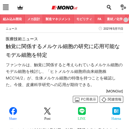
組み込み開発
メカ設計
製造マネジメント
モビリティ
FA
素材／化学
ニュース
2021年5月11日
医療技術ニュース
触覚に関係するメルケル細胞の研究に応用可能な
モデル細胞を特定
ファンケルは、触覚に関係すると考えられているメルケル細胞の
モデル細胞を検討し、「ヒトメルケル細胞癌由来細胞株
MCC14/2」が、生体メルケル細胞の特徴を持つことを確認し
た。今後、皮膚科学研究への応用が期待できる。
[MONOist]
PC用表示
関連情報
Share
Post
LINE
Hatena