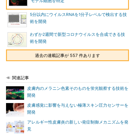
モデル細胞を特定
5分以内にウイルスRNAを1分子レベルで検出する技
術を開発
わずか2週間で新型コロナウイルスを合成できる技
術を開発
過去の連載記事が 557 件あります
関連記事
皮膚内のメラニン色素そのものを蛍光観察する技術を
開発
皮膚感覚に影響を与えない極薄スキン圧力センサーを
開発
アレルギー性皮膚炎の新しい発症制御メカニズムを発
見