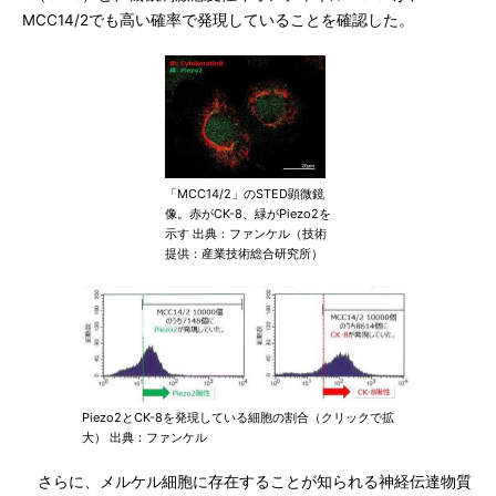
MCC14/2でも高い確率で発現していることを確認した。
「MCC14/2」のSTED顕微鏡
像。赤がCK-8、緑がPiezo2を
示す 出典：ファンケル（技術
提供：産業技術総合研究所）
Piezo2とCK-8を発現している細胞の割合（クリックで拡
大） 出典：ファンケル
さらに、メルケル細胞に存在することが知られる神経伝達物質