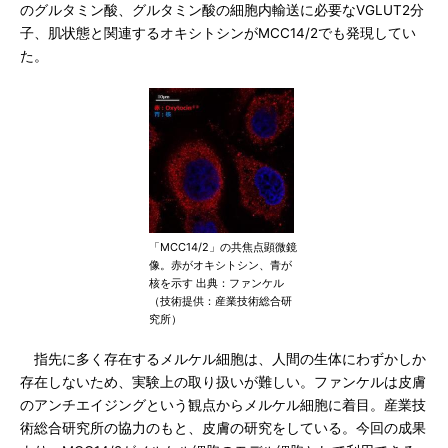
のグルタミン酸、グルタミン酸の細胞内輸送に必要なVGLUT2分
子、肌状態と関連するオキシトシンがMCC14/2でも発現してい
た。
「MCC14/2」の共焦点顕微鏡
像。赤がオキシトシン、青が
核を示す 出典：ファンケル
（技術提供：産業技術総合研
究所）
指先に多く存在するメルケル細胞は、人間の生体にわずかしか
存在しないため、実験上の取り扱いが難しい。ファンケルは皮膚
のアンチエイジングという観点からメルケル細胞に着目。産業技
術総合研究所の協力のもと、皮膚の研究をしている。今回の成果