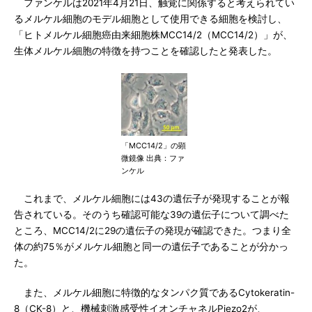
ファンケルは2021年4月21日、触覚に関係すると考えられてい
るメルケル細胞のモデル細胞として使用できる細胞を検討し、
「ヒトメルケル細胞癌由来細胞株MCC14/2（MCC14/2）」が、
生体メルケル細胞の特徴を持つことを確認したと発表した。
「MCC14/2」の顕
微鏡像 出典：ファ
ンケル
これまで、メルケル細胞には43の遺伝子が発現することが報
告されている。そのうち確認可能な39の遺伝子について調べた
ところ、MCC14/2に29の遺伝子の発現が確認できた。つまり全
体の約75％がメルケル細胞と同一の遺伝子であることが分かっ
た。
また、メルケル細胞に特徴的なタンパク質であるCytokeratin-
8（CK-8）と、機械刺激感受性イオンチャネルPiezo2が、