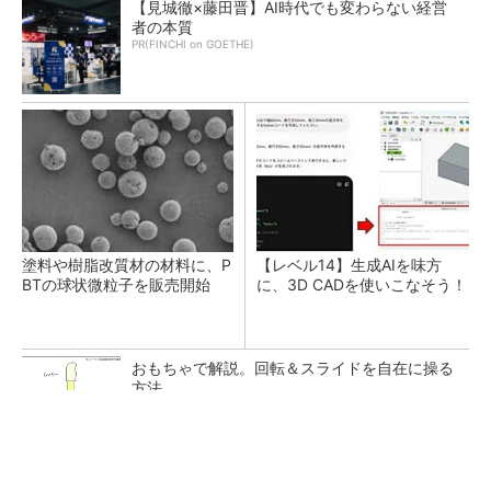
【見城徹×藤田晋】AI時代でも変わらない経営
者の本質
PR(FINCHI on GOETHE)
塗料や樹脂改質材の材料に、P
【レベル14】生成AIを味方
BTの球状微粒子を販売開始
に、3D CADを使いこなそう！
おもちゃで解説。回転＆スライドを自在に操る
方法
【見城徹×藤田晋】AI時代でも変わらない経営