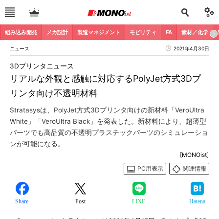
組み込み開発
メカ設計
製造マネジメント
モビリティ
FA
素材／化学
ニュース
2021年4月30日
3Dプリンタニュース
リアルな外観と感触に対応するPolyJet方式3Dプ
リンタ向け不透明材料
Stratasysは、PolyJet方式3Dプリンタ向けの新材料「VeroUltra
White」「VeroUltra Black」を発表した。新材料により、超薄型
パーツでも高品質の不透明プラスチックパーツのシミュレーショ
ンが可能になる。
[MONOist]
PC用表示
関連情報
Share
Post
LINE
Hatena