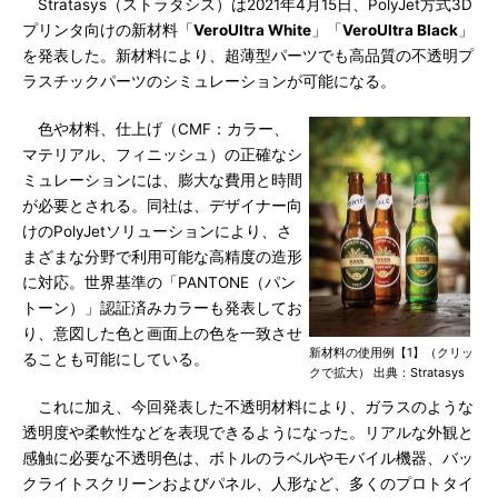
Stratasys（ストラタシス）は2021年4月15日、PolyJet方式3D
プリンタ向けの新材料「
VeroUltra White
」「
VeroUltra Black
」
を発表した。新材料により、超薄型パーツでも高品質の不透明プ
ラスチックパーツのシミュレーションが可能になる。
色や材料、仕上げ（CMF：カラー、
マテリアル、フィニッシュ）の正確なシ
ミュレーションには、膨大な費用と時間
が必要とされる。同社は、デザイナー向
けのPolyJetソリューションにより、さ
まざまな分野で利用可能な高精度の造形
に対応。世界基準の「PANTONE（パン
トーン）」認証済みカラーも発表してお
り、意図した色と画面上の色を一致させ
新材料の使用例【1】（クリッ
ることも可能にしている。
クで拡大） 出典：Stratasys
これに加え、今回発表した不透明材料により、ガラスのような
透明度や柔軟性などを表現できるようになった。リアルな外観と
感触に必要な不透明色は、ボトルのラベルやモバイル機器、バッ
クライトスクリーンおよびパネル、人形など、多くのプロトタイ