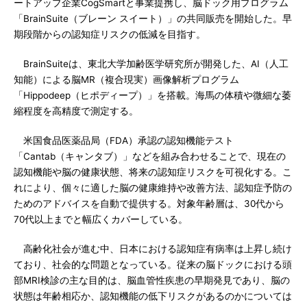
ートアップ企業CogSmartと事業提携し、脳ドック用プログラム
「BrainSuite（ブレーン スイート）」の共同販売を開始した。早
期段階からの認知症リスクの低減を目指す。
BrainSuiteは、東北大学加齢医学研究所が開発した、AI（人工
知能）による脳MR（複合現実）画像解析プログラム
「Hippodeep（ヒポディープ）」を搭載。海馬の体積や微細な萎
縮程度を高精度で測定する。
米国食品医薬品局（FDA）承認の認知機能テスト
「Cantab（キャンタブ）」などを組み合わせることで、現在の
認知機能や脳の健康状態、将来の認知症リスクを可視化する。こ
れにより、個々に適した脳の健康維持や改善方法、認知症予防の
ためのアドバイスを自動で提供する。対象年齢層は、30代から
70代以上までと幅広くカバーしている。
高齢化社会が進む中、日本における認知症有病率は上昇し続け
ており、社会的な問題となっている。従来の脳ドックにおける頭
部MRI検診の主な目的は、脳血管性疾患の早期発見であり、脳の
状態は年齢相応か、認知機能の低下リスクがあるのかについては