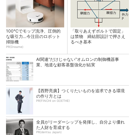
100℃でモップ洗浄、圧倒的
「取りあえずボルトで固定」
な吸引力…今注目のロボット
は禁物 締結部設計で押さえ
掃除機
るべき基本
PR(Dreame)
AI関連“だけじゃない”オムロンの制御機器事
業、地道な顧客基盤強化が結実
【西野亮廣】つくりたいものを追求できる環境
の作り方とは
PR(FINCHI on GOETHE)
全員がリーダーシップを発揮し、自分より優れ
た人財を育成する
PR(dentsu Japan)