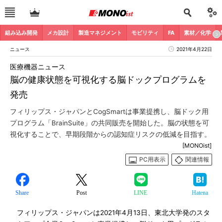
組み込み開発
メカ設計
製造マネジメント
モビリティ
FA
素材／化学
ニュース
2021年4月22日
医療機器ニュース
脳の健康状態を可視化する脳ドックプログラムを
発売
フィリップス・ジャパンとCogSmartは事業提携し、脳ドック用
プログラム「BrainSuite」の共同販売を開始した。脳の状態を可
視化することで、早期段階からの認知症リスクの低減を目指す。
[MONOist]
PC用表示
関連情報
Share
Post
LINE
Hatena
フィリップス・ジャパンは2021年4月13日、東北大学発のスタ