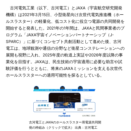
古河電気工業（以下、古河電工）とJAXA（宇宙航空研究開発
機構）は2021年3月15日、小型衛星向け次世代電気推進機（ホー
ルスラスター）の軽量化、低コスト化に役立つ電源の共同開発を
開始すると発表した。2021年の1年間は、JAXAと民間事業者のプ
ログラム「JAXA宇宙イノベーションパートナーシップ（J-
SPARC）」に基づくコンセプト共創活動として進めた後、古河
電工は、地球観測や通信の分野など衛星コンステレーションへの
展開も視野に入れ、2025年度の軌道上実証や2026年度以降の事
業化を目指す。JAXAは、民生技術の宇宙適用に必要な助言や試
験評価を行うとともに、将来のJAXAミッションを支える次世代
ホールスラスターへの適用可能性を探るとしている。
古河電工とJAXAのホールスラスター用電源共同開
発の枠組み（クリックで拡大） 出典：古河電工