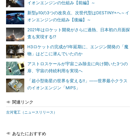
イオンエンジンの仕組み【前編】～
新型μ10の3つの改良点、次世代型はDESTINY+へ～イ
オンエンジンの仕組み【後編】～
2021年はロケット開発がさらに過熱、日本初の月面探
査も実現する!?
H3ロケットの完成が1年延期に、エンジン開発の「魔
物」はどこに潜んでいたのか
アストロスケールが宇宙ごみ除去に向け開いた3つの
扉、宇宙の持続利用を実現へ
「超小型衛星の世界を変える!!」――世界最小クラス
のイオンエンジン「MIPS」
関連リンク
古河電工（ニュースリリース）
あなたにおすすめ