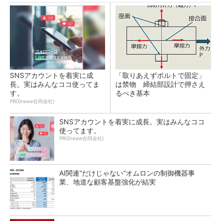
SNSアカウントを着実に成
「取りあえずボルトで固定」
長。実はみんなココ使ってま
は禁物 締結部設計で押さえ
す。
るべき基本
PR(Dreaw合同会社)
SNSアカウントを着実に成長。実はみんなココ
使ってます。
PR(Dreaw合同会社)
AI関連“だけじゃない”オムロンの制御機器事
業、地道な顧客基盤強化が結実