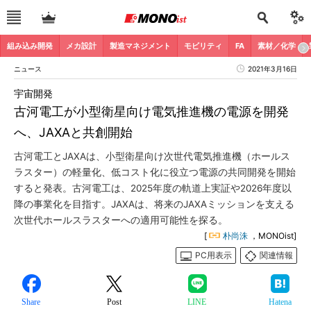
組み込み開発
メカ設計
製造マネジメント
モビリティ
FA
素材／化学
ニュース
2021年3月16日
宇宙開発
古河電工が小型衛星向け電気推進機の電源を開発
へ、JAXAと共創開始
古河電工とJAXAは、小型衛星向け次世代電気推進機（ホールス
ラスター）の軽量化、低コスト化に役立つ電源の共同開発を開始
すると発表。古河電工は、2025年度の軌道上実証や2026年度以
降の事業化を目指す。JAXAは、将来のJAXAミッションを支える
次世代ホールスラスターへの適用可能性を探る。
[
朴尚洙
，MONOist]
PC用表示
関連情報
Share
Post
LINE
Hatena