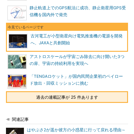
静止軌道上でのGPS航法に成功、静止衛星用GPS受
信機を国内外で発売
古河電工が小型衛星向け電気推進機の電源を開発
へ、JAXAと共創開始
アストロスケールが宇宙ごみ除去に向け開いた3つ
の扉、宇宙の持続利用を実現へ
「TENGAロケット」が国内民間企業初のペイロー
ド放出・回収ミッションに挑む
過去の連載記事が 25 件あります
関連記事
はやぶさ2が遥か彼方の小惑星に行って戻れる理由～