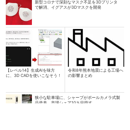
新型コロナで深刻なマスク不足を3Dプリンタ
で解消、イグアスが3Dマスクを開発
【レベル14】生成AIを味方
令和8年熊本地震による工場へ
に、3D CADを使いこなそう！
の影響まとめ
狭小な駐車場に、シャープがポールカメラ式製
品発表 市場シェア10％目指す
ルネサスが高崎工場を閉鎖へ、かつてはSiCデ