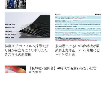
強度20倍のフィルム採用で折
脱自動車でもDMG森精機が業
り目が目立ちにくい折りたた
績再上方修正、2028年度にピ
みスマホの新技術
ーク利益計画
【見城徹×藤田晋】AI時代でも変わらない経営
者の本質
PR(FINCHI on GOETHE)
現場の作業効率やミスを改善 XRグラス「MiR
ZA」が可能にするピッキングDXの...