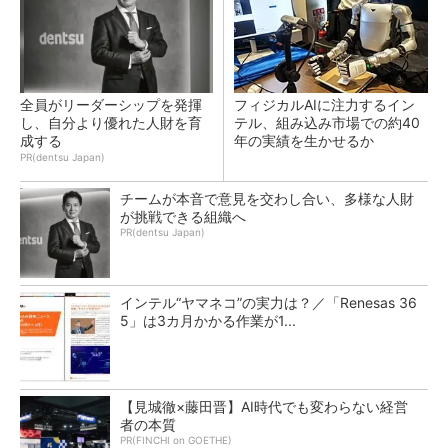
全員がリーダーシップを発揮
フィジカルAIに注力するイン
し、自分より優れた人財を育
テル、組み込み市場での約40
成する
年の実績を生かせるか
PR(dentsu Japan)
チームが本音で意見を交わし合い、多様な人財
が挑戦できる組織へ
PR(dentsu Japan)
インテル“ヤマネコ”の実力は？／「Renesas 36
5」は3カ月かかる作業が1...
【見城徹×藤田晋】AI時代でも変わらない経営
者の本質
PR(FINCHI on GOETHE)