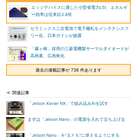
エッジデバイスに適した小型省電力LSI、エネルギ
ー効率は従来比3.8倍
セラミックス二次電池で電子棚札をメンテナンスフ
リー化、日本ガイシが披露
「霧ヶ峰」採用の三菱電機製サーマルダイオードが
高画素、広画角化
過去の連載記事が 736 件あります
関連記事
「Jetson Xavier NX」で組み込みAIを試す
まずは「Jetson Nano」の電源を入れて立ち上げる
「Jetson Nano」を“まとも”に使えるようにする