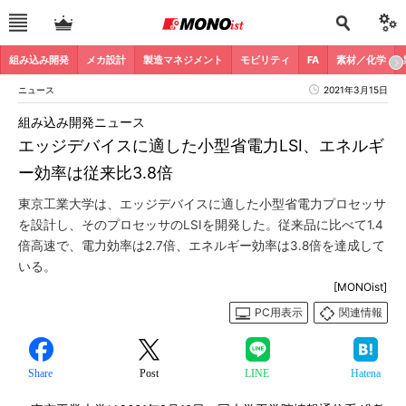
組み込み開発
メカ設計
製造マネジメント
モビリティ
FA
素材／化学
ニュース
2021年3月15日
組み込み開発ニュース
エッジデバイスに適した小型省電力LSI、エネルギ
ー効率は従来比3.8倍
東京工業大学は、エッジデバイスに適した小型省電力プロセッサ
を設計し、そのプロセッサのLSIを開発した。従来品に比べて1.4
倍高速で、電力効率は2.7倍、エネルギー効率は3.8倍を達成して
いる。
[MONOist]
PC用表示
関連情報
Share
Post
LINE
Hatena