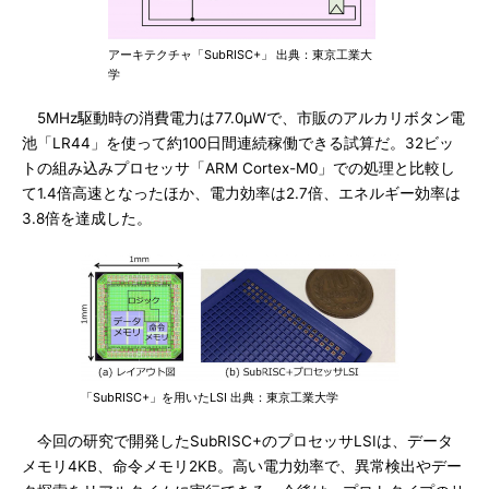
アーキテクチャ「SubRISC+」 出典：東京工業大
学
5MHz駆動時の消費電力は77.0μWで、市販のアルカリボタン電
池「LR44」を使って約100日間連続稼働できる試算だ。32ビッ
トの組み込みプロセッサ「ARM Cortex-M0」での処理と比較し
て1.4倍高速となったほか、電力効率は2.7倍、エネルギー効率は
3.8倍を達成した。
「SubRISC+」を用いたLSI 出典：東京工業大学
今回の研究で開発したSubRISC+のプロセッサLSIは、データ
メモリ4KB、命令メモリ2KB。高い電力効率で、異常検出やデー