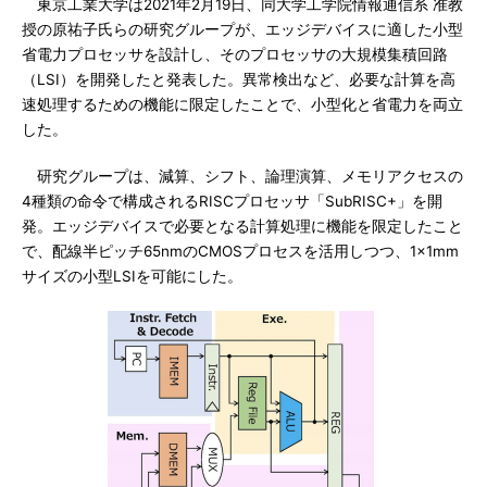
東京工業大学は2021年2月19日、同大学工学院情報通信系 准教
授の原祐子氏らの研究グループが、エッジデバイスに適した小型
省電力プロセッサを設計し、そのプロセッサの大規模集積回路
（LSI）を開発したと発表した。異常検出など、必要な計算を高
速処理するための機能に限定したことで、小型化と省電力を両立
した。
研究グループは、減算、シフト、論理演算、メモリアクセスの
4種類の命令で構成されるRISCプロセッサ「SubRISC+」を開
発。エッジデバイスで必要となる計算処理に機能を限定したこと
で、配線半ピッチ65nmのCMOSプロセスを活用しつつ、1×1mm
サイズの小型LSIを可能にした。