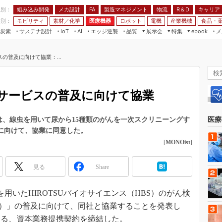
程別：
組み込み開発
メカ設計
製造マネジメント
物流
R＆D
キャリア
FA
業別：
モビリティ
素材／化学
医療機器
ロボット
電機
産業機械
食品・
炭素
サステナ設計
エッジ逆襲
品質
展示会
特集
メ
IoT
AI
ebook
伝承
組み込み開発
CEATEC
読者調査まとめ
編集後記
の普及に向けて協業：...
JIMTOF
保全
メカ設計
つながるクルマ
組込み/エッジ コンピューティング
ス
 AI
製造マネジメント
5G
展＆IoT/5Gソリューション展
VR／AR
FA
サービスの普及に向けて協業
IIFES
モビリティ
フィールドサービス
国際ロボット展
素材／化学
FPGA
スは、線虫を用いて尿から15種類のがんを一次スクリニーングす
医療
ジャパンモビリティショー
及に向けて、協業に同意した。
組み込み画像技術
TECHNO-FRONTIER
[
MONOist
]
組み込みモデリング
人テク展
Windows Embedded
見る
Share
スマート工場EXPO
車載ソフト開発
EdgeTech+
を用いたHIROTSUバイオサイエンス（HBS）のがん検
ISO26262
日本ものづくりワールド
ーズ）」の普及に向けて、同社と協業することを発表し
無償設計ツール
AUTOMOTIVE WORLD
する、資本業務提携契約を締結した。