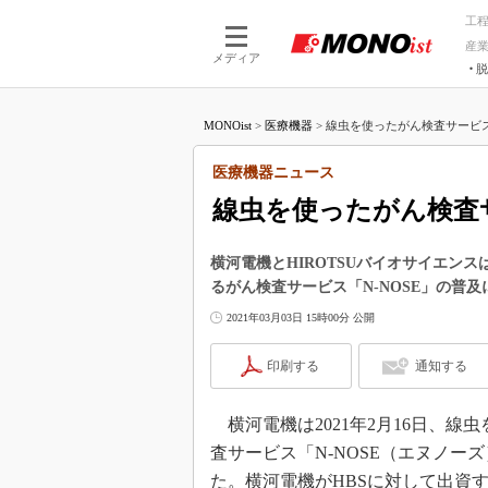
工
産
メディア
脱
つながる技術
AI×技術
MONOist
>
医療機器
>
線虫を使ったがん検査サービス
つながる工場
AI×設備
つながるサービ
Physical
医療機器ニュース
線虫を使ったがん検査
横河電機とHIROTSUバイオサイエン
るがん検査サービス「N-NOSE」の普
2021年03月03日 15時00分 公開
印刷する
通知する
横河電機は2021年2月16日、線虫
査サービス「N-NOSE（エヌノ
た。横河電機がHBSに対して出資