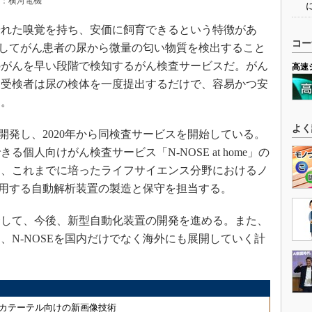
典：横河電機
優れた嗅覚を持ち、安価に飼育できるという特徴があ
コー
利用してがん患者の尿から微量の匂い物質を検出すること
のがんを早い段階で検知するがん検査サービスだ。がん
高速
、受検者は尿の検体を一度提出するだけで、容易かつ安
る。
よく
を開発し、2020年から同検査サービスを開始している。
る個人向けがん検査サービス「N-NOSE at home」の
は、これまでに培ったライフサイエンス分野におけるノ
で使用する自動解析装置の製造と保守を担当する。
して、今後、新型自動化装置の開発を進める。また、
、N-NOSEを国内だけでなく海外にも展開していく計
カテーテル向けの新画像技術