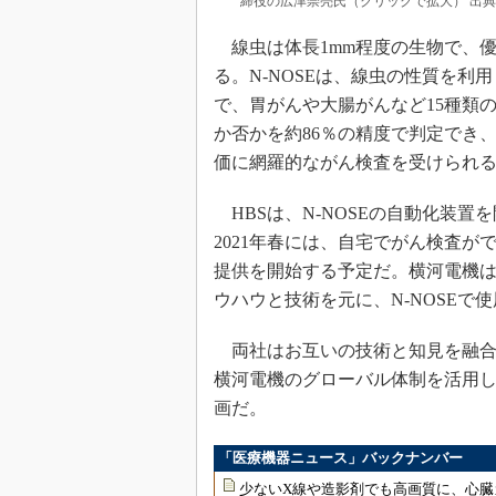
締役の広津崇亮氏（クリックで拡大） 出
線虫は体長1mm程度の生物で、
る。N-NOSEは、線虫の性質を
で、胃がんや大腸がんなど15種類
か否かを約86％の精度で判定でき
価に網羅的ながん検査を受けられ
HBSは、N-NOSEの自動化装置
2021年春には、自宅でがん検査ができ
提供を開始する予定だ。横河電機
ウハウと技術を元に、N-NOSE
両社はお互いの技術と知見を融合
横河電機のグローバル体制を活用し
画だ。
「医療機器ニュース」バックナンバー
少ないX線や造影剤でも高画質に、心臓