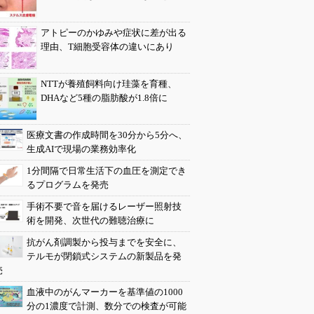
アトピーのかゆみや症状に差が出る
理由、T細胞受容体の違いにあり
NTTが養殖飼料向け珪藻を育種、
DHAなど5種の脂肪酸が1.8倍に
医療文書の作成時間を30分から5分へ、
生成AIで現場の業務効率化
1分間隔で日常生活下の血圧を測定でき
るプログラムを発売
手術不要で音を届けるレーザー照射技
術を開発、次世代の難聴治療に
抗がん剤調製から投与までを安全に、
テルモが閉鎖式システムの新製品を発
売
血液中のがんマーカーを基準値の1000
分の1濃度で計測、数分での検査が可能