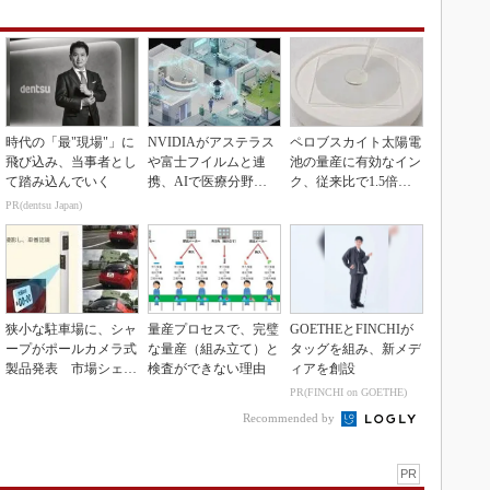
時代の「最"現場"」に
NVIDIAがアステラス
ペロブスカイト太陽電
飛び込み、当事者とし
や富士フイルムと連
池の量産に有効なイン
て踏み込んでいく
携、AIで医療分野支
ク、従来比で1.5倍の
援へ
性能向上
PR(dentsu Japan)
狭小な駐車場に、シャ
量産プロセスで、完璧
GOETHEとFINCHIが
ープがポールカメラ式
な量産（組み立て）と
タッグを組み、新メデ
製品発表 市場シェア
検査ができない理由
ィアを創設
10％目指す
PR(FINCHI on GOETHE)
Recommended by
PR