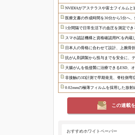
NVIDIAがアステラスや富士フイルムと
医療文書の作成時間を30分から5分へ、
1分間隔で日常生活下の血圧を測定でき
スマホ認証機構と資格確認用PCを内蔵
日本人の骨格に合わせて設計、上腕骨
抗がん剤調製から投与までを安全に、
大腸がんを低侵襲に治療できるESD、
非接触の3D計測で早期発見、脊柱側弯
0.02mmの極薄フィルムを採用した放
この連載
おすすめホワイトペーパー