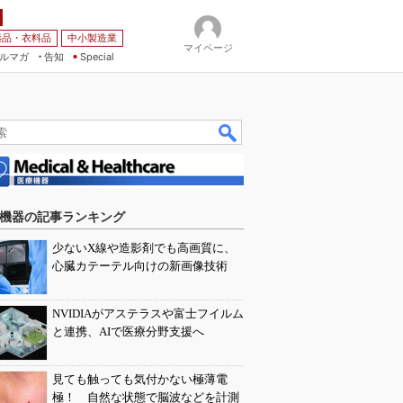
薬品・衣料品
中小製造業
マイページ
ルマガ
告知
Special
機器の記事ランキング
少ないX線や造影剤でも高画質に、
心臓カテーテル向けの新画像技術
NVIDIAがアステラスや富士フイルム
と連携、AIで医療分野支援へ
見ても触っても気付かない極薄電
極！ 自然な状態で脳波などを計測