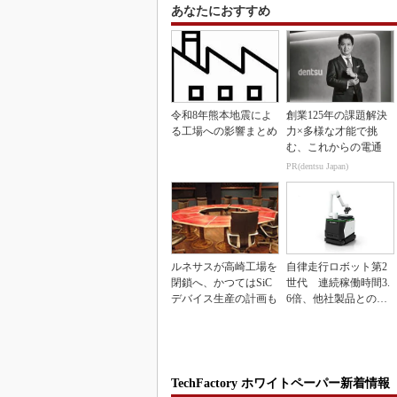
あなたにおすすめ
令和8年熊本地震によ
創業125年の課題解決
る工場への影響まとめ
力×多様な才能で挑
む、これからの電通
PR(dentsu Japan)
ルネサスが高崎工場を
自律走行ロボット第2
閉鎖へ、かつてはSiC
世代 連続稼働時間3.
デバイス生産の計画も
6倍、他社製品との連
携も可能
TechFactory ホワイトペーパー新着情報