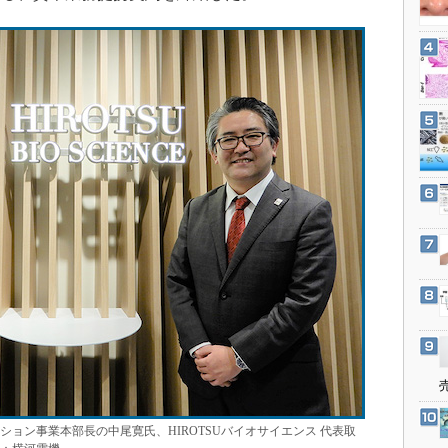
3Dプリンタ
産業オープンネット展
デジタルツインとCAE
S＆OP
インダストリー4.0
イノベーション
製造業ビッグデータ
メイドインジャパン
植物工場
知財マネジメント
海外生産
グローバル設計・開発
制御セキュリティ
新型コロナへの対応
ション事業本部長の中尾寛氏、HIROTSUバイオサイエンス 代表取