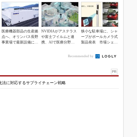
医療機器部品の生産拠
NVIDIAがアステラス
狭小な駐車場に、シャ
点へ、オリンパス長野
や富士フイルムと連
ープがポールカメラ式
事業場で最新設備に機
携、AIで医療分野支
製品発表 市場シェア
能集約
援へ
10％目指す
Recommended by
PR
化法に対応するサプライチェーン戦略