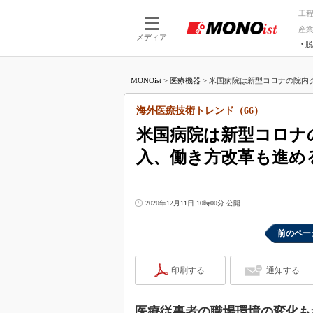
工
産
メディア
脱
つながる技術
AI×技術
MONOist
>
医療機器
>
米国病院は新型コロナの院内クラ
つながる工場
AI×設備
つながるサービ
Physical
海外医療技術トレンド（66）
米国病院は新型コロナ
入、働き方改革も進め
2020年12月11日 10時00分 公開
前のペー
印刷する
通知する
医療従事者の職場環境の変化も