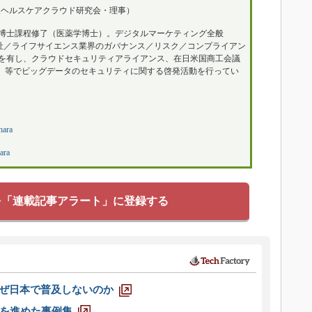
人ヘルスケアクラウド研究会・理事）
博士課程修了（医薬学博士）。デジタルマーケティング全般
福祉／ライフサイエンス業界のガバナンス／リスク／コンプライアン
を有し、クラウドセキュリティアライアンス、在日米国商工会議
I）等でビッグデータのセキュリティに関する啓発活動を行ってい
hara
ara
を「連載記事アラート」に登録する
なぜ日本で普及しないのか
を進めた事例集