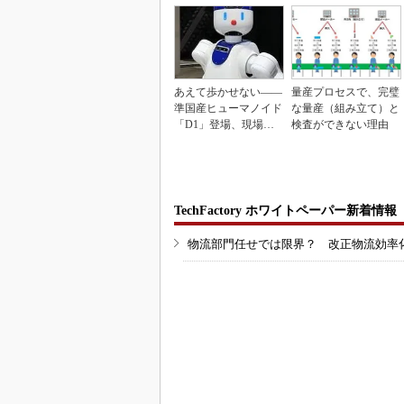
あえて歩かせない――
量産プロセスで、完璧
準国産ヒューマノイド
な量産（組み立て）と
「D1」登場、現場稼
検査ができない理由
働で日本の勝ち筋へ
TechFactory ホワイトペーパー新着情報
物流部門任せでは限界？ 改正物流効率