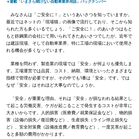
→連載「いまさら聞けない自動車業界用語」バックナンバー
みなさんは「ご安全に！」というあいさつを知っていますか。
最近ではネットの「現場猫」の画像で流行しており、そこから知
られた方も多くいるでしょう。「ご安全に！」のあいさつはもと
もと鉄鋼業の会社にて用いられてきたあいさつでしたが、近年で
は建設現場、そして自動車業界、特に工場の現場において使用さ
れる機会が多くなっています。
業種を問わず、製造業の現場では「安全」が何よりも優先しま
す。工場運営では品質、コスト、納期、環境といったさまざまな
指標で管理が必要ですが、その中でも1番は「安全」です。では
なぜ「安全」はそれほど大事なのでしょうか。
「安全」が重要な理由。それは「安全」が損なわれる結果とし
て起こる労働災害、ケガが起こることで発生するコストが非常に
大きいからです。人的損害（医療費／就業保証金など）、物的損
害（設備の損失／復旧費など）、生産損失（ライン停止損失な
ど）、安全対策費（設備改造費／教育費など）、一度災害が起こ
ると多額の費用がかかります。