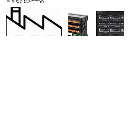
あなたにおすすめ
令和8年熊本地震による工場へ
異例ヒット？ 使い勝手にこ
の影響まとめ
だわったオムロンの“オープン
な”IO-Linkマスター
シェア別荘「COCO VILLA Owners」3選
PR(COCO VILLA on GOETHE)
全員がリーダーシップを発揮し、自分より優れ
た人財を育成する
PR(dentsu Japan)