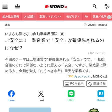
組み込み開発
メカ設計
製造マネジメント
モビリティ
FA
素材／化学
連載
2020年11月30日
いまさら聞けない自動車業界用語（8）
ご安全に！ 製造業で「安全」が最優先されるの
はなぜ？
（1/2 ページ）
今回のテーマは工場運営で1番優先される「安全」です。一見総
合職の方には関係ないように思える「安全」ですが、製造業に勤
める人、全員が覚えておくべき非常に重要な業務です。
[
カッパッパ
，MONOist]
PC用表示
関連情報
Share
Post
LINE
Hatena