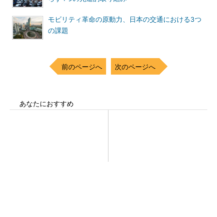
モビリティ革命の原動力、日本の交通における3つ
の課題
前のページへ
次のページへ
あなたにおすすめ
【見城徹×藤田晋】AI時代でも
「取りあえずボルトで固定」
変わらない経営者の本質
は禁物 締結部設計で押さえ
るべき基本
PR(FINCHI on GOETHE)