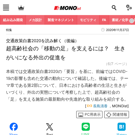
組み込み開発
メカ設計
製造マネジメント
モビリティ
FA
素材／化学
特集
2020年11月27日
交通政策白書2020を読み解く（後編）
超高齢社会の「移動の足」を支えるには？ 生き
がいになる外出の促進を
（6/7 ページ）
本稿では交通政策白書2020の「要旨」を基に、前編ではCOVID-
19の影響も含めた交通の動向について確認した。後編では、テー
マ章である第2部について、日本における高齢者の生活と生きが
いづくり、外出の実態について考察した上で、超高齢社会の
「足」を支える施策の最新動向や先進的な取り組みを紹介する。
[
長島清香
，MONOist]
PC用表示
関連情報
Share
Post
LINE
Hatena