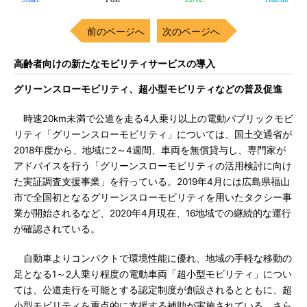
前のページへ
次のページへ
高齢者向けの新たなモビリティサービスの導入
グリーンスローモビリティ、超小型モビリティなどの普及促進
時速20km未満で公道を走る4人乗り以上の電動パブリックモビ
リティ「グリーンスローモビリティ」については、国土交通省が
2018年度から、地域に2～4週間、車両を無償貸与し、専門家が
アドバイスを行う「グリーンスローモビリティの活用検討に向け
た実証調査支援事業」を行っている。2019年4月には広島県福山
市で全国初となるグリーンスローモビリティを用いたタクシー事
業が開始されるなど、2020年4月現在、16地域での継続的な運行
が確認されている。
自動車よりコンパクトで環境性能に優れ、地域の手軽な移動の
足となる1～2人乗り程度の電動車両「超小型モビリティ」につい
ては、公道走行を可能とする認定制度が創設されるとともに、超
小型モビリティを重点的に支援する補助が実施されている。さら