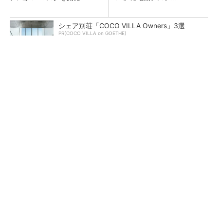
シェア別荘「COCO VILLA Owners」3選
PR(COCO VILLA on GOETHE)
ペロブスカイト太陽電池の量産に有効なイン
ク、従来比で1.5倍の性能向上
【レベル14】生成AIを味方に、3D CADを使い
こなそう！