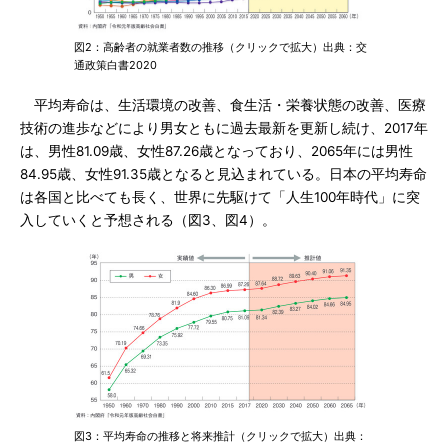
図2：高齢者の就業者数の推移（クリックで拡大）出典：交
通政策白書2020
平均寿命は、生活環境の改善、食生活・栄養状態の改善、医療
技術の進歩などにより男女ともに過去最新を更新し続け、2017年
は、男性81.09歳、女性87.26歳となっており、2065年には男性
84.95歳、女性91.35歳となると見込まれている。日本の平均寿命
は各国と比べても長く、世界に先駆けて「人生100年時代」に突
入していくと予想される（図3、図4）。
図3：平均寿命の推移と将来推計（クリックで拡大）出典：