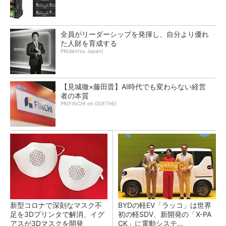
全員がリーダーシップを発揮し、自分より優れ
た人財を育成する
PR(dentsu Japan)
【見城徹×藤田晋】AI時代でも変わらない経営
者の本質
PR(FINCHI on GOETHE)
新型コロナで深刻なマスク不
BYDの軽EV「ラッコ」は世界
足を3Dプリンタで解消、イグ
初の軽SDV、新開発の「X-PA
アスが3Dマスクを開発
CK」に電動システ...