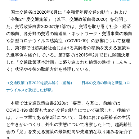
国土交通省は2020年6月に「令和元年度交通の動向」および
「令和2年度交通施策」（以下、交通政策白書2020）を公開し
た。交通政策白書2020の第1部では、交通を取り巻く社会・経済
の動向、各分野の交通の輸送量・ネットワーク・交通事業の動向
や新型コロナウイルス感染症（COVID-19）の影響について整理
し、第2部では超高齢社会における高齢者の移動を支える施策や
先進事例を紹介している。第3部では2015年2月13日に閣議決定
した「交通政策基本計画」に盛り込まれた施策の進捗（しんちょ
く）状況や今後の取組方針を整理している。
→交通政策白書2020を読み解く（前編）：「日本の交通の動向と新型コロ
ナウイルスが及ぼした影響」
本稿では交通政策白書2020の「要旨」を基に、前編では
COVID-19の影響も含めた交通の動向について確認した。後編で
は、テーマ章である第2部について、日本における高齢者の生活
と生きがいづくり、外出の実態について考察した上で、超高齢社
会の「足」を支える施策の最新動向や先進的な取り組みを紹介す
る。