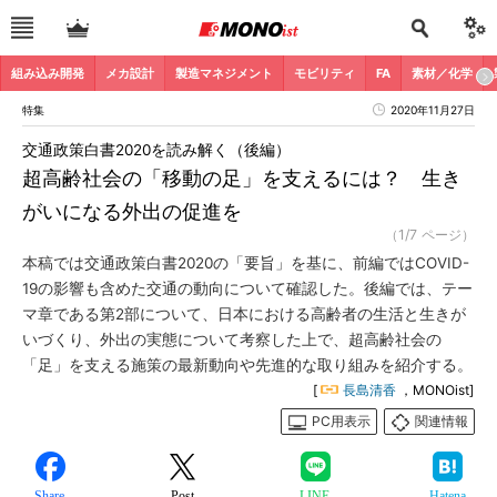
組み込み開発
メカ設計
製造マネジメント
モビリティ
FA
素材／化学
特集
2020年11月27日
交通政策白書2020を読み解く（後編）
超高齢社会の「移動の足」を支えるには？ 生き
がいになる外出の促進を
（1/7 ページ）
本稿では交通政策白書2020の「要旨」を基に、前編ではCOVID-
19の影響も含めた交通の動向について確認した。後編では、テー
マ章である第2部について、日本における高齢者の生活と生きが
いづくり、外出の実態について考察した上で、超高齢社会の
「足」を支える施策の最新動向や先進的な取り組みを紹介する。
[
長島清香
，MONOist]
PC用表示
関連情報
Share
Post
LINE
Hatena