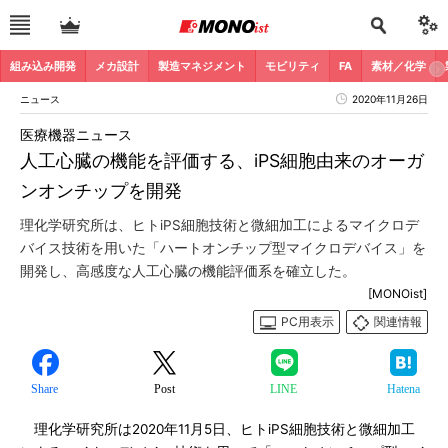
組み込み開発
メカ設計
製造マネジメント
モビリティ
FA
素材／化学
ニュース
2020年11月26日
医療機器ニュース
人工心臓の機能を評価する、iPS細胞由来のオーガ
ンオンチップを開発
理化学研究所は、ヒトiPS細胞技術と微細加工によるマイクロデ
バイス技術を用いた「ハートオンチップ型マイクロデバイス」を
開発し、高感度な人工心臓の機能評価系を確立した。
[MONOist]
PC用表示
関連情報
Share
Post
LINE
Hatena
理化学研究所は2020年11月5日、ヒトiPS細胞技術と微細加工