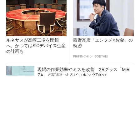
ルネサスが高崎工場を閉鎖
西野亮廣「エンタメ×お金」の
へ、かつてはSiCデバイス生産
軌跡
の計画も
PR(FINCHI on GOETHE)
現場の作業効率やミスを改善 XRグラス「MiR
ZA」が可能にするピッキングDXの...
強度20倍のフィルム採用で折り目が目立ちにく
い折りたたみスマホの新技術
あえて歩かせない――準国産ヒューマノイド
「D1」登場、現場稼働で日本の勝ち筋へ