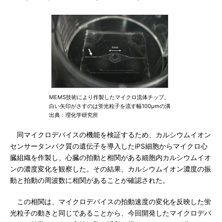
MEMS技術により作製したマイクロ流体チップ。
白い矢印がさすのは蛍光粒子を流す幅100μmの溝
出典：理化学研究所
同マイクロデバイスの機能を検証するため、カルシウムイオン
センサータンパク質の遺伝子を導入したiPS細胞からマイクロ心
臓組織を作製し、心臓の拍動と相関がある細胞内カルシウムイオ
ンの濃度変化を観察した。その結果、カルシウムイオン濃度の振
動と拍動の周波数に相関があることが確認された。
この相関は、マイクロデバイスの拍動速度の変化を反映した蛍
光粒子の動きと同じであることから、今回開発したマイクロデバ