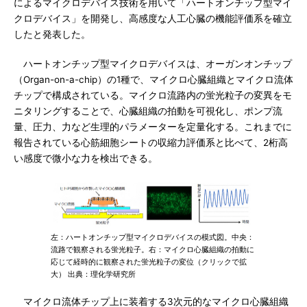
によるマイクロデバイス技術を用いて「ハートオンチップ型マイ
クロデバイス」を開発し、高感度な人工心臓の機能評価系を確立
したと発表した。
ハートオンチップ型マイクロデバイスは、オーガンオンチップ
（Organ-on-a-chip）の1種で、マイクロ心臓組織とマイクロ流体
チップで構成されている。マイクロ流路内の蛍光粒子の変異をモ
ニタリングすることで、心臓組織の拍動を可視化し、ポンプ流
量、圧力、力など生理的パラメーターを定量化する。これまでに
報告されている心筋細胞シートの収縮力評価系と比べて、2桁高
い感度で微小な力を検出できる。
左：ハートオンチップ型マイクロデバイスの模式図。中央：
流路で観察される蛍光粒子。右：マイクロ心臓組織の拍動に
応じて経時的に観察された蛍光粒子の変位（クリックで拡
大） 出典：理化学研究所
マイクロ流体チップ上に装着する3次元的なマイクロ心臓組織