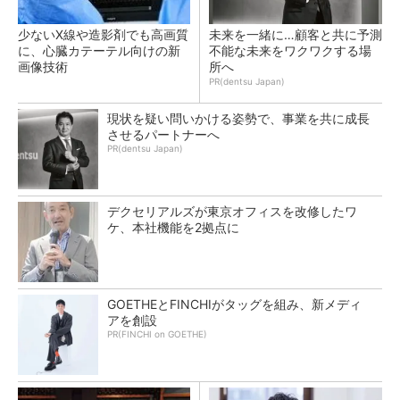
少ないX線や造影剤でも高画質
未来を一緒に…顧客と共に予測
に、心臓カテーテル向けの新
不能な未来をワクワクする場
画像技術
所へ
PR(dentsu Japan)
現状を疑い問いかける姿勢で、事業を共に成長
させるパートナーへ
PR(dentsu Japan)
デクセリアルズが東京オフィスを改修したワ
ケ、本社機能を2拠点に
GOETHEとFINCHIがタッグを組み、新メディ
アを創設
PR(FINCHI on GOETHE)