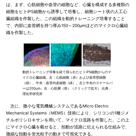
は、まず、心筋細胞や血管の細胞など、心臓を構成する多種類の
細胞をヒトiPS細胞から誘導して培養し、細胞シート状の人工心
臓組織を作製した。この組織を動的トレーニング培養すること
で、内部に血管網を持つ厚み150～200μmほどのマイクロ心臓組
織を作製した。
動的トレーニング培養を経て得られたヒトiPS細胞からのマ
イクロ心臓組織。左：心筋細胞（赤）および血管壁細胞
（緑）。中央：血管内皮細胞（緑）。左と中央のスケールバ
ーは200μm。右：心筋層（茶）（クリックで拡大） 出典：
理化学研究所
次に、微小な電気機械システムであるMicro Electro
Mechanical Systems（MEMS）技術により、シリコンの1種ジメ
チルポリシロキサンを用いて、マイクロ流路を作製した。この上
にマイクロ心臓を載せると、拍動が流路に伝えられる仕組みで、
微細な拍動を蛍光粒子の動きで可視化できる。