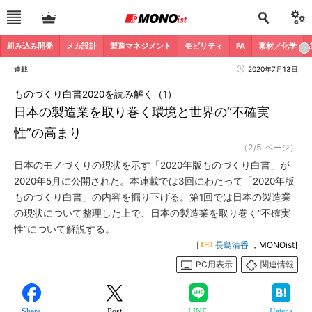
組み込み開発
メカ設計
製造マネジメント
モビリティ
FA
素材／化学
連載
2020年7月13日
ものづくり白書2020を読み解く（1）
日本の製造業を取り巻く環境と世界の“不確実
性”の高まり
（2/5 ページ）
日本のモノづくりの現状を示す「2020年版ものづくり白書」が
2020年5月に公開された。本連載では3回にわたって「2020年版
ものづくり白書」の内容を掘り下げる。第1回では日本の製造業
の現状について整理した上で、日本の製造業を取り巻く“不確実
性”について解説する。
[
長島清香
，MONOist]
PC用表示
関連情報
Share
Post
LINE
Hatena