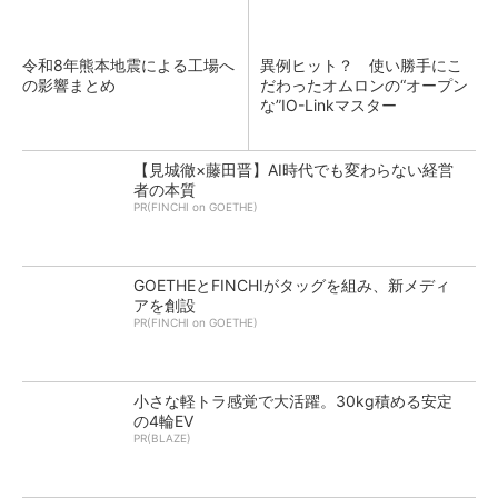
令和8年熊本地震による工場へ
異例ヒット？ 使い勝手にこ
の影響まとめ
だわったオムロンの“オープン
な”IO-Linkマスター
【見城徹×藤田晋】AI時代でも変わらない経営
者の本質
PR(FINCHI on GOETHE)
GOETHEとFINCHIがタッグを組み、新メディ
アを創設
PR(FINCHI on GOETHE)
小さな軽トラ感覚で大活躍。30kg積める安定
の4輪EV
PR(BLAZE)