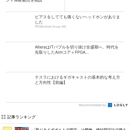
ピアスをしてても痛くないヘッドホンがありま
した
PR(Marshall Group AB)
AlteraはITバブルを切り抜け全盛期へ、時代を
先取りしたArmコア＋FPGA...
テスラにおけるギガキャストの基本的な考え方
と方向性【前編】
Recommended by
記事ランキング
「取りあえずボルトで固定」は禁物 締結部設計で押さ