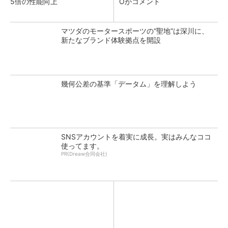
5倍の性能向上
Oがコメント
マツダのモータースポーツの“聖地”は深川に、
新たなブランド体験拠点を開設
幾何公差の基準「データム」を理解しよう
SNSアカウントを着実に成長。実はみんなココ
使ってます。
PR(Dreaw合同会社)