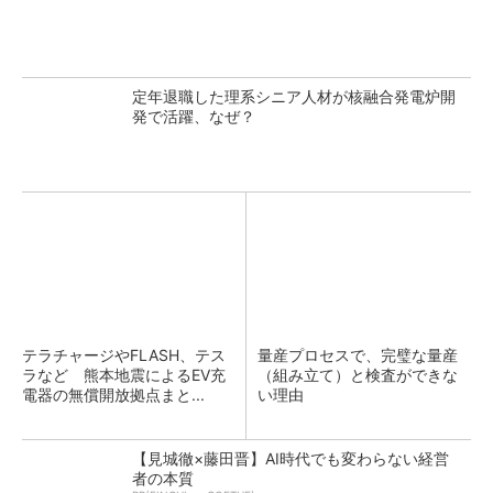
定年退職した理系シニア人材が核融合発電炉開
発で活躍、なぜ？
テラチャージやFLASH、テス
量産プロセスで、完璧な量産
ラなど 熊本地震によるEV充
（組み立て）と検査ができな
電器の無償開放拠点まと...
い理由
【見城徹×藤田晋】AI時代でも変わらない経営
者の本質