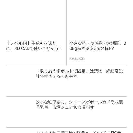
【レベル14】生成AIを味方
小さな軽トラ感覚で大活躍。3
に、3D CADを使いこなそう！
0kg積める安定の4輪EV
PR(BLAZE)
「取りあえずボルトで固定」は禁物 締結部設
計で押さえるべき基本
狭小な駐車場に、シャープがポールカメラ式製
品発表 市場シェア10％目指す
ルネサスが高崎工場を閉鎖へ、かつてはSiCデ