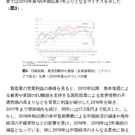
業では2013年第1四半期以来7年ぶりとなるマイナスを示した
（
図3
）。
図3
：日銀短観・業況判断DIの推移（企業規模別）（クリッ
クで拡大）出典：2020年版ものづくり白書
製造業の営業利益の推移を見ると、2012年以降、熊本地震によ
る被害や英国のEU離脱を支持する国民投票による世界情勢の不
透明感の高まりなどを背景に利益が縮小した2016年を除き、
2017年まで増加傾向を続け、同年には17.3兆円まで拡大した。し
かし、2018年秋以降の米中貿易摩擦による中国経済の減速や海外
経済の不確実性などの影響を受け、2018年、2019年は2年連続の
減益となっている。特に2019年は中国経済のさらなる悪化に加え