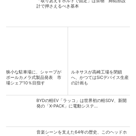
「取りあえずボルトで固定」は禁物 締結部設
計で押さえるべき基本
狭小な駐車場に、シャープが
ルネサスが高崎工場を閉鎖
ポールカメラ式製品発表 市
へ、かつてはSiCデバイス生産
場シェア10％目指す
の計画も
BYDの軽EV「ラッコ」は世界初の軽SDV、新開
発の「X-PACK」に電動システ...
音楽シーンを支えた64年の歴史、このヘッドホ