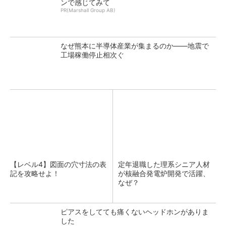
ンで感じてみて
PR(Marshall Group AB)
なぜ熊本に半導体産業が集まるのか――地震で
工場稼働停止相次ぐ
【レベル4】図面の穴寸法の表
定年退職した理系シニア人材
記を攻略せよ！
が核融合発電炉開発で活躍、
なぜ？
ピアスをしてても痛くないヘッドホンがありま
した