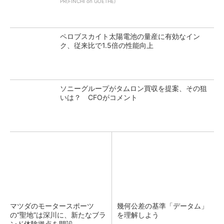
PR(FINCHI on GOETHE)
ペロブスカイト太陽電池の量産に有効なイン
ク、従来比で1.5倍の性能向上
ソニーグループがタムロン買収を提案、その狙
いは？ CFOがコメント
マツダのモータースポーツ
幾何公差の基準「データム」
の“聖地”は深川に、新たなブラ
を理解しよう
ンド体験拠点を開設