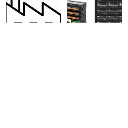
令和8年熊本地震による工場へ
異例ヒット？ 使い勝手にこ
の影響まとめ
だわったオムロンの“オープン
な”IO-Linkマスター
全員がリーダーシップを発揮し、自分より優れ
た人財を育成する
PR(dentsu Japan)
シェア別荘「COCO VILLA Owners」3選
PR(COCO VILLA on GOETHE)
【西野亮廣】つくりたいものを追求できる環境
の作り方とは