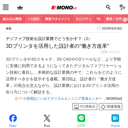
組み込み開発
メカ設計
製造マネジメント
モビリティ
FA
素材／化学
連載
2020年6月26日
デジファブ技術を設計業務でどう生かす？（2）
3Dプリンタを活用した設計者の“働き方改革”
（3/3 ページ）
3Dプリンタや3Dスキャナ、3D CADやCGツールなど、より手軽
に安価に利用できるようになってきたデジタルファブリケーショ
ン技術に着目し、本格的な設計業務の中で、これらをどのように
活用すべきかを提示する連載。第2回は、設計者の「働き方改
革」の視点を交えながら、設計業務における3Dプリンタ活用の
在り方について解説する。
[
小原照記／いわてデジタルエンジニア育成センター
，MONOist]
PC用表示
関連情報
Share
Post
LINE
Hatena