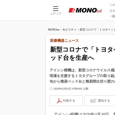
工
産
メディア
脱
つながる技術
AI×技術
MONOist
>
モビリティ
>
新型コロナで「トヨタベッド」
つながる工場
AI×設備
つながるサービ
Physical
医療機器ニュース
新型コロナで「トヨタベ
ッド台を生産へ
アイシン精機は、新型コロナウイルス感染
現場を支援するトヨタグループの取り組み
旬から簡易ベッド台と簡易間仕切り壁の
2020年05月01日 07時30分 公開
印刷する
通知する
アイシン精機は2020年4月30日、