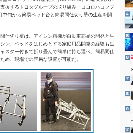
3Dプリンタ
産業オープンネット展
を支援するトヨタグループの取り組み「ココロハコブプ
デジタルツインとCAE
月中旬から簡易ベッド台と簡易間仕切り壁の生産を開
S＆OP
インダストリー4.0
間仕切り壁は、アイシン精機が自動車部品の開発と生
イノベーション
ミシン、ベッドをはじめとする家庭用品開発の経験も生
製造業ビッグデータ
キャスター付きで折り畳んで簡単に持ち運べ、簡易間仕
メイドインジャパン
のため、現場での容易な設置が可能だ。
植物工場
知財マネジメント
海外生産
グローバル設計・開発
制御セキュリティ
新型コロナへの対応