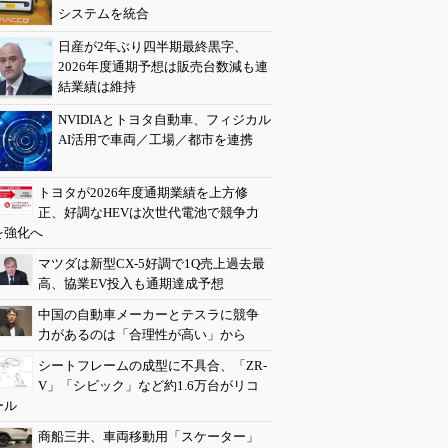
システムを統合
日産が2年ぶり四半期最終黒字、
2026年度通期予想は販売台数減も連
結業績は維持
NVIDIAとトヨタ自動車、フィジカル
AI活用で車両／工場／都市を連携
トヨタが2026年度通期業績を上方修
正、好調なHEVは次世代電池で競争力
を強化へ
マツダは新型CX-5好調で1Q売上過去最
高、協業EV投入も通期達成予想
中国の自動車メーカーとテスラに競争
力があるのは「合理性が高い」から
シートフレームの成型に不具合、「ZR-
V」「シビック」など約1.6万台がリコ
ール
商船三井、車両移動用「スケーター」