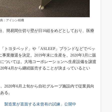
出典：アイシン精機
、簡易間仕切り壁が日16組をめどとしており、医療
。
「トヨタベッド」や「ASLEEP」ブランドなどでベッ
に事業撤退を決定。2019年末に生産を、2020年3月に販
品については、大地コーポレーションへ生産設備を譲渡
020年4月から継続販売することが決まっているとい
2020年6月上旬から自社グループ施設内で従業員向
である。
ス 製造業が直面する未曾有の試練」公開中