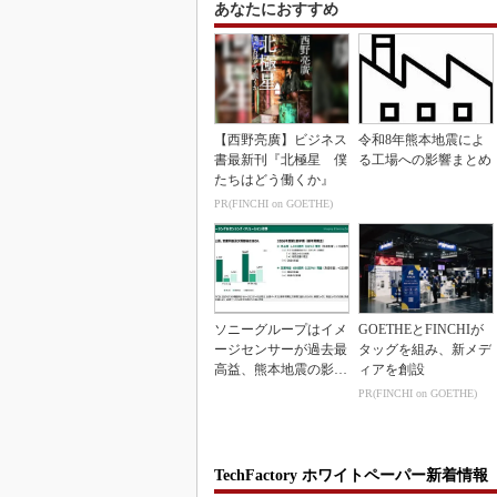
あなたにおすすめ
【西野亮廣】ビジネス
令和8年熊本地震によ
書最新刊『北極星 僕
る工場への影響まとめ
たちはどう働くか』
PR(FINCHI on GOETHE)
ソニーグループはイメ
GOETHEとFINCHIが
ージセンサーが過去最
タッグを組み、新メデ
高益、熊本地震の影響
ィアを創設
も限定的
PR(FINCHI on GOETHE)
TechFactory ホワイトペーパー新着情報