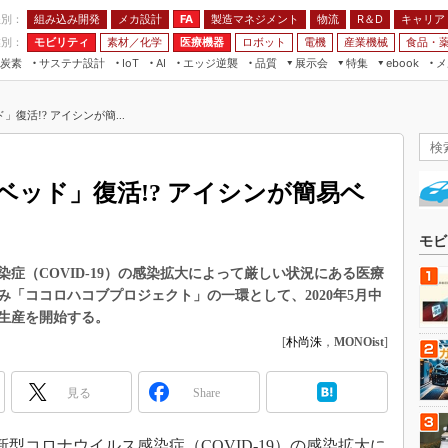
程別：
組み込み開発
メカ設計
製造マネジメント
物流
R＆D
キャリア
FA
業別：
モビリティ
素材／化学
医療機器
ロボット
電機
産業機械
食品・
炭素
サステナ設計
エッジ逆襲
品質
展示会
特集
メ
IoT
AI
ebook
伝承
組み込み開発
CEATEC
読者調査まとめ
編集後記
復活!? アイシンが簡...
JIMTOF
保全
メカ設計
つながるクルマ
組込み/エッジ コンピューティング
ス
 AI
製造マネジメント
5G
展＆IoT/5Gソリューション展
VR／AR
FA
ッド」復活!? アイシンが簡易ベ
IIFES
モビリティ
フィールドサービス
国際ロボット展
素材／化学
FPGA
モビ
ジャパンモビリティショー
組み込み画像技術
症（COVID-19）の感染拡大によって厳しい状況にある医療
TECHNO-FRONTIER
「ココロハコブプロジェクト」の一環として、2020年5月中
組み込みモデリング
人テク展
生産を開始する。
Windows Embedded
[
朴尚洙
，
MONOist
]
スマート工場EXPO
車載ソフト開発
EdgeTech+
見る
Share
ISO26262
日本ものづくりワールド
無償設計ツール
AUTOMOTIVE WORLD
新型コロナウイルス感染症（COVID-19）の感染拡大に