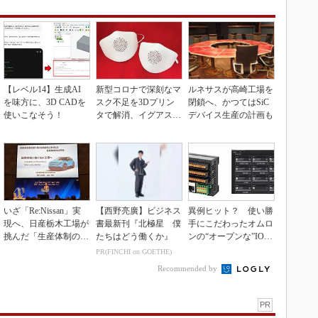
【レベル14】生成AI
新型コロナで深刻なマ
ルネサスが高崎工場を
を味方に、3D CADを
スク不足を3Dプリン
閉鎖へ、かつてはSiC
使いこなそう！
タで解消、イグアスが
デバイス生産の計画も
3Dマスクを開発
いざ「Re:Nissan」実
【西野亮廣】ビジネス
異例ヒット？ 使い勝
現へ、日産栃木工場が
書最新刊『北極星 僕
手にこだわったオムロ
挑んだ「生産体制の比
たちはどう働くか』
ンの“オープンな”IO-L
例化」
inkマスター
PR(FINCHI on GOETHE)
Recommended by
PR