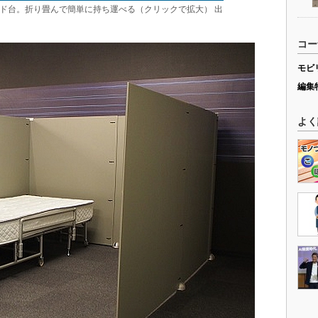
ド台。折り畳んで簡単に持ち運べる（クリックで拡大） 出
コー
モビ
編集
よく