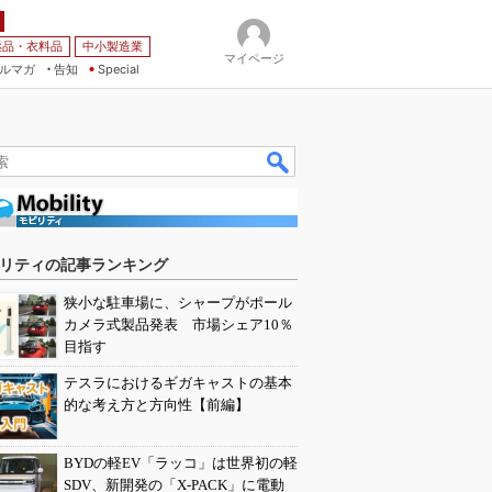
薬品・衣料品
中小製造業
マイページ
ルマガ
告知
Special
リティの記事ランキング
狭小な駐車場に、シャープがポール
カメラ式製品発表 市場シェア10％
目指す
テスラにおけるギガキャストの基本
的な考え方と方向性【前編】
BYDの軽EV「ラッコ」は世界初の軽
SDV、新開発の「X-PACK」に電動