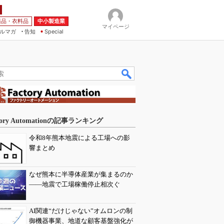
薬品・衣料品
中小製造業
マイページ
ルマガ
告知
Special
tory Automationの記事ランキング
令和8年熊本地震による工場への影
響まとめ
なぜ熊本に半導体産業が集まるのか
――地震で工場稼働停止相次ぐ
AI関連“だけじゃない”オムロンの制
御機器事業、地道な顧客基盤強化が