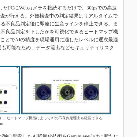
入したPCにWebカメラを接続するだけで、30fpsでの高速
検査が行える。外観検査中の判定結果はリアルタイムで
よる不良品判定後に即座に生産ラインを停止できる。ま
て不良品判定を下したかを可視化できるヒートマップ機
ことでAIの精度を現場運用に適したレベルに逐次最適
用も可能なため、データ流出などセキュリティリスク
左）、ヒートマップ機能によってAIの不良判定理由も確認できる
ns
sが独自開発したAI軽量化技術をGemini eye向けに新たに