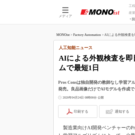
工
産
メディア
脱
つながる技術
AI×技術
MONOist
>
Factory Automation
>
AIによる外観検査を
つながる工場
AI×設備
つながるサービ
Physical
人工知能ニュース
AIによる外観検査を
ムで最短1日
Pros Consは独自開発の教師なし学習ア
発売。良品画像だけでAIモデルを作成で
2020年04月24日 08時00分 公開
印刷する
通知する
製造業向けAI開発ベンチャーのPros