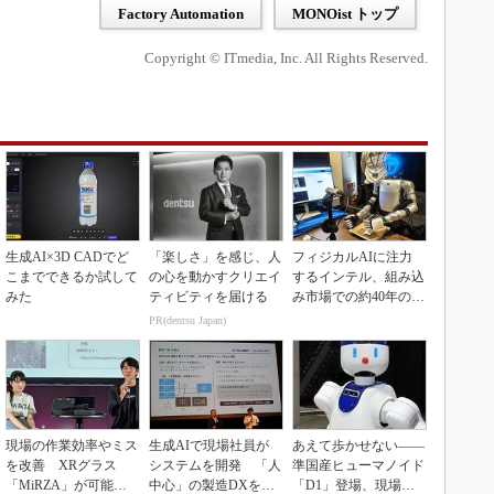
Factory Automation
MONOist トップ
Copyright © ITmedia, Inc. All Rights Reserved.
生成AI×3D CADでど
「楽しさ」を感じ、人
フィジカルAIに注力
こまでできるか試して
の心を動かすクリエイ
するインテル、組み込
みた
ティビティを届ける
み市場での約40年の実
績を生かせるか
PR(dentsu Japan)
現場の作業効率やミス
生成AIで現場社員が
あえて歩かせない――
を改善 XRグラス
システムを開発 「人
準国産ヒューマノイド
「MiRZA」が可能に
中心」の製造DXを自
「D1」登場、現場稼