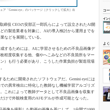
ア「Gemini eye」のパッケージ［クリックして拡大］出
コー
イン
社 代表取締役 CEOの安部正一郎氏らによって設立されたAI開
どの製造業者を対象に、AIの導入検討から運用までを
事業などを展開している。
よく
成するためには、AIに学習させるための不良品画像デ
万枚程度収集する他、傷やへこみなどの不良箇所をマー
ョン）も行う必要があり、こうした作業負担が製造現場
た。
決するために開発されたソフトウェアだ。Gemini eyeには
製造現場での異常検出に特化した教師なし機械学習アルゴリズ
る。これによって教師データとして不良品画像を収集す
だけで外観検査用のAIモデルが作成可能となった。
が良品画像を撮影した動画や画像を基にして、1分間で1000