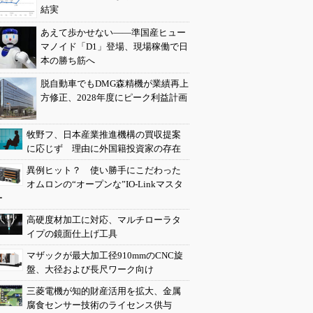
結実
あえて歩かせない――準国産ヒュー
マノイド「D1」登場、現場稼働で日
本の勝ち筋へ
脱自動車でもDMG森精機が業績再上
方修正、2028年度にピーク利益計画
牧野フ、日本産業推進機構の買収提案
に応じず 理由に外国籍投資家の存在
異例ヒット？ 使い勝手にこだわった
オムロンの“オープンな”IO-Linkマスタ
ー
高硬度材加工に対応、マルチローラタ
イプの鏡面仕上げ工具
マザックが最大加工径910mmのCNC旋
盤、大径および長尺ワーク向け
三菱電機が知的財産活用を拡大、金属
腐食センサー技術のライセンス供与