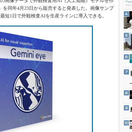
の画像データで外観検査用AI（人工知能）モデルを作
3Dプリンタ
産業オープンネット展
eye」を同年4月23日から販売すると発表した。画像サンプ
デジタルツインとCAE
最短1日で外観検査AIを生産ラインに導入できる。
S＆OP
インダストリー4.0
イノベーション
製造業ビッグデータ
メイドインジャパン
植物工場
知財マネジメント
海外生産
グローバル設計・開発
制御セキュリティ
新型コロナへの対応