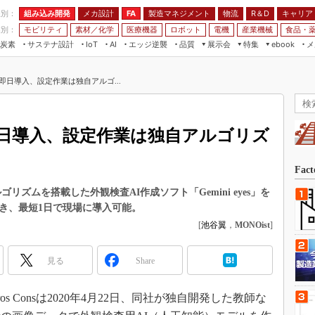
程別：
組み込み開発
メカ設計
製造マネジメント
物流
R＆D
キャリア
FA
業別：
モビリティ
素材／化学
医療機器
ロボット
電機
産業機械
食品・
炭素
サステナ設計
エッジ逆襲
品質
展示会
特集
メ
IoT
AI
ebook
伝承
組み込み開発
CEATEC
読者調査まとめ
編集後記
即日導入、設定作業は独自アルゴ...
JIMTOF
保全
メカ設計
つながるクルマ
組込み/エッジ コンピューティング
ス
 AI
製造マネジメント
5G
展＆IoT/5Gソリューション展
VR／AR
FA
即日導入、設定作業は独自アルゴリズ
IIFES
モビリティ
フィールドサービス
国際ロボット展
素材／化学
FPGA
Fac
ジャパンモビリティショー
組み込み画像技術
ルゴリズムを搭載した外観検査AI作成ソフト「Gemini eyes」を
TECHNO-FRONTIER
き、最短1日で現場に導入可能。
組み込みモデリング
人テク展
[
池谷翼
，
MONOist
]
Windows Embedded
スマート工場EXPO
車載ソフト開発
見る
Share
EdgeTech+
ISO26262
日本ものづくりワールド
 Consは2020年4月22日、同社が独自開発した教師な
無償設計ツール
AUTOMOTIVE WORLD