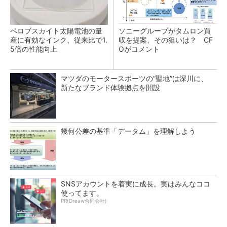
ペロブスカイト太陽電池の量
ソニーグループがタムロン買
産に有効なインク、従来比で1.
収を提案、その狙いは？ CF
5倍の性能向上
Oがコメント
マツダのモータースポーツの“聖地”は深川に、
新たなブランド体験拠点を開設
幾何公差の基準「データム」を理解しよう
SNSアカウントを着実に成長。実はみんなココ
使ってます。
PR(Dreaw合同会社)