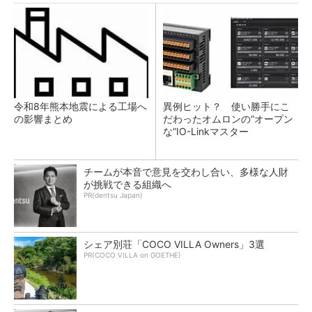
令和8年熊本地震による工場へ
異例ヒット？ 使い勝手にこ
の影響まとめ
だわったオムロンの“オープン
な”IO-Linkマスター
チームが本音で意見を交わし合い、多様な人財
が挑戦できる組織へ
PR(dentsu Japan)
シェア別荘「COCO VILLA Owners」3選
PR(COCO VILLA on GOETHE)