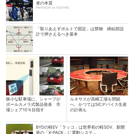
者の本質
PR(FINCHI on GOETHE)
「取りあえずボルトで固定」は禁物 締結部設
計で押さえるべき基本
狭小な駐車場に、シャープが
ルネサスが高崎工場を閉鎖
ポールカメラ式製品発表 市
へ、かつてはSiCデバイス生産
場シェア10％目指す
の計画も
BYDの軽EV「ラッコ」は世界初の軽SDV、新開
発の「X-PACK」に電動システ...