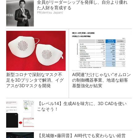
全員がリーダーシップを発揮し、自分より優れ
た人財を育成する
PR(dentsu Japan)
新型コロナで深刻なマスク不
AI関連“だけじゃない”オムロン
足を3Dプリンタで解消、イグ
の制御機器事業、地道な顧客
アスが3Dマスクを開発
基盤強化が結実
【レベル14】生成AIを味方に、3D CADを使い
こなそう！
【見城徹×藤田晋】AI時代でも変わらない経営