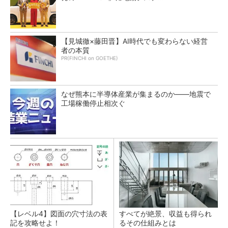
【見城徹×藤田晋】AI時代でも変わらない経営
者の本質
PR(FINCHI on GOETHE)
なぜ熊本に半導体産業が集まるのか――地震で
工場稼働停止相次ぐ
【レベル4】図面の穴寸法の表
すべてが絶景、収益も得られ
記を攻略せよ！
るその仕組みとは