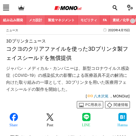
組み込み開発
メカ設計
製造マネジメント
モビリティ
FA
素材／化学
ニュース
2020年4月15日
3Dプリンタニュース
コクヨのクリアファイルを使った3Dプリンタ製フ
ェイスシールドを無償提供
ジャパン・メディカル・カンパニーは、新型コロナウイルス感染
症（COVID-19）の感染拡大の影響による医療器具不足の解消に
向けた取り組みの一環として、3Dプリンタを用いた医療用フェ
イスシールドの製作を開始した。
[
八木沢篤
，MONOist]
PC用表示
関連情報
Share
Post
LINE
Hatena