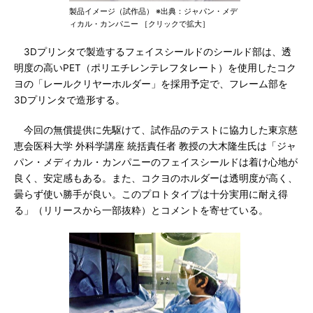
製品イメージ（試作品） ※出典：ジャパン・メデ
ィカル・カンパニー ［クリックで拡大］
3Dプリンタで製造するフェイスシールドのシールド部は、透
明度の高いPET（ポリエチレンテレフタレート）を使用したコク
ヨの「レールクリヤーホルダー」を採用予定で、フレーム部を
3Dプリンタで造形する。
今回の無償提供に先駆けて、試作品のテストに協力した東京慈
恵会医科大学 外科学講座 統括責任者 教授の大木隆生氏は「ジャ
パン・メディカル・カンパニーのフェイスシールドは着け心地が
良く、安定感もある。また、コクヨのホルダーは透明度が高く、
曇らず使い勝手が良い。このプロトタイプは十分実用に耐え得
る」（リリースから一部抜粋）とコメントを寄せている。