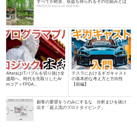
すべてが絶景、収益も得られるその仕組みとは
PR(COCO VILLA on GOETHE)
AlteraはITバブルを切り抜け全
テスラにおけるギガキャスト
盛期へ、時代を先取りしたAr
の基本的な考え方と方向性
mコア＋FPGA...
【前編】
顧客の要望をうのみにするな 分析まひを抜け
出す「超上流のプロトタイピング」
ソニーグループはイメージセンサーが過去最高