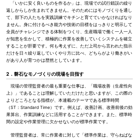
「いかに安く良いものを作るか」は、現場での試行錯誤の繰り
返しからしか生まれてきません。そのためにはモノづくりを通し
て、部下の人たちを実践訓練でキチンと育てていかなければなり
ません。身に付けるべき能力や技術の目標をはっきりと明示して
全員がチャレンジできる体制をつくり、生産職場で働く一人一人
が知恵を生かして、積極的に作業を改善していくシステムを確立
することが肝要です。何も考えずに、ただ上司から言われた指示
だけを日々繰り返していくやり方に比べ、どちらがより働きがい
があり人が育つかは歴然としています。
2．磐石なモノづくりの現場を目指す
現場の管理監督者の最も重要な仕事は、「職場改善（生産性向
上）」であることは理解していただけたと思いますが、この際の
よりどころとなる指標が、本連載のテーマである標準時間
（ST：Standard Time）です。例えば、改善計画、改善前後の効
果算出、作業訓練などに活用することができます。また、標準時
間の設定や作業管理に欠かせないのが標準作業です。
管理監督者は、常に作業者に対して「標準作業は、守らねばな