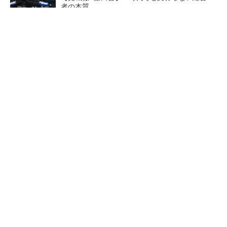
者の本質
PR(FINCHI on GOETHE)
異例ヒット？ 使い勝手にこだわったオムロン
の“オープンな”IO-Linkマスター
AI関連“だけじゃない”オムロンの制御機器事
業、地道な顧客基盤強化が結実
全員がリーダーシップを発揮
狭小な駐車場に、シャープが