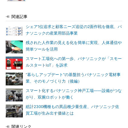
関連記事
シェア1位追求と顧客ニーズ追従の2面作戦を徹底、パ
ナソニックの産業用部品事業
残された人作業の見える化を簡単に実現、人体通信や
簡単ツールを活用
スマート工場化への第一歩、パナソニックが「スモー
ルスタートIoT」を訴求
“暮らしアップデート”の基盤担うパナソニック電材事
業、そのモノづくり力（後編）
スマート化するパナソニック神戸工場――設備がつな
がり、双腕ロボットが働く
総計2300機種もの異品種少量生産、パナソニック佐
賀工場が生み出す価値とは
関連リンク