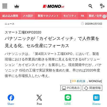
組み込み開発
メカ設計
製造マネジメント
モビリティ
FA
素材／化学
ニュース
2020年2月13日
スマート工場EXPO2020
パナソニックが「カイゼンスイッチ」で人作業を
見える化、セル生産にフォーカス
パナソニックは、「第4回スマート工場EXPO」において、製造
現場における作業員の動きを簡単に見える化できるIoTソリュー
ション「カイゼンスイッチ」を展示した。現在開発中だが、パナ
ソニック IS社の工場で実証実験を進めた後、早ければ2020年度
後半にも市場投入したい考え。
[
朴尚洙
，MONOist]
PC用表示
関連情報
Share
Post
LINE
Hatena