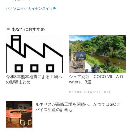
パナソニック カイゼンスイッチ
あなたにおすすめ
令和8年熊本地震による工場へ
シェア別荘「COCO VILLA O
の影響まとめ
wners」3選
PR(COCO VILLA on GOETHE)
ルネサスが高崎工場を閉鎖へ、かつてはSiCデ
バイス生産の計画も