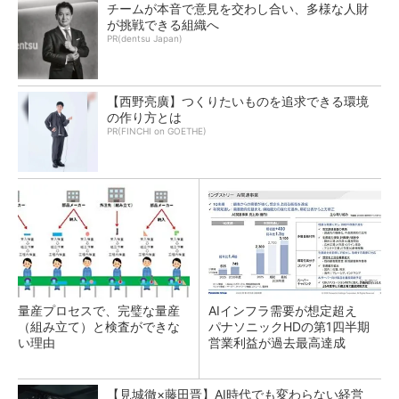
チームが本音で意見を交わし合い、多様な人財
が挑戦できる組織へ
PR(dentsu Japan)
【西野亮廣】つくりたいものを追求できる環境
の作り方とは
PR(FINCHI on GOETHE)
量産プロセスで、完璧な量産
AIインフラ需要が想定超え
（組み立て）と検査ができな
パナソニックHDの第1四半期
い理由
営業利益が過去最高達成
【見城徹×藤田晋】AI時代でも変わらない経営