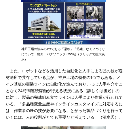
神戸工場の強みの1つである「柔軟」「迅速」なモノづくり
について 出典：パナソニック CNS社（クリックで拡大表
示）
また、ロボットなどを活用した自動化と人手による匠の技が適
材適所で共存している点が、神戸工場の特長の1つでもある。メ
イン基板の実装ラインは自動化が進んでおり、ほぼ人手を介すこ
となく24時間連続稼働が行える状況にある（詳しくは後述）の
に対し、製品の完成組み立てラインは人手により作業が行われて
いる。「多品種変量生産やインラインカスタマイズに対応するに
は、作業者の匠の技が必要になる。とがった製品づくりを行って
いくには、人の役割がとても重要だと考えている」（清水氏）。