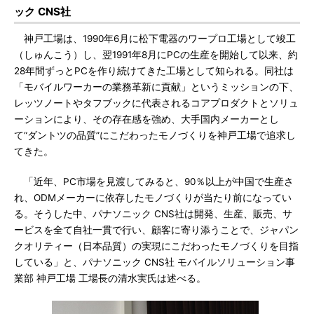
ック CNS社
神戸工場は、1990年6月に松下電器のワープロ工場として竣工
（しゅんこう）し、翌1991年8月にPCの生産を開始して以来、約
28年間ずっとPCを作り続けてきた工場として知られる。同社は
「モバイルワーカーの業務革新に貢献」というミッションの下、
レッツノートやタフブックに代表されるコアプロダクトとソリュ
ーションにより、その存在感を強め、大手国内メーカーとし
て“ダントツの品質”にこだわったモノづくりを神戸工場で追求し
てきた。
「近年、PC市場を見渡してみると、90％以上が中国で生産さ
れ、ODMメーカーに依存したモノづくりが当たり前になってい
る。そうした中、パナソニック CNS社は開発、生産、販売、サ
ービスを全て自社一貫で行い、顧客に寄り添うことで、ジャパン
クオリティー（日本品質）の実現にこだわったモノづくりを目指
している」と、パナソニック CNS社 モバイルソリューション事
業部 神戸工場 工場長の清水実氏は述べる。