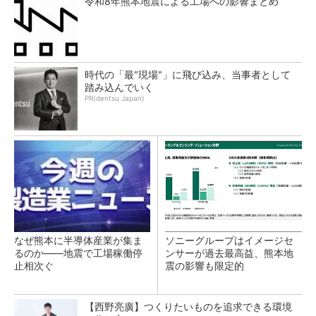
令和8年熊本地震による工場への影響まとめ
時代の「最"現場"」に飛び込み、当事者として
踏み込んでいく
PR(dentsu Japan)
なぜ熊本に半導体産業が集ま
ソニーグループはイメージセ
るのか――地震で工場稼働停
ンサーが過去最高益、熊本地
止相次ぐ
震の影響も限定的
【西野亮廣】つくりたいものを追求できる環境