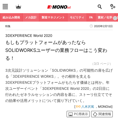
組み込み開発
メカ設計
製造マネジメント
モビリティ
FA
素材／化学
特集
2020年2月12日
3DEXPERIENCE World 2020
もしもプラットフォームがあったなら
SOLIDWORKSユーザーの業務フローはこう変わ
る！
（3/3 ページ）
3次元設計ソリューション「SOLIDWORKS」の可能性の扉を広げ
る「3DEXPERIENCE WORKS」。その根幹を支える
3DEXPERIENCEプラットフォームがもたらす価値とは何か。年
次ユーザーイベント「3DEXPERIENCE World 2020」の2日目に
行われたゼネラルセッションの内容を基に、ストーリ仕立てでそ
の効果や活用メリットについて掘り下げていく。
[
八木沢篤
，MONOist]
PC用表示
関連情報