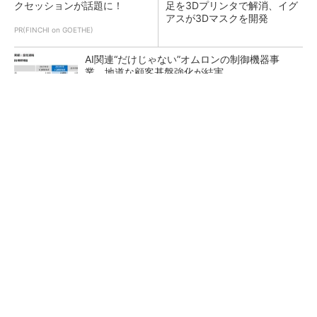
クセッションが話題に！
足を3Dプリンタで解消、イグ
アスが3Dマスクを開発
PR(FINCHI on GOETHE)
AI関連“だけじゃない”オムロンの制御機器事
業、地道な顧客基盤強化が結実
【レベル14】生成AIを味方に、3D CADを使い
こなそう！
「取りあえずボルトで固定」は禁物 締結部設
計で押さえるべき基本