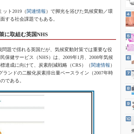
3Dプリンタ
産業オープンネット展
ット2019（
関連情報
）で脚光を浴びた気候変動／環
デジタルツインとCAE
直面する社会課題でもある。
S＆OP
インダストリー4.0
策に取組む英国NHS
イノベーション
製造業ビッグデータ
脱問題で揺れる英国だが、気候変動対策では重要な役
健サービス（NHS）は、2009年1月、2008年気候
メイドインジャパン
標達成に向けて、炭素削減戦略（CRS）（
関連情報
）
植物工場
グランドの二酸化炭素排出量ベースライン（2007年時
知財マネジメント
ものである。
海外生産
グローバル設計・開発
制御セキュリティ
新型コロナへの対応