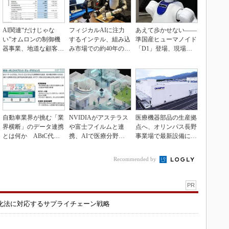
AI関連“だけじゃな
フィジカルAIに注力
あえて歩かせない――
い”オムロンの制御機
するインテル、組み込
準国産ヒューマノイド
器事業、地道な顧客基
み市場での約40年の実
「D1」登場、現場稼
盤強化が結実
績を生かせるか
働で日本の勝ち筋へ
自動車業界が挑む「業
NVIDIAがアステラス
医療機器部品の生産拠
界横断」のデータ連携
や富士フイルムと連
点へ、オリンパス長野
とは何か ABtC代表
携、AIで医療分野支
事業場で最新設備に機
理事が語る協調戦略
援へ
能集約
Recommended by
PR
化法に対応するサプライチェーン戦略