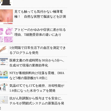
見ても触っても気付かない極薄電
極！ 自然な状態で脳波などを計測
アトピーのかゆみや症状に差が出る
理由、T細胞受容体の違いにあり
1分間隔で日常生活下の血圧を測定でき
るプログラムを発売
医療文書の作成時間を30分から5分へ、
生成AIで現場の業務効率化
NTTが養殖飼料向け珪藻を育種、DHA
など5種の脂肪酸が1.8倍に
気温45℃でも15℃を維持、冷却性能が
1.6倍になった水冷ウェアを開発
抗がん剤調製から投与までを安全に、
テルモが閉鎖式システムの新製品を発
売