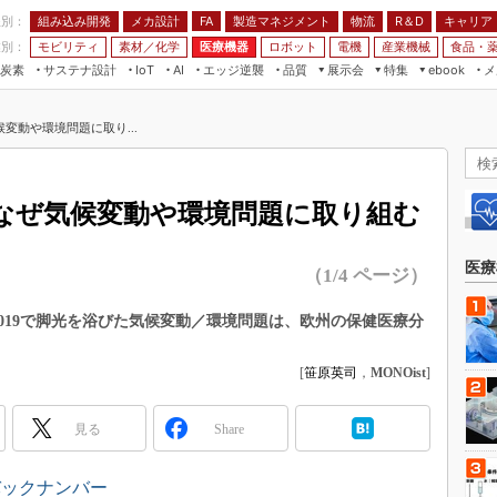
程別：
組み込み開発
メカ設計
製造マネジメント
物流
R＆D
キャリア
FA
業別：
モビリティ
素材／化学
医療機器
ロボット
電機
産業機械
食品・
炭素
サステナ設計
エッジ逆襲
品質
展示会
特集
メ
IoT
AI
ebook
伝承
組み込み開発
CEATEC
読者調査まとめ
編集後記
変動や環境問題に取り...
JIMTOF
保全
メカ設計
つながるクルマ
組込み/エッジ コンピューティング
ス
 AI
製造マネジメント
5G
展＆IoT/5Gソリューション展
VR／AR
FA
なぜ気候変動や環境問題に取り組む
IIFES
モビリティ
フィールドサービス
国際ロボット展
素材／化学
FPGA
医療
（1/4 ページ）
ジャパンモビリティショー
組み込み画像技術
TECHNO-FRONTIER
ト2019で脚光を浴びた気候変動／環境問題は、欧州の保健医療分
組み込みモデリング
人テク展
Windows Embedded
[
笹原英司
，
MONOist
]
スマート工場EXPO
車載ソフト開発
EdgeTech+
見る
Share
ISO26262
日本ものづくりワールド
無償設計ツール
AUTOMOTIVE WORLD
バックナンバー