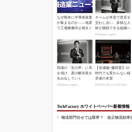
なぜ熊本に半導体産業
チームが本音で意見を
が集まるのか――地震
交わし合い、多様な人
で工場稼働停止相次ぐ
財が挑戦できる組織へ
PR(dentsu Japan)
現場の「生の声」に耳
【見城徹×藤田晋】AI
を傾け、真の解決策を
時代でも変わらない経
生み出していく
営者の本質
PR(dentsu Japan)
PR(FINCHI on GOETHE)
TechFactory ホワイトペーパー新着情報
物流部門任せでは限界？ 改正物流効率