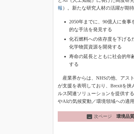
とAI（人工知能）に長けた高度研
報
）。新たな研究人材の活躍が期
2050年までに、90億人に
的な手法を発見する
化石燃料への依存度を下げる
化学物質資源を開発する
寿命の延長とともに社会的年
する
産業界からは、NHSの他、アストラ
が支援を表明しており、Brexit
ルス関連ソリューションを提供す
やAIの気候変動／環境領域への適
次ページ
環境品質
→