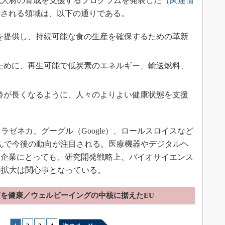
究人材の育成を支援するプログラムを発表した（
関連情
待される領域は、以下の通りである。
食事を提供し、持続可能な食の生産を確保するための革新
ために、再生可能で低炭素のエネルギー、輸送燃料、
齢が長くなるように、人々のよりよい健康状態を支援
ゼネカ、グーグル（Google）、ロールスロイスなど
を挟んで今後の動向が注目される。医療機器やデジタルヘ
る企業にとっても、研究開発戦略上、バイオサイエンス
用拡大は関心事となっている。
を健康／ウェルビーイングの中核に据えたEU