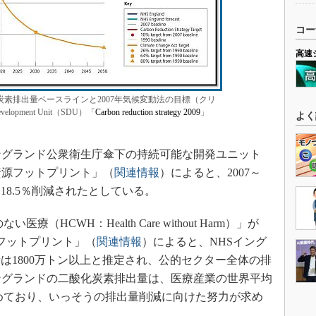
コー
高速
炭素排出量ベースラインと2007年気候変動法の目標（クリ
elopment Unit（SDU）「
Carbon reduction strategy 2009
」
よく
ングランド公衆衛生庁傘下の持続可能な開発ユニット
然資源フットプリント」（
関連情報
）によると、2007～
18.5％削減されたとしている。
HCWH：Health Care without Harm）」が
候フットプリント」（
関連情報
）によると、NHSイング
は1800万トン以上と推定され、公的セクター全体の排
イングランドの二酸化炭素排出量は、医療産業の世界平均
占めており、いっそうの排出量削減に向けた努力が求め