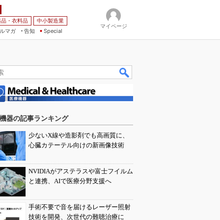
薬品・衣料品
中小製造業
マイページ
ルマガ
告知
Special
機器の記事ランキング
少ないX線や造影剤でも高画質に、
心臓カテーテル向けの新画像技術
NVIDIAがアステラスや富士フイルム
と連携、AIで医療分野支援へ
手術不要で音を届けるレーザー照射
技術を開発、次世代の難聴治療に