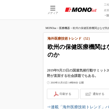
工
産
メディア
脱
つながる技術
AI×技術
MONOist
>
医療機器
>
欧州の保健医療機関はなぜ気候
つながる工場
AI×設備
つながるサービ
Physical
海外医療技術トレンド（52）
欧州の保健医療機関は
のか
2019年9月23日の国連気候行動サミッ
野が直面する社会課題でもある。
2019年11月15日 14時00分 公開
印刷する
通知する
⇒連載「海外医療技術トレンド」