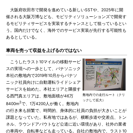
大阪府吹田市で開発を進めている新しいSSTや、2025年に開
催される大阪万博なども、モビリティソリューションズで開発す
るモビリティサービスを実装するチャンスとして狙っているとい
う。国内だけでなく、海外でのサービス実装が先行する可能性も
あるとしている。
車両を売って収益を上げるのではない
こうしたラスト10マイルの移動サービ
スの実現への一歩として、パナソニック
本社の敷地内で2019年10月からパナソ
ニック社員向けに自動運転ライドシェア
サービスを始めた。本社エリアと隣接す
敷地内での走行ルート（クリ
る西門真エリアは、敷地面積が46万
ックして拡大）
2
8400m
で、1万4200人が働く。敷地内
の行き来も頻繁で、時間的、身体的に社員の負担が大きいことが
課題となっていた。私有地ではあるが、横断歩道や交差点、トン
ネル、ラウンドアバウトなど公道に近い環境があり、社外の業者
の車両や、自転車なども走っている。自社の敷地内で、ラスト10