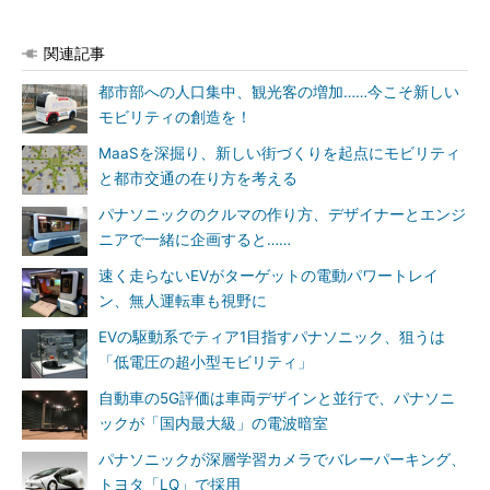
関連記事
都市部への人口集中、観光客の増加……今こそ新しい
モビリティの創造を！
MaaSを深掘り、新しい街づくりを起点にモビリティ
と都市交通の在り方を考える
パナソニックのクルマの作り方、デザイナーとエンジ
ニアで一緒に企画すると……
速く走らないEVがターゲットの電動パワートレイ
ン、無人運転車も視野に
EVの駆動系でティア1目指すパナソニック、狙うは
「低電圧の超小型モビリティ」
自動車の5G評価は車両デザインと並行で、パナソニ
ックが「国内最大級」の電波暗室
パナソニックが深層学習カメラでバレーパーキング、
トヨタ「LQ」で採用