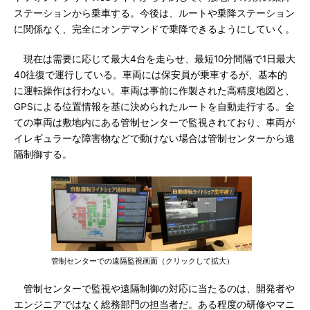
ステーションから乗車する。今後は、ルートや乗降ステーション
に関係なく、完全にオンデマンドで乗降できるようにしていく。
現在は需要に応じて最大4台を走らせ、最短10分間隔で1日最大
40往復で運行している。車両には保安員が乗車するが、基本的
に運転操作は行わない。車両は事前に作製された高精度地図と、
GPSによる位置情報を基に決められたルートを自動走行する。全
ての車両は敷地内にある管制センターで監視されており、車両が
イレギュラーな障害物などで動けない場合は管制センターから遠
隔制御する。
管制センターでの遠隔監視画面（クリックして拡大）
管制センターで監視や遠隔制御の対応に当たるのは、開発者や
エンジニアではなく総務部門の担当者だ。ある程度の研修やマニ