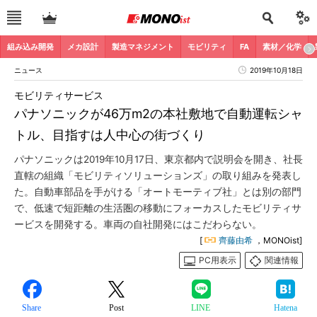
組み込み開発
メカ設計
製造マネジメント
モビリティ
FA
素材／化学
ニュース
2019年10月18日
モビリティサービス
パナソニックが46万m2の本社敷地で自動運転シャ
トル、目指すは人中心の街づくり
パナソニックは2019年10月17日、東京都内で説明会を開き、社長
直轄の組織「モビリティソリューションズ」の取り組みを発表し
た。自動車部品を手がける「オートモーティブ社」とは別の部門
で、低速で短距離の生活圏の移動にフォーカスしたモビリティサ
ービスを開発する。車両の自社開発にはこだわらない。
[
齊藤由希
，MONOist]
PC用表示
関連情報
Share
Post
LINE
Hatena