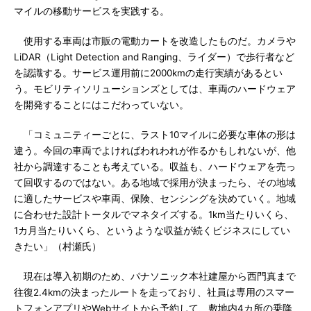
マイルの移動サービスを実践する。
使用する車両は市販の電動カートを改造したものだ。カメラや
LiDAR（Light Detection and Ranging、ライダー）で歩行者など
を認識する。サービス運用前に2000kmの走行実績があるとい
う。モビリティソリューションズとしては、車両のハードウェア
を開発することにはこだわっていない。
「コミュニティーごとに、ラスト10マイルに必要な車体の形は
違う。今回の車両でよければわれわれが作るかもしれないが、他
社から調達することも考えている。収益も、ハードウェアを売っ
て回収するのではない。ある地域で採用が決まったら、その地域
に適したサービスや車両、保険、センシングを決めていく。地域
に合わせた設計トータルでマネタイズする。1km当たりいくら、
1カ月当たりいくら、というような収益が続くビジネスにしてい
きたい」（村瀬氏）
現在は導入初期のため、パナソニック本社建屋から西門真まで
往復2.4kmの決まったルートを走っており、社員は専用のスマー
トフォンアプリやWebサイトから予約して、敷地内4カ所の乗降