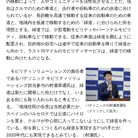
の移動によって、人やコミュニティーを活性化させることだ。現
在はクルマのための車道と、歩行者や自転車のための歩道に分け
られているが、長距離を高速で移動する従来の自動車のための車
道と、地域内を低速で移動するための「緑道」に分けられた街を
理想とする。緑道では、小型電動モビリティやパーソナルモビリ
ティ、自転車などで移動できる。従来の車道は緑道を囲むように
配置され、目的地や自宅へは途中で従来の自動車を降りて緑道か
ら向かう。ラスト10マイルのモビリティサービスは、緑道での移
動に向けたものとなる。
モビリティソリューションズの責任者
であるパナソニック モビリティソリュ
ーションズ担当参与の村瀬恭通氏は、緑
道は新たに開発した街だけでなく、いま
ある街にも取り入れられると考えてい
パナソニックの村瀬恭通氏
る。「地域住民の合意は当然必要だが、
（クリックして拡大）
スペインのバルセロナでは公道にパイロ
ンを置き、クルマが中心部に入ってこないようにして緑道を作っ
ている。街を新しくつくるのも緑道を実現する1つの手だが、
2020年代にも実現できるとみている」（村瀬氏）。