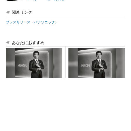
関連リンク
プレスリリース（パナソニック）
あなたにおすすめ
創業125年の課題解決力×多様
「楽しさ」を感じ、人の心を
な才能で挑む、これからの電
動かすクリエイティビティを
通
届ける
PR(dentsu Japan)
PR(dentsu Japan)
ルネサスが高崎工場を閉鎖へ、かつてはSiCデ
バイス生産の計画も