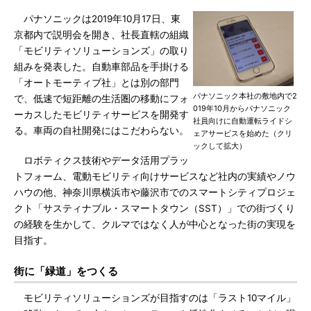
パナソニックは2019年10月17日、東
京都内で説明会を開き、社長直轄の組織
「モビリティソリューションズ」の取り
組みを発表した。自動車部品を手掛ける
「オートモーティブ社」とは別の部門
パナソニック本社の敷地内で2
で、低速で短距離の生活圏の移動にフォ
019年10月からパナソニック
ーカスしたモビリティサービスを開発す
社員向けに自動運転ライドシ
る。車両の自社開発にはこだわらない。
ェアサービスを始めた（クリ
ックして拡大）
ロボティクス技術やデータ活用プラッ
トフォーム、電動モビリティ向けサービスなど社内の実績やノウ
ハウの他、神奈川県横浜市や藤沢市でのスマートシティプロジェ
クト「サスティナブル・スマートタウン（SST）」での街づくり
の経験を生かして、クルマではなく人が中心となった街の実現を
目指す。
街に「緑道」をつくる
モビリティソリューションズが目指すのは「ラスト10マイル」