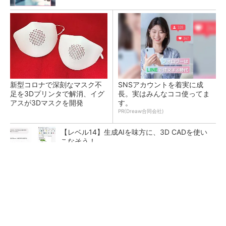
新型コロナで深刻なマスク不
SNSアカウントを着実に成
足を3Dプリンタで解消、イグ
長。実はみんなココ使ってま
アスが3Dマスクを開発
す。
PR(Dreaw合同会社)
【レベル14】生成AIを味方に、3D CADを使い
こなそう！
令和8年熊本地震による工場への影響まとめ