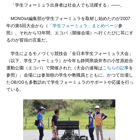
「学生フォーミュラ出身者は社会人でも活躍する」――。
MONOist編集部が学生フォーミュラを取材し始めたのが2007
年の第5回大会から（
「学生フォーミュラ」まとめページ
参
照）。それから13年間、エコパ（開催会場）へ行くたびに耳にす
るのが冒頭の言葉だ。
学生によるモノづくり競技会「全日本学生フォーミュラ大会」
（以下、学生フォーミュラ）が今年も静岡県袋井市の小笠原総合
運動公園（エコパ）で開催された（大会の速報は
こちらの記事
を
参照）。会場には参加校の学生や教職員とともに、かつて出場し
たOB/OGも多数訪れて学生フォーミュラのサポートや応援を行っ
ている。