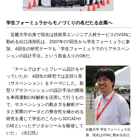
学生フォーミュラからモノづくりの名だたる企業へ
近畿大学出身で現在は技術系エンジニア人材サービスのVSNに
勤める出口清崇氏は、2007年の1回生から学生フォーミュラに参
加、4回生の研究テーマも「学生フォーミュラでのリアサスペン
ションの設計手法」という筋金入りのOBだ。
「チームではずっとフレーム設計をや
っていたが、4回生の研究では足回り系
（サスペンション）をテーマにした。新
型リアサスペンションの設計手法の開発
を車両運動CAE解析を活用して行うもの
で、サスペンションの動き方を解析デー
タと実際のデータとの整合性を確かめる
研究を通じて学生のころから3DCADや
CAEといったデジタルツールを駆使して
近畿大学 学生フォーミュラ出
いた」（出口氏）
身、現在はVSNに勤める出口