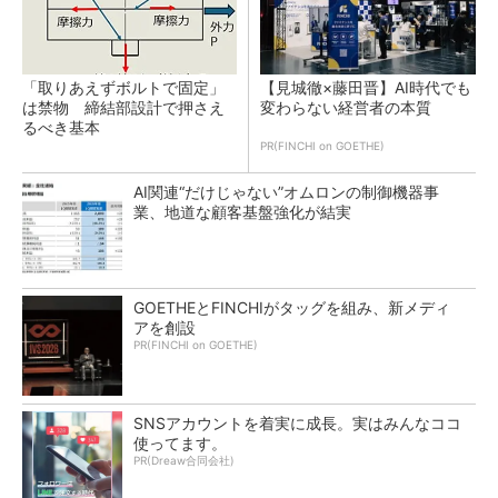
「取りあえずボルトで固定」
【見城徹×藤田晋】AI時代でも
は禁物 締結部設計で押さえ
変わらない経営者の本質
るべき基本
PR(FINCHI on GOETHE)
AI関連“だけじゃない”オムロンの制御機器事
業、地道な顧客基盤強化が結実
GOETHEとFINCHIがタッグを組み、新メディ
アを創設
PR(FINCHI on GOETHE)
SNSアカウントを着実に成長。実はみんなココ
使ってます。
PR(Dreaw合同会社)