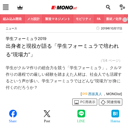
組み込み開発
メカ設計
製造マネジメント
モビリティ
FA
素材／化学
ニュース
2019年10月17日
学生フォーミュラ2019
出身者と現役が語る「学生フォーミュラで培われ
る“現場力”」
（1/4 ページ）
学生がクルマ作りの総合力を競う「学生フォーミュラ」。クルマ
作りの過程での厳しい経験を踏まえた人材は、社会人でも活躍す
るという声が多い。学生フォーミュラではどんな“現場力”が身に
付くのだろうか？
[
西坂真人
，MONOist]
PC用表示
関連情報
Share
Post
LINE
Hatena