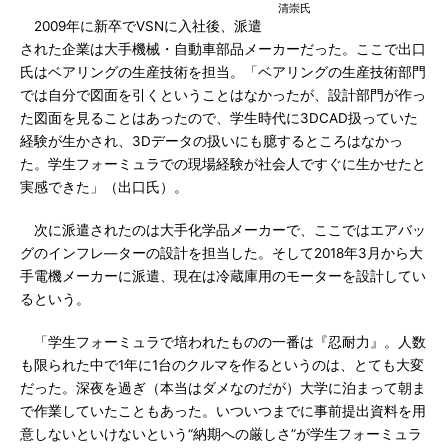
清崇氏
2009年に新卒でVSNに入社後、派遣
された企業は大手機械・自動車部品メーカーだった。ここで出口
氏はベアリングの生産技術を担当。「ベアリングの生産技術部門
では自分で図面を引くということはなかったが、設計部門が作っ
た図面を見ることはあったので、学生時代に3DCAD扱っていた
経験が生かされ、3Dデータの扱いにも臆するところはなかっ
た。学生フォーミュラでの現場経験が社会人ですぐに生かせたと
実感できた」（出口氏）。
次に派遣されたのは大手化学品メーカーで、ここではエアバッ
グのインフレ―ターの設計を担当した。そして2018年3月から大
手電機メーカーに派遣、現在は冷蔵庫用のモーターを設計してい
るという。
「学生フォーミュラで培われたものの一番は『忍耐力』。人数
も限られた中で1年に1台のクルマを作るというのは、とても大変
だった。深夜を過ぎ（本当はダメなのだが）大学に泊まって朝ま
で作業していたこともあった。いついつまでに事前提出資料を用
意しないといけないという“納期への厳しさ”が学生フォーミュラ