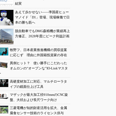
結実
あえて歩かせない――準国産ヒュー
マノイド「D1」登場、現場稼働で日
本の勝ち筋へ
脱自動車でもDMG森精機が業績再上
方修正、2028年度にピーク利益計画
牧野フ、日本産業推進機構の買収提案
に応じず 理由に外国籍投資家の存在
異例ヒット？ 使い勝手にこだわった
オムロンの“オープンな”IO-Linkマスタ
ー
高硬度材加工に対応、マルチローラタ
イプの鏡面仕上げ工具
マザックが最大加工径910mmのCNC旋
盤、大径および長尺ワーク向け
三菱電機が知的財産活用を拡大、金属
腐食センサー技術のライセンス供与