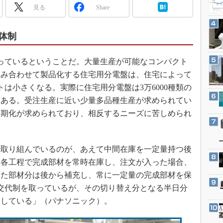
3Dプリンタ
見る
Share
産業オープンネット展
デジタルツインとCAE
S＆OP
体制
インダストリー4.0
っているということだ。大量生産が可能なコンパクト
イノベーション
組み合わせて製品化する住宅用分電盤は、住宅によって
製造業ビッグデータ
は小さくなる。実際に住宅用分電盤は3万6000種類の
メイドインジャパン
種類ある。受注生産に近い少量多品種生産が求められてい
植物工場
納期化が求められており、相反するニーズに苦しめられ
知財マネジメント
海外生産
取り組んでいるのが、あえて中間在庫を一定量持つ後
グローバル設計・開発
。各工程で完成部材を常時在庫し、注文が入った場合、
制御セキュリティ
った部材分は後から補充し、常に一定量の完成部材を保
交代制を取っているが、その切り替え分となる半日分
新型コロナへの対応
としている」（パナソニック）。